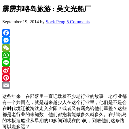
霹雳邦咯岛旅游 : 吴文光船厂
September 19, 2014
by
Sock Peng
5 Comments
Facebook
Messenger
WeChat
WhatsApp
Line
Sina
Weibo
Pinterest
Email
这些年来，在部落里一直记载着不少老行业的故事，老行业都
有一个共同点，就是越来越少人在这个行业里，他们是不是会
在时代境迁被淘汰走入夕阳？或者又有曙光给他们重整？这些
都是老行业的未知数，他们都抱着能做多久就多久。在邦咯岛
的木板造船业从早期的10多间到现在的5间，到底他们这条路
可以走多远？