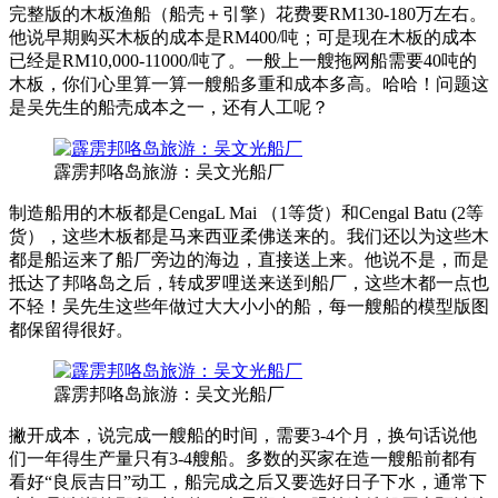
完整版的木板渔船（船壳＋引擎）花费要RM130-180万左右。
他说早期购买木板的成本是RM400/吨；可是现在木板的成本
已经是RM10,000-11000/吨了。一般上一艘拖网船需要40吨的
木板，你们心里算一算一艘船多重和成本多高。哈哈！问题这
是吴先生的船壳成本之一，还有人工呢？
霹雳邦咯岛旅游：吴文光船厂
制造船用的木板都是CengaL Mai （1等货）和Cengal Batu (2等
货），这些木板都是马来西亚柔佛送来的。我们还以为这些木
都是船运来了船厂旁边的海边，直接送上来。他说不是，而是
抵达了邦咯岛之后，转成罗哩送来送到船厂，这些木都一点也
不轻！吴先生这些年做过大大小小的船，每一艘船的模型版图
都保留得很好。
霹雳邦咯岛旅游：吴文光船厂
撇开成本，说完成一艘船的时间，需要3-4个月，换句话说他
们一年得生产量只有3-4艘船。多数的买家在造一艘船前都有
看好“良辰吉日”动工，船完成之后又要选好日子下水，通常下