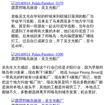
霹雳邦咯岛旅游：吴文光船厂
老板吴文光在年轻的时候来到槟城日落洞的船厂当
学徒学习造船，后来去了马来西亚多个地方学习造
船。甚至和一班朋友一起去印尼学造船，当年在印
尼遇到了木材商有大量的木材，他们在印尼造了10
艘船。后来他回来了邦咯岛，先向隔壁家船厂继续
打工。过后自己成家立业，开了吴文光船厂，至今
近40年。
霹雳邦咯岛旅游：吴文光船厂
吴先生大大感叹，造船这个行业已经是夕阳行业，因为早期邦
咯岛有10多家，现在剩下5家船厂，他说 Sungai Pinang Besar这
一带风光的时候有10多家船厂，现在剩下4家船厂而已，他曾
把这个地方叫做“船厂街”。现在海算是吗？现在多数的船厂都
是保持本地人做头手，其他的工都是外籍劳工了。 本地员工
都做不久，多数都选择离开邦咯岛到城市发展，机会更好。