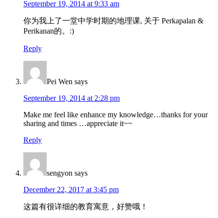
September 19, 2014 at 9:33 am
你为我上了一堂中学时期的地理课, 关于 Perkapalan &
Perikanan的。:)
Reply
Pei Wen
says
September 19, 2014 at 2:28 pm
Make me feel like enhance my knowledge…thanks for your
sharing and times …appreciate it~~
Reply
sengyon
says
December 22, 2017 at 3:45 pm
这篇有很详细的教育寓意，好赞哦！