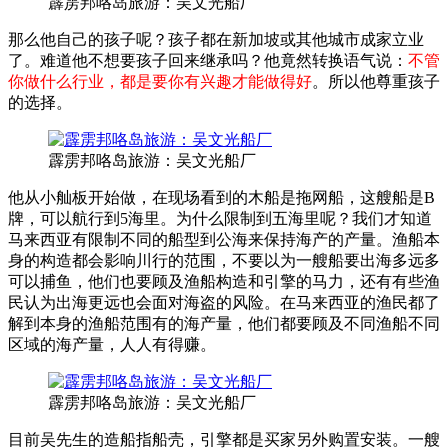
霹雳邦咯岛旅游：吴文光船厂
那么他自己的孩子呢？孩子都在新加坡或其他城市成家立业
了。难道他不想要孩子回来继承吗？他竟然转换语气说：
不管
你做什么行业，都是要你有兴趣才能做得好
。所以他尊重孩子
的选择。
霹雳邦咯岛旅游：吴文光船厂
他从小舢板开始做，在现场看到的木船是拖网船，这艘船是B
牌，可以航行到5海里。为什么限制到五海里呢？我们才知道
马来西亚有限制不同的船型到公海来保持海产的产量。渔船本
身的构造都会影响川行的范围，不要以为一艘船要出海多远多
可以捕鱼，他们也要顾及渔船构造和引擎的马力，还有有些渔
民认为出海更远也会面对海盗的风险。在马来西亚的渔民都了
解到本身的渔船范围有的海产量，他们都要顾及不同渔船不同
区域的海产量，人人有得赚。
霹雳邦咯岛旅游：吴文光船厂
目前吴先生的造船指船壳，引擎都是买家另外购置安装。一艘