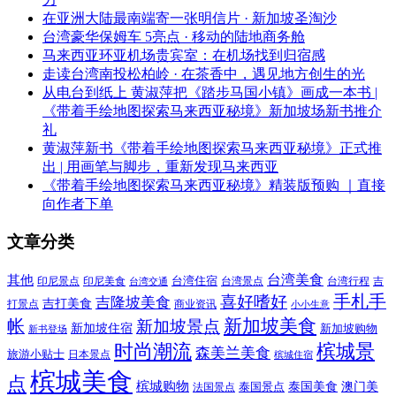
在亚洲大陆最南端寄一张明信片 · 新加坡圣淘沙
台湾豪华保姆车 5亮点 · 移动的陆地商务舱
马来西亚环亚机场贵宾室：在机场找到归宿感
走读台湾南投松柏岭 · 在茶香中，遇见地方创生的光
从电台到纸上 黄淑萍把《踏步马国小镇》画成一本书 |
《带着手绘地图探索马来西亚秘境》新加坡场新书推介
礼
黄淑萍新书《带着手绘地图探索马来西亚秘境》正式推
出 | 用画笔与脚步，重新发现马来西亚
《带着手绘地图探索马来西亚秘境》精装版预购 ｜直接
向作者下单
文章分类
其他
台湾美食
印尼美食
台湾住宿
台湾景点
吉
印尼景点
台湾行程
台湾交通
喜好嗜好
手札手
吉隆坡美食
吉打美食
打景点
商业资讯
小小生意
新加坡美食
帐
新加坡景点
新加坡住宿
新加坡购物
新书登场
时尚潮流
槟城景
森美兰美食
旅游小贴士
日本景点
槟城住宿
槟城美食
点
槟城购物
泰国美食
澳门美
泰国景点
法国景点