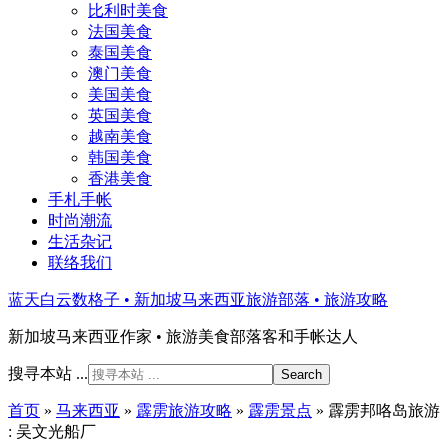
比利时美食
法国美食
泰国美食
澳门美食
美国美食
英国美食
越南美食
韩国美食
香港美食
手札手帐
时尚潮流
生活杂记
联络我们
蓝天白云数格子 • 新加坡马来西亚旅游部落 • 旅游攻略
新加坡马来西亚作家 • 旅游美食部落客和手帐达人
搜寻本站 ...
首页
»
马来西亚
»
霹雳旅游攻略
»
霹雳景点
»
霹雳邦咯岛旅游
: 吴文光船厂