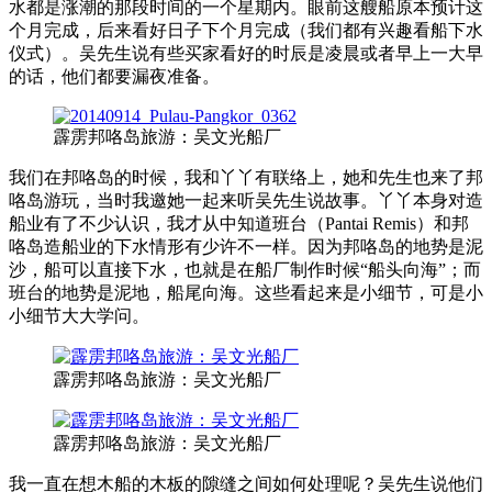
水都是涨潮的那段时间的一个星期内。眼前这艘船原本预计这
个月完成，后来看好日子下个月完成（我们都有兴趣看船下水
仪式）。吴先生说有些买家看好的时辰是凌晨或者早上一大早
的话，他们都要漏夜准备。
霹雳邦咯岛旅游：吴文光船厂
我们在邦咯岛的时候，我和丫丫有联络上，她和先生也来了邦
咯岛游玩，当时我邀她一起来听吴先生说故事。丫丫本身对造
船业有了不少认识，我才从中知道班台（Pantai Remis）和邦
咯岛造船业的下水情形有少许不一样。因为邦咯岛的地势是泥
沙，船可以直接下水，也就是在船厂制作时候“船头向海”；而
班台的地势是泥地，船尾向海。这些看起来是小细节，可是小
小细节大大学问。
霹雳邦咯岛旅游：吴文光船厂
霹雳邦咯岛旅游：吴文光船厂
我一直在想木船的木板的隙缝之间如何处理呢？吴先生说他们