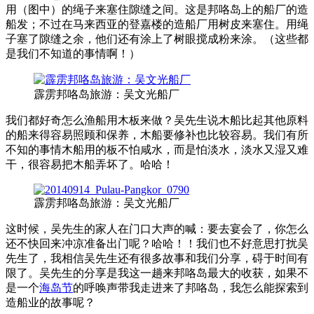
用（图中）的绳子来塞住隙缝之间。这是邦咯岛上的船厂的造
船发；不过在马来西亚的登嘉楼的造船厂用树皮来塞住。用绳
子塞了隙缝之余，他们还有涂上了树眼搅成粉来涂。（这些都
是我们不知道的事情啊！）
霹雳邦咯岛旅游：吴文光船厂
我们都好奇怎么渔船用木板来做？吴先生说木船比起其他原料
的船来得容易照顾和保养，木船要修补也比较容易。我们有所
不知的事情木船用的板不怕咸水，而是怕淡水，淡水又湿又难
干，很容易把木船弄坏了。哈哈！
霹雳邦咯岛旅游：吴文光船厂
这时候，吴先生的家人在门口大声的喊：要去宴会了，你怎么
还不快回来冲凉准备出门呢？哈哈！！我们也不好意思打扰吴
先生了，我相信吴先生还有很多故事和我们分享，碍于时间有
限了。吴先生的分享是我这一趟来邦咯岛最大的收获，如果不
是一个
海岛节
的呼唤声带我走进来了邦咯岛，我怎么能探索到
造船业的故事呢？