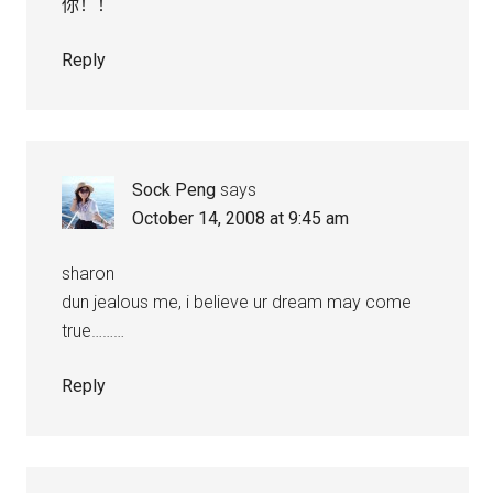
你！！
Reply
Sock Peng
says
October 14, 2008 at 9:45 am
sharon
dun jealous me, i believe ur dream may come
true………
Reply