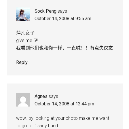
Sock Peng
says
October 14, 2008 at 9:55 am
萍凡女子
give me 5!!
我看到他们也和你一样，一直喊！！有点失仪态
Reply
Agnes
says
October 14, 2008 at 12:44 pm
wow…by looking at your photo make me want
to go to Disney Land…