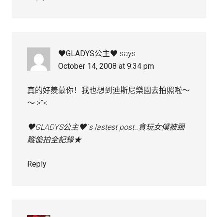
♥GLADYS公主♥
says
October 14, 2008 at 9:34 pm
真的好羨慕你！我也想到迪斯尼樂園去拍照啦～
～ >”<
♥GLADYS公主♥´s lastest post..貪玩女僕被跟
蹤偷拍全記錄★
Reply