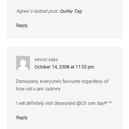
Agnes´s lastest post..
Quirky Tag
Reply
eevon
says
October 14, 2008 at 11:55 pm
Disneyland, everyone’s favourite regardless of
how old u are /admire
I will definitely visit disneyland @US one day!!! ^^
Reply