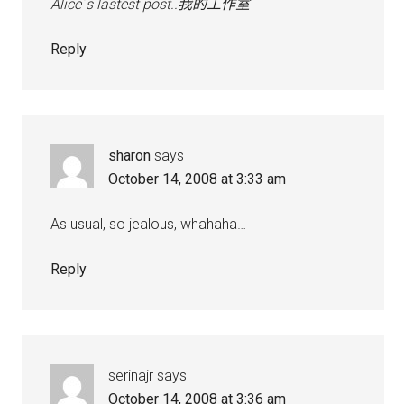
Alice´s lastest post..
我的工作室
Reply
sharon
says
October 14, 2008 at 3:33 am
As usual, so jealous, whahaha…
Reply
serinajr
says
October 14, 2008 at 3:36 am