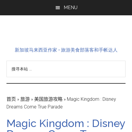
Skip
Skip
Skip
MENU
to
to
to
main
primary
footer
content
sidebar
新加坡马来西亚作家 • 旅游美食部落客和手帐达人
搜
寻
本
站
...
首页
»
旅游
»
美国旅游攻略
»
Magic Kingdom : Disney
Dreams Come True Parade
Magic Kingdom : Disney