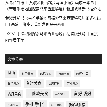
从电台到纸上 黄淑萍把《踏步马国小镇》画成一本书 |
《带着手绘地图探索马来西亚秘境》新加坡场新书推介礼
黄淑萍新书《带着手绘地图探索马来西亚秘境》正式推出
| 用画笔与脚步，重新发现马来西亚
《带着手绘地图探索马来西亚秘境》精装版预购 ｜直接
向作者下单
文章分类
其他
台湾住宿
印尼景点
印尼美食
台湾交通
台湾美食
台湾景点
台湾行程
吉打景点
喜好嗜好
吉隆坡美食
吉打美食
商业资讯
手札手帐
新加坡住宿
小小生意
新书登场