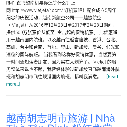
RM1 直飞越南机票你还等什么？上
中
网 http://www.vietjetair.com/ 订机票吧！配合成立5周年
央
纪念的庆祝活动，越南新航空公司──越捷航空
邮
（ Vietjet）从2016年12月28日至2017年2月28日期间，
局
提供500万张票价从低至1令吉起的促销机票。 此优惠适
Saigon
用于越南国内航班，以及越南往返吉隆坡、香港、台北、
Central
高雄、台中和台南、首尔、釜山、新加坡、曼谷、仰光和
Post
暹粒的国际航班。 当我看到这样好促销优惠，当然要第
Office
一时间通知读者朋友，因为实在太划算了。 Vietjet 的服
务整体来说也不赖，我曾经体验过新加坡直飞越南海外航
班和胡志明市飞往岘港国内航班，都叫我满意。 …
[Read
about
more...]
胡
志
明
市
越南胡志明市旅游 | Nhà
景