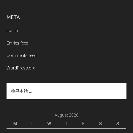
Footer
META
Log in
Entries feed
Comments feed
WordPress.org
搜
寻
本
站
...
August 2026
M
T
W
T
F
S
S