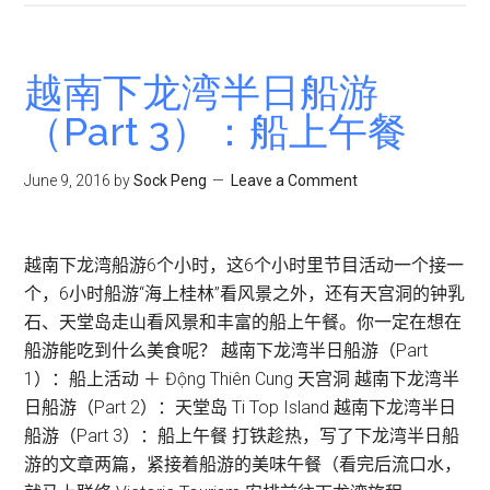
南
胡
志
越南下龙湾半日船游
明
（Part 3）：船上午餐
市
旅
June 9, 2016
by
Sock Peng
Leave a Comment
游
|
Nhà
越南下龙湾船游6个小时，这6个小时里节目活动一个接一
Thờ
个，6小时船游“海上桂林”看风景之外，还有天宫洞的钟乳
Tân
石、天堂岛走山看风景和丰富的船上午餐。你一定在想在
Định
船游能吃到什么美食呢？ 越南下龙湾半日船游（Part
粉
1）：船上活动 ＋ Động Thiên Cung 天宫洞 越南下龙湾半
红
日船游（Part 2）：天堂岛 Ti Top Island 越南下龙湾半日
教
船游（Part 3）：船上午餐 打铁趁热，写了下龙湾半日船
堂
游的文章两篇，紧接着船游的美味午餐（看完后流口水，