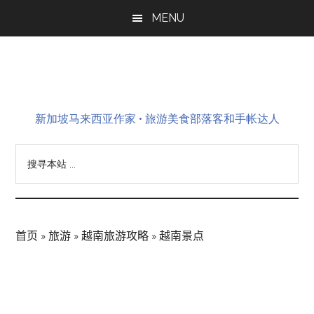
Skip
Skip
Skip
MENU
to
to
to
main
primary
footer
content
sidebar
新加坡马来西亚作家 • 旅游美食部落客和手帐达人
搜
寻
本
站
...
首页
»
旅游
»
越南旅游攻略
»
越南景点