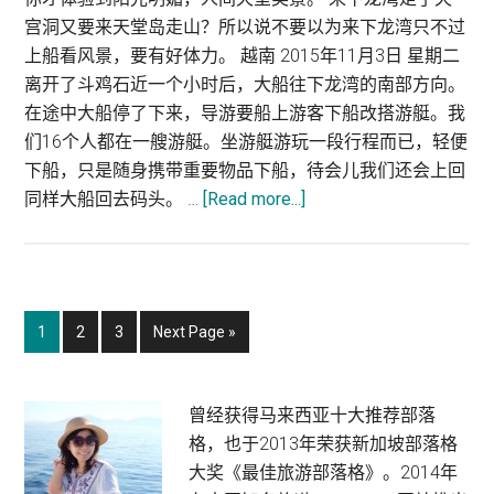
宫洞又要来天堂岛走山？所以说不要以为来下龙湾只不过
上船看风景，要有好体力。 越南 2015年11月3日 星期二
离开了斗鸡石近一个小时后，大船往下龙湾的南部方向。
在途中大船停了下来，导游要船上游客下船改搭游艇。我
们16个人都在一艘游艇。坐游艇游玩一段行程而已，轻便
下船，只是随身携带重要物品下船，待会儿我们还会上回
about
同样大船回去码头。 …
[Read more...]
越
南
下
龙
Page
Page
Page
Go
1
2
3
Next Page »
湾
to
半
日
Primary
曾经获得马来西亚十大推荐部落
船
格，也于2013年荣获新加坡部落格
Sidebar
游
大奖《最佳旅游部落格》。2014年
（Part