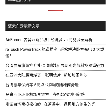
蓝天白云最新文章
AirBorneo 古晋↔新加坡 | 经济舱 vs 商务舱全解析
reTouch PowerTrack 轨道插座 · 轻松解决卧室充电 3 大烦
恼！
台湾屏东旅游推介礼· 新加坡场· 展现观光与科技双重魅力
在亚洲大陆最南端寄一张明信片 · 新加坡圣淘沙
台湾豪华保姆车 5亮点 · 移动的陆地商务舱
马来西亚环亚机场贵宾室：在机场找到归宿感
走读台湾南投松柏岭 · 在茶香中，遇见地方创生的光