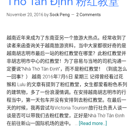
Thờ Tân Định 粉红教堂
点
:
November 20, 2016
by
Sock Peng
2 Comments
统
一
宫
越南近年来成为了东南亚另一个旅游大热点。经常收到了
Dinh
读者来函查询关于越南旅游资料，当中大家都很好奇的是
Thống
越南胡志明市最后一站的粉红教堂在哪里？此粉红教堂并
Nhất
非胡志明市中心的红教堂！为了容易与当地的司机沟通一
定要说“Nhà Thờ Tân Định”，而不是粉红教堂！（到底怎么
一回事？） 越南 2016年7月6日 星期三 记得曾经看过花
猴和 Lulu 的文章有提到了粉红教堂，女生都爱看粉色系列
的建筑物，多了一份浪漫情调。在安排越南胡志明市的行
程当中，第一天包车并没有安排到去粉红教堂。在最后一
天的时候，我再尝试与Victoria Tourism旅行社负责人谈一
谈是否可以带我们去粉红教堂，正好是Nhà Thờ Tân Định
about
在前往新山一国际机场的途中。 …
[Read more...]
越