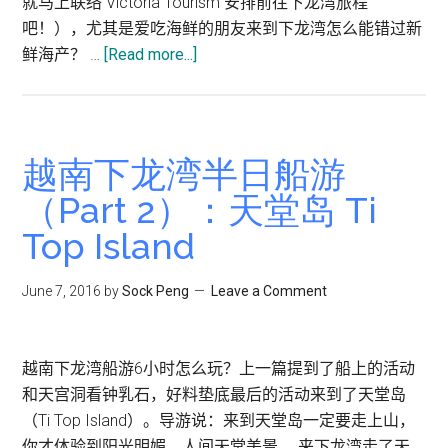
就马上联络 Victoria Tourism 安排前往下龙湾旅程
吧！），尤其是爱吃海鲜的朋友来到下龙湾怎么能错过新
about
鲜海产？ …
[Read more...]
越
南
下
龙
越南下龙湾半日船游
湾
（Part 2）：天堂岛 Ti
半
Top Island
日
船
游
June 7, 2016
by
Sock Peng
Leave a Comment
（Part
3）：
船
越南下龙湾船游6小时怎么玩？上一篇提到了船上的活动
上
和天宫洞看钟乳石，好料垫底最后的活动来到了天堂岛
午
（Ti Top Island）。导游说：来到天堂岛一定要走上山，
餐
你才体验到阳光明媚，人间天堂美景。 来下龙湾走了天