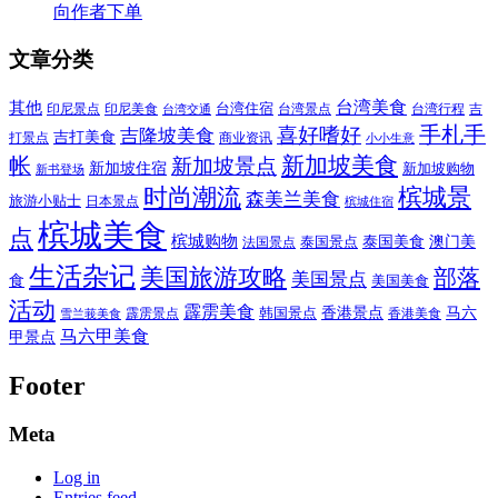
向作者下单
文章分类
其他
台湾美食
印尼美食
台湾住宿
台湾景点
吉
印尼景点
台湾行程
台湾交通
喜好嗜好
手札手
吉隆坡美食
吉打美食
打景点
商业资讯
小小生意
新加坡美食
帐
新加坡景点
新加坡住宿
新加坡购物
新书登场
时尚潮流
槟城景
森美兰美食
旅游小贴士
日本景点
槟城住宿
槟城美食
点
槟城购物
泰国美食
澳门美
泰国景点
法国景点
生活杂记
美国旅游攻略
部落
美国景点
食
美国美食
活动
霹雳美食
香港景点
马六
霹雳景点
韩国景点
雪兰莪美食
香港美食
马六甲美食
甲景点
Footer
Meta
Log in
Entries feed