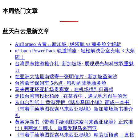
本周热门文章
蓝天白云最新文章
AirBorneo 古晋↔新加坡 | 经济舱 vs 商务舱全解析
reTouch PowerTrack 轨道插座 · 轻松解决卧室充电 3 大烦
恼！
台湾屏东旅游推介礼· 新加坡场· 展现观光与科技双重魅
力
在亚洲大陆最南端寄一张明信片 · 新加坡圣淘沙
台湾豪华保姆车 5亮点 · 移动的陆地商务舱
马来西亚环亚机场贵宾室：在机场找到归宿感
走读台湾南投松柏岭 · 在茶香中，遇见地方创生的光
从电台到纸上 黄淑萍把《踏步马国小镇》画成一本书 |
《带着手绘地图探索马来西亚秘境》新加坡场新书推介
礼
黄淑萍新书《带着手绘地图探索马来西亚秘境》正式推
出 | 用画笔与脚步，重新发现马来西亚
《带着手绘地图探索马来西亚秘境》精装版预购 ｜直接