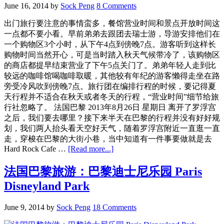
June 16, 2014
by
Sock Peng
8 Comments
乐
园：
出门旅行要注意的事情蛮多，餐馆营业时间和景点开放时间这
迪
一点都不要小看。早前弟弟去跟团去瑞士游，导游安排他们在
斯
一个购物区3个小时，从下午4点到傍晚7点。游客听到这样长
尼
购物时间当然开心，可是当时踏入秋天气候带冷了，该购物区
20
的商店都提早结束营业了下午5点关门了。弟弟年轻人走到比
周
较远的咖啡馆喝咖啡取暖，其他较有年纪的游客懒得走坐在路
年
旁受冷风吹到傍晚7点。旅行团在编排行程的时候，要记得夏
庆
天行程并不适合在秋天或者冬天的行程，“营业时间”细节给旅
火
行社忽略了。 法国巴黎 2013年8月26日 星期日 离开了罗浮宫
车
之后，我们要去哪里？接下来半天在巴黎的行程并没有好好规
(Le
划，我们两人抬头看天空好天气，随着罗浮宫附近一直逛一直
Train
走，穿梭在巴黎的大街小巷，当中知道有一件事要做就是去
Disney
du
about
Hard Rock Cafe …
[Read more...]
20ème
法
Anniversaire)
国
法国巴黎旅游：巴黎迪士尼乐园 Paris
巴
Disneyland Park
黎
旅
June 9, 2014
by
Sock Peng
18 Comments
游：
罗