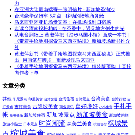
力
在亚洲大陆最南端寄一张明信片 · 新加坡圣淘沙
台湾豪华保姆车 5亮点 · 移动的陆地商务舱
马来西亚环亚机场贵宾室：在机场找到归宿感
走读台湾南投松柏岭 · 在茶香中，遇见地方创生的光
从电台到纸上 黄淑萍把《踏步马国小镇》画成一本书 |
《带着手绘地图探索马来西亚秘境》新加坡场新书推介
礼
黄淑萍新书《带着手绘地图探索马来西亚秘境》正式推
出 | 用画笔与脚步，重新发现马来西亚
《带着手绘地图探索马来西亚秘境》精装版预购 ｜直接
向作者下单
文章分类
其他
台湾美食
印尼美食
台湾住宿
台湾景点
吉
印尼景点
台湾行程
台湾交通
喜好嗜好
手札手
吉隆坡美食
吉打美食
打景点
商业资讯
小小生意
新加坡美食
帐
新加坡景点
新加坡住宿
新加坡购物
新书登场
时尚潮流
槟城景
森美兰美食
旅游小贴士
日本景点
槟城住宿
槟城美食
点
槟城购物
泰国美食
澳门美