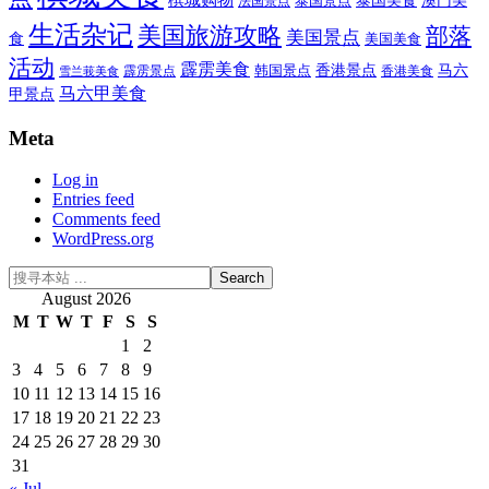
泰国景点
法国景点
生活杂记
美国旅游攻略
部落
美国景点
食
美国美食
活动
霹雳美食
香港景点
马六
霹雳景点
韩国景点
雪兰莪美食
香港美食
马六甲美食
甲景点
Footer
Meta
Log in
Entries feed
Comments feed
WordPress.org
搜
寻
August 2026
本
M
T
W
T
F
S
S
站
1
2
...
3
4
5
6
7
8
9
10
11
12
13
14
15
16
17
18
19
20
21
22
23
24
25
26
27
28
29
30
31
« Jul