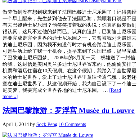
浮
宫
做梦做到没有想到我来到了法国巴黎迪士尼乐园了！记得曾经
周
一个早上醒来，先生梦到他去了法国巴黎，我顺着口说是不是
边
有去巴黎迪士尼乐园？他笑笑摸着我的头说：你真的做梦做到
乱
很认真，这只不过他的梦而已。认真的追梦，巴黎迪士尼乐园
逛
是要完成走完全世界的迪士尼乐园之一，它曾被我列为最难去
和
的迪士尼乐园，因为我不知道何时才有机会踏足迪士尼乐园。
Hard
可是生活上给了我一个机会，提早来到了法国巴黎，提早完成
Rock
了巴黎迪士尼乐园梦。 2008年的8月某一天，权雄送了一封信
Cafe
给我，这封信是美国奥兰多迪士尼世界寄来的，他偷偷安排了
机票和酒店住宿在10天假期。在这个假期，我踏入了全世界最
大的迪士尼世界，爱上了迪士尼世界里童话卡通气氛，返老还
童在迪士尼世界了。从这假期开始，我为自己设下了一个迪士
尼美梦，我要完成全世界各地的迪士尼乐园。 …
[Read
about
more...]
法
国
法国巴黎旅游：罗浮宫 Musée du Louvre
巴
黎
April 1, 2014
by
Sock Peng
10 Comments
旅
游：