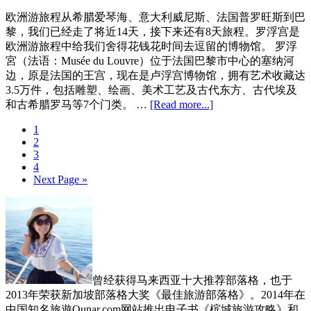
巴
欧洲游旅程从希腊爱琴海、意大利威尼斯、法国普罗旺斯到巴
黎
黎，我们已经走了将近14天，接下来还有8天旅程。罗浮宫是
迪
欧洲游旅程中给我们舍得花钱花时间去逗留的博物馆。 罗浮
士
宮（法语：Musée du Louvre）位于法国巴黎市中心的塞纳河
尼
边，原是法国的王宫，现在是卢浮宫博物馆，拥有艺术收藏达
乐
3.5万件，包括雕塑、绘画、美术工艺及古代东方、古代埃及
园
about
和古希腊罗马等7个门类。 …
[Read more...]
Paris
法
Disneyland
Page
1
国
Park
Page
2
巴
Page
3
黎
Page
4
旅
Go
Next Page »
游：
to
Primary
罗
浮
Sidebar
宫
Musée
du
Louvre
曾经获得马来西亚十大推荐部落格，也于
2013年荣获新加坡部落格大奖《最佳旅游部落格》。2014年在
中国知名旅遊Qunar.com网站推出电子书《槟城旅游攻略》和