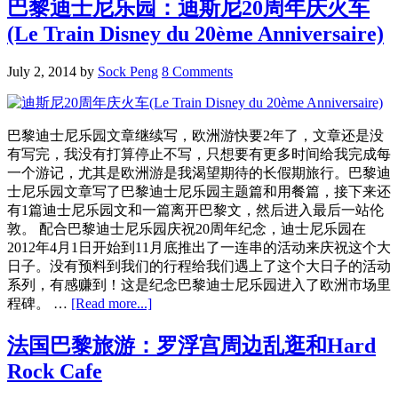
巴黎迪士尼乐园：迪斯尼20周年庆火车
巴
(Le Train Disney du 20ème Anniversaire)
黎
旅
July 2, 2014
by
Sock Peng
8 Comments
游：
Walt
Disney
Studios
巴黎迪士尼乐园文章继续写，欧洲游快要2年了，文章还是没
Park
有写完，我没有打算停止不写，只想要有更多时间给我完成每
&
Disneyland
一个游记，尤其是欧洲游是我渴望期待的长假期旅行。巴黎迪
Paris
士尼乐园文章写了巴黎迪士尼乐园主题篇和用餐篇，接下来还
(Part
有1篇迪士尼乐园文和一篇离开巴黎文，然后进入最后一站伦
2)
敦。 配合巴黎迪士尼乐园庆祝20周年纪念，迪士尼乐园在
2012年4月1日开始到11月底推出了一连串的活动来庆祝这个大
日子。没有预料到我们的行程给我们遇上了这个大日子的活动
系列，有感赚到！这是纪念巴黎迪士尼乐园进入了欧洲市场里
about
程碑。 …
[Read more...]
巴
黎
法国巴黎旅游：罗浮宫周边乱逛和Hard
迪
Rock Cafe
士
尼