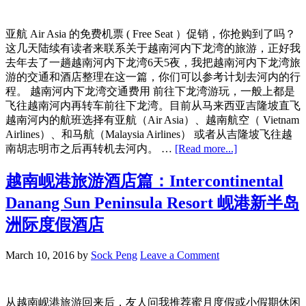
第
5
郡
亚航 Air Asia 的免费机票 ( Free Seat ）促销，你抢购到了吗？
(
这几天陆续有读者来联系关于越南河内下龙湾的旅游，正好我
Quận5
去年去了一趟越南河内下龙湾6天5夜，我把越南河内下龙湾旅
)
游的交通和酒店整理在这一篇，你们可以参考计划去河内的行
|
程。 越南河内下龙湾交通费用 前往下龙湾游玩，一般上都是
点
飞往越南河内再转车前往下龙湾。目前从马来西亚吉隆坡直飞
都
越南河内的航班选择有亚航（Air Asia）、越南航空（ Vietnam
得
Airlines）、和马航（Malaysia Airlines） 或者从吉隆坡飞往越
海
about
南胡志明市之后再转机去河内。 …
[Read more...]
鲜
越
酒
南
越南岘港旅游酒店篇：Intercontinental
楼
河
和
Danang Sun Peninsula Resort 岘港新半岛
内
Bat
下
洲际度假酒店
Dat
龙
Hotel
湾
March 10, 2016
by
Sock Peng
Leave a Comment
包
车
费
从越南岘港旅游回来后，友人问我推荐蜜月度假或小假期休闲
用