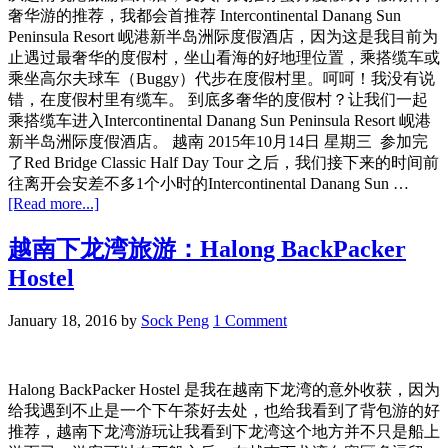
奢华游的推荐，我都会首推荐 Intercontinental Danang Sun
和
Peninsula Resort 岘港新半岛洲际度假酒店，因为这是我目前为
河
止遇过最奢华的度假村，坐山看海的好地理位置，乘搭缆车或
内
乘坐高尔夫球车（Buggy）代步在度假村里。呵呵！我没有说
旅
错，在度假村里有缆车。 到底多奢华的度假村？让我们一起
游
乘搭缆车进入Intercontinental Danang Sun Peninsula Resort 岘港
酒
新半岛洲际度假酒店。 越南 2015年10月14日 星期三 参加完
店
了Red Bridge Classic Half Day Tour 之后，我们接下来的时间前
Hanoi
Delight
往离开会安差不多1个小时的Intercontinental Danang Sun …
Hotel
about
[Read more...]
越
南
越南下龙湾旅游：Halong BackPacker
岘
Hostel
港
旅
January 18, 2016
by
Sock Peng
1 Comment
游
酒
店
Halong BackPacker Hostel 是我在越南下龙湾的意外收获，因为
篇：
Intercontinental
给我遇到不止是一个下午茶好去处，也给我看到了背包游的好
Danang
推荐，越南下龙湾游玩让我看到下龙湾这个地方并不只是船上
Sun