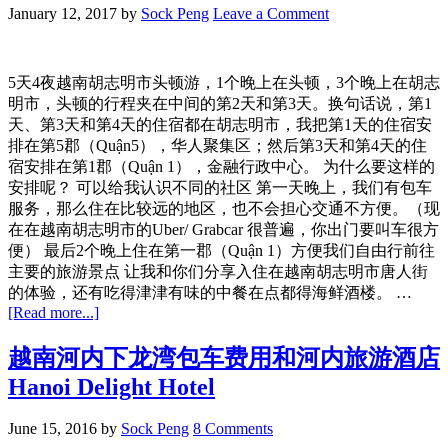
市
January 12, 2017
by
Sock Peng
Leave a Comment
酒
店
篇
5天4夜越南胡志明市头顿游，1个晚上在头顿，3个晚上在胡志
|
明市，头顿的行程夹在中间的第2天和第3天。换句话说，第1
Le
天、第3天和第4天的住宿都在胡志明市，我把第1天的住宿安
Duy
排在第5郡（Quận5），华人聚集区；然后第3天和第4天的住
Hotel
宿安排在第1郡（Quận 1），金融行政中心。 为什么要这样的
安排呢？ 可以给我认识不同的社区 第一天晚上，我们有包车
服务，那么住在比较远的地区，也不会担心交通不方便。（现
在在越南胡志明市的Uber/ Grabcar 很普遍，你出门要叫车很方
便） 最后2个晚上住在第一郡（Quận 1）方便我们自由行前往
主要的旅游景点 让我和你们分享入住在越南胡志明市唐人街
的体验，还有吃得津津有味的中餐在点都得海鲜酒楼。 …
about
[Read more...]
越
南
越南河内下龙湾包车费用和河内旅游酒店
胡
Hanoi Delight Hotel
志
明
June 15, 2016
by
Sock Peng
8 Comments
市