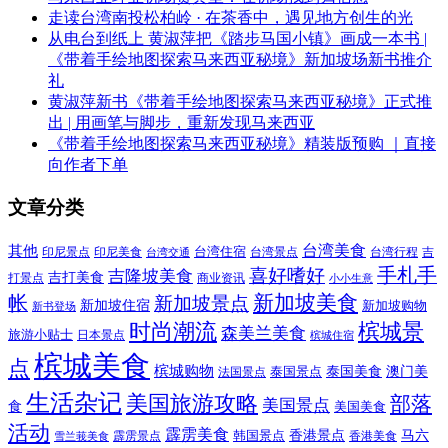
走读台湾南投松柏岭 · 在茶香中，遇见地方创生的光
从电台到纸上 黄淑萍把《踏步马国小镇》画成一本书 |
《带着手绘地图探索马来西亚秘境》新加坡场新书推介
礼
黄淑萍新书《带着手绘地图探索马来西亚秘境》正式推
出 | 用画笔与脚步，重新发现马来西亚
《带着手绘地图探索马来西亚秘境》精装版预购 ｜直接
向作者下单
文章分类
其他
台湾美食
印尼美食
台湾住宿
台湾景点
吉
印尼景点
台湾行程
台湾交通
喜好嗜好
手札手
吉隆坡美食
吉打美食
打景点
商业资讯
小小生意
新加坡美食
帐
新加坡景点
新加坡住宿
新加坡购物
新书登场
时尚潮流
槟城景
森美兰美食
旅游小贴士
日本景点
槟城住宿
槟城美食
点
槟城购物
泰国美食
澳门美
泰国景点
法国景点
生活杂记
美国旅游攻略
部落
美国景点
食
美国美食
活动
霹雳美食
香港景点
马六
霹雳景点
韩国景点
雪兰莪美食
香港美食