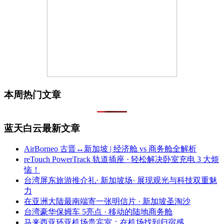
本周热门文章
蓝天白云最新文章
AirBorneo 古晋↔新加坡 | 经济舱 vs 商务舱全解析
reTouch PowerTrack 轨道插座 · 轻松解决卧室充电 3 大烦
恼！
台湾屏东旅游推介礼· 新加坡场· 展现观光与科技双重魅
力
在亚洲大陆最南端寄一张明信片 · 新加坡圣淘沙
台湾豪华保姆车 5亮点 · 移动的陆地商务舱
马来西亚环亚机场贵宾室：在机场找到归宿感