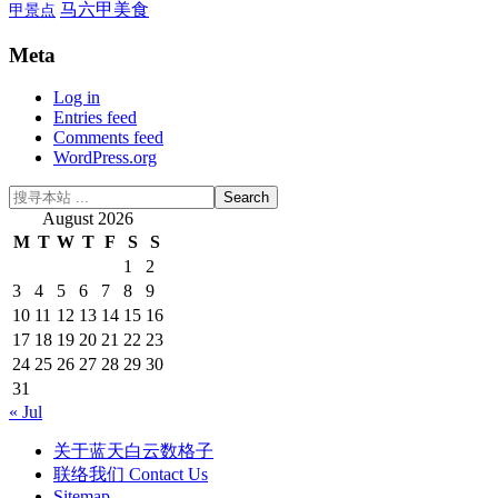
马六甲美食
甲景点
Footer
Meta
Log in
Entries feed
Comments feed
WordPress.org
搜
寻
August 2026
本
M
T
W
T
F
S
S
站
1
2
...
3
4
5
6
7
8
9
10
11
12
13
14
15
16
17
18
19
20
21
22
23
24
25
26
27
28
29
30
31
« Jul
关于蓝天白云数格子
联络我们 Contact Us
Sitemap