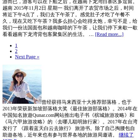
游而已，游客可以在下船之后，在越南下龙湾白寨区多逗留。
Peninsula
越南 2015年11月2日 星期一 我们离开了农贸市场之后，时间
Resort
将近下午4点了，我们去下午茶了。感觉肚子才吃了午餐不
岘
久，现在又吃下午茶？我多么担心会吃得太饱，幸亏不是，给
港
我们一份法国面包和越南咖啡的下午茶，让我们停下来歇一歇
新
about
看看越南下龙湾背包客聚集区的生活。 …
[Read more...]
半
越
岛
Page
1
南
洲
Page
2
下
际
Go
Next Page »
龙
to
度
湾
Primary
假
旅
Sidebar
酒
游：
店
Halong
BackPac
Hostel
曾经获得马来西亚十大推荐部落格，也于
2013年荣获新加坡部落格大奖《最佳旅游部落格》。2014年在
中国知名旅遊Qunar.com网站推出电子书《槟城旅游攻略》和
《马六甲旅游攻略》的〈去哪儿聪明旅行家〉。2017年在台湾
发行了 《跟着蓝天白云去旅行》 旅游书。除了自己掏腰包自
助遊各地，近年來也有参与世界各地的旅游局邀请。
继续了