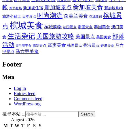
新加坡美食
帐
新加坡景点
新加坡住宿
新加坡购物
新书登场
时尚潮流
槟城景
森美兰美食
旅游小贴士
日本景点
槟城住宿
槟城美食
点
槟城购物
泰国美食
澳门美
泰国景点
法国景点
生活杂记
美国旅游攻略
部落
美国景点
食
美国美食
活动
霹雳美食
香港景点
马六
霹雳景点
韩国景点
雪兰莪美食
香港美食
马六甲美食
甲景点
Footer
Meta
Log in
Entries feed
Comments feed
WordPress.org
搜寻本站 ...
August 2026
M
T
W
T
F
S
S