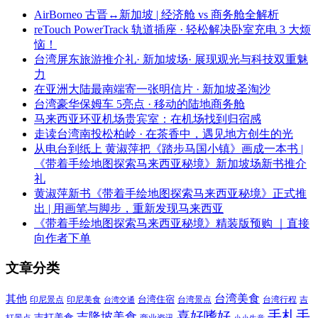
AirBorneo 古晋↔新加坡 | 经济舱 vs 商务舱全解析
reTouch PowerTrack 轨道插座 · 轻松解决卧室充电 3 大烦
恼！
台湾屏东旅游推介礼· 新加坡场· 展现观光与科技双重魅
力
在亚洲大陆最南端寄一张明信片 · 新加坡圣淘沙
台湾豪华保姆车 5亮点 · 移动的陆地商务舱
马来西亚环亚机场贵宾室：在机场找到归宿感
走读台湾南投松柏岭 · 在茶香中，遇见地方创生的光
从电台到纸上 黄淑萍把《踏步马国小镇》画成一本书 |
《带着手绘地图探索马来西亚秘境》新加坡场新书推介
礼
黄淑萍新书《带着手绘地图探索马来西亚秘境》正式推
出 | 用画笔与脚步，重新发现马来西亚
《带着手绘地图探索马来西亚秘境》精装版预购 ｜直接
向作者下单
文章分类
其他
台湾美食
印尼美食
台湾住宿
台湾景点
吉
印尼景点
台湾行程
台湾交通
喜好嗜好
手札手
吉隆坡美食
吉打美食
打景点
商业资讯
小小生意