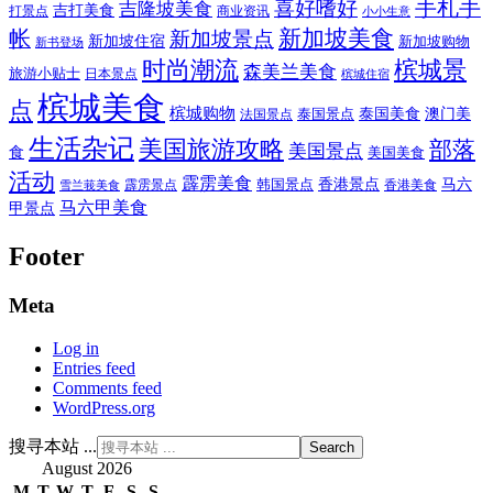
喜好嗜好
手札手
吉隆坡美食
吉打美食
打景点
商业资讯
小小生意
新加坡美食
帐
新加坡景点
新加坡住宿
新加坡购物
新书登场
时尚潮流
槟城景
森美兰美食
旅游小贴士
日本景点
槟城住宿
槟城美食
点
槟城购物
泰国美食
澳门美
泰国景点
法国景点
生活杂记
美国旅游攻略
部落
美国景点
食
美国美食
活动
霹雳美食
香港景点
马六
霹雳景点
韩国景点
雪兰莪美食
香港美食
马六甲美食
甲景点
Footer
Meta
Log in
Entries feed
Comments feed
WordPress.org
搜寻本站 ...
August 2026
M
T
W
T
F
S
S