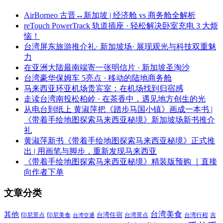
AirBorneo 古晋↔新加坡 | 经济舱 vs 商务舱全解析
reTouch PowerTrack 轨道插座 · 轻松解决卧室充电 3 大烦
恼！
台湾屏东旅游推介礼· 新加坡场· 展现观光与科技双重魅
力
在亚洲大陆最南端寄一张明信片 · 新加坡圣淘沙
台湾豪华保姆车 5亮点 · 移动的陆地商务舱
马来西亚环亚机场贵宾室：在机场找到归宿感
走读台湾南投松柏岭 · 在茶香中，遇见地方创生的光
从电台到纸上 黄淑萍把《踏步马国小镇》画成一本书 |
《带着手绘地图探索马来西亚秘境》新加坡场新书推介
礼
黄淑萍新书《带着手绘地图探索马来西亚秘境》正式推
出 | 用画笔与脚步，重新发现马来西亚
《带着手绘地图探索马来西亚秘境》精装版预购 ｜直接
向作者下单
文章分类
其他
台湾美食
印尼美食
台湾住宿
台湾景点
吉
印尼景点
台湾行程
台湾交通