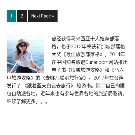
圣
托
Page
Page
Go
1
2
Next Page »
里
to
尼
岛
Primary
曾经获得马来西亚十大推荐部落
交
格，也于2013年荣获新加坡部落格
Sidebar
通
大奖《最佳旅游部落格》。2014年
选
在中国知名旅遊Qunar.com网站推出
择,
电子书《槟城旅游攻略》和《马六
结
甲旅游攻略》的〈去哪儿聪明旅行家〉。2017年在台湾
果
发行了 《跟着蓝天白云去旅行》 旅游书。除了自己掏腰
最
包自助遊各地，近年來也有参与世界各地的旅游局邀请。
后
继续了解更多。。。
选
择
了
租