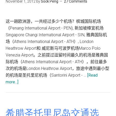
加
November 1, 2012
by
Sock Peng
27 Comments
坡
直
飞
这一趟欧洲游，一共经过多少个机场？槟城国际机场
希
（Penang International Airport - PEN), 新加坡樟宜机场
腊
Singapore Changi International Airport - SIN, 雅典国际机
雅
场（Athens International Airport - ATH）, London
典
Heathrow Airport和 威尼斯马可波罗机场Marco Polo
Venezia Airport。之前提过逗留时间最久的机场是雅典国
际机场（Athens International Airport - ATH），前往最多
次的机场是London Heathrow Airport，旅途中遇到最小型
的机场是圣托里尼机场（Santorini Airport - …
[Read
about
more...]
希
腊
圣
托
希腊圣托里尼岛交通选
里