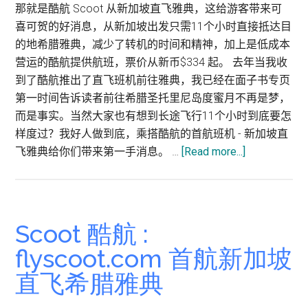
小
那就是酷航 Scoot 从新加坡直飞雅典，这给游客带来可
时
喜可贺的好消息，从新加坡出发只需11个小时直接抵达目
半
的地希腊雅典，减少了转机的时间和精神，加上是低成本
营运的酷航提供航班，票价从新币$334 起。 去年当我收
到了酷航推出了直飞班机前往雅典，我已经在面子书专页
第一时间告诉读者前往希腊圣托里尼岛度蜜月不再是梦，
而是事实。当然大家也有想到长途飞行11个小时到底要怎
样度过？我好人做到底，乘搭酷航的首航班机 - 新加坡直
about
飞雅典给你们带来第一手消息。 …
[Read more...]
酷
航
Scoot
新
Scoot 酷航 :
加
flyscoot.com 首航新加坡
坡
直飞希腊雅典
直
飞