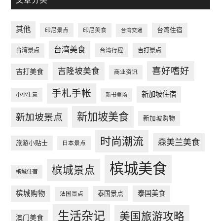
其他
台湾住宿
印尼景点
印尼美食
台湾交通
台湾美食
台湾景点
台湾行程
吉打景点
喜好嗜好
吉隆坡美食
吉打美食
商业资讯
手札手帐
新加坡住宿
小小生意
新书登场
新加坡美食
新加坡景点
新加坡购物
时尚潮流
森美兰美食
旅游小贴士
日本景点
槟城美食
槟城景点
槟城住宿
槟城购物
泰国美食
泰国景点
法国景点
生活杂记
美国旅游攻略
澳门美食