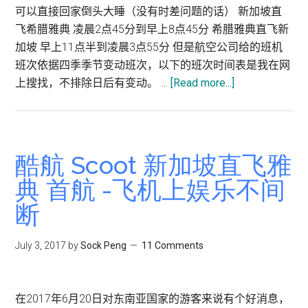
可以直接回家倒头大睡（没有时差问题的话） 新加坡直
飞希腊雅典 凌晨2点45分到早上8点45分 希腊雅典直飞新
加坡 早上11点半到凌晨3点55分 但是航空公司给的班机
班次依据四季季节变动班次，以下的班次时间表是我在网
about
上搜找，不排除日后有变动。 …
[Read more...]
酷
航
FlyScoot.com
雅
酷航 Scoot 新加坡直飞雅
典
典 首航 -飞机上娱乐不间
直
断
飞
新
加
July 3, 2017
by
Sock Peng
11 Comments
坡
11
个
在2017年6月20日对东南亚国家的游客来说有个好消息，