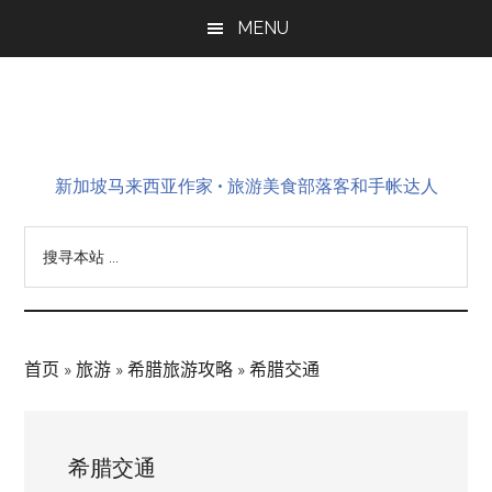
Skip
Skip
Skip
MENU
to
to
to
main
primary
footer
content
sidebar
新加坡马来西亚作家 • 旅游美食部落客和手帐达人
搜
寻
本
站
...
首页
»
旅游
»
希腊旅游攻略
»
希腊交通
希腊交通