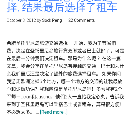
择, 结果最后选择了租车
尼
机
October 3, 2012
by
Sock Peng
22 Comments
场
(Thira)
Santorini
希腊圣托里尼岛旅游交通选择 一开始，我为了节省消
Airport
费，决定在圣托里尼岛旅行靠双脚或者巴士就好了，可是
–
在最后一分钟我们决定租车。那是为什么呢 ？在这一篇
JTR
文章，我会分享在圣托里尼岛有接触的交通－巴士和为什
么我们最后还是决定了额外的旅费选择租车。 如果你问
我游走欧洲这样6个地方，哪一个地方的交通的让我最放
心和少做功课？我想应该是圣托里尼岛吧！多亏我有2个
军师－Joan和Jusung，他们2人一直给我定心丸，告诉我
来到了圣托里尼岛可以乘搭巴士或者租车，算是很方便！
about
不必想太多。 …
[Read more...]
希
腊