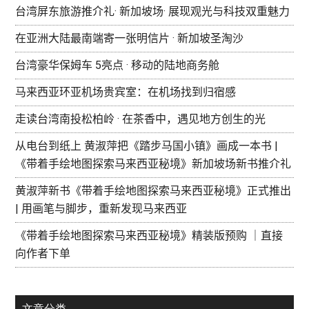
台湾屏东旅游推介礼· 新加坡场· 展现观光与科技双重魅力
在亚洲大陆最南端寄一张明信片 · 新加坡圣淘沙
台湾豪华保姆车 5亮点 · 移动的陆地商务舱
马来西亚环亚机场贵宾室：在机场找到归宿感
走读台湾南投松柏岭 · 在茶香中，遇见地方创生的光
从电台到纸上 黄淑萍把《踏步马国小镇》画成一本书 |
《带着手绘地图探索马来西亚秘境》新加坡场新书推介礼
黄淑萍新书《带着手绘地图探索马来西亚秘境》正式推出
| 用画笔与脚步，重新发现马来西亚
《带着手绘地图探索马来西亚秘境》精装版预购 ｜直接
向作者下单
文章分类