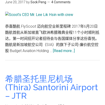
雅
June 20, 2017
by
Sock Peng
4 Comments
典
首
航
-
恭喜酷航 FlyScoot 迈向航空业新里程碑 2017年6月20日
飞
酷航首航从新加坡直飞欧洲希腊雅典全程11个小时顺利抵
机
达，第一时间招开记者招待会与各国媒体分享这份喜悦。
上
酷航是新加坡航空公司（SIA）的旗下子公司-廉价航空控
娱
about
股 Budget Aviation Holding …
[Read more...]
乐
Scoot
不
酷
间
航
断
:
希腊圣托里尼机场
flyscoot.com
(Thira) Santorini Airport
首
– JTR
航
新