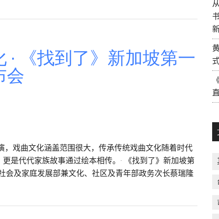
预
新
购
发
｜
现
直
马
 · 《找到了》新加坡第一
接
来
向
布会
西
作
亚
者
下
单
表演，戏曲文化涵盖范围很大，传承传统戏曲文化随着时代
更是代代家族故事通过绘本相传。· 《找到了》新加坡第
加坡社会及家庭发展部兼⽂化、社区及⻘年部政务次⻓蔡瑞隆