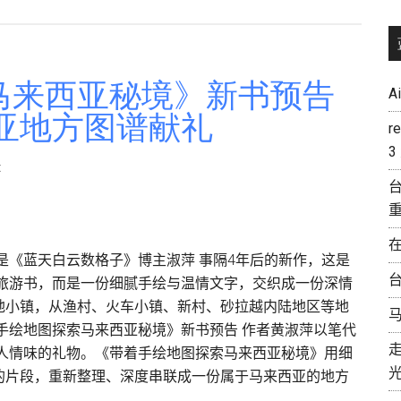
《带
来
着
西
手
亚
绘
马来西亚秘境》新书预告
秘
A
地
境》
亚地方图谱献礼
图
r
正
探
3
式
t
索
推
台
马
出
来
|
西
用
是《蓝天白云数格子》博主淑萍 事隔4年后的新作，这是
亚
画
台
本旅游书，而是一份细腻手绘与温情文字，交织成一份深情
秘
笔
地小镇，从渔村、火车小镇、新村、砂拉越内陆地区等地
境》
与
手绘地图探索马来西亚秘境》新书预告 作者黄淑萍以笔代
精
脚
具人情味的礼物。《带着手绘地图探索马来西亚秘境》用细
装
步，
的片段，重新整理、深度串联成一份属于马来西亚的地方
版
重