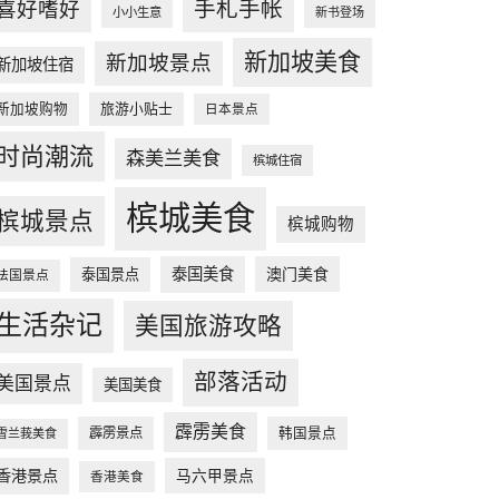
手札手帐
喜好嗜好
小小生意
新书登场
新加坡美食
新加坡景点
新加坡住宿
新加坡购物
旅游小贴士
日本景点
时尚潮流
森美兰美食
槟城住宿
槟城美食
槟城景点
槟城购物
泰国美食
澳门美食
泰国景点
法国景点
生活杂记
美国旅游攻略
部落活动
美国景点
美国美食
霹雳美食
韩国景点
霹雳景点
雪兰莪美食
香港景点
马六甲景点
香港美食