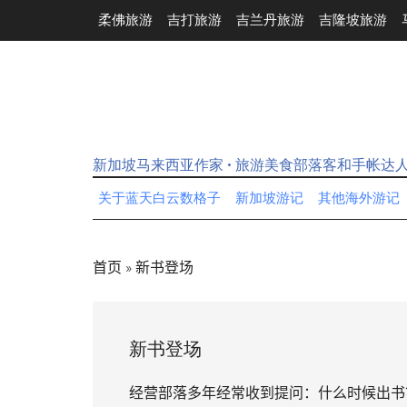
Skip
Skip
Skip
Skip
柔佛旅游
吉打旅游
吉兰丹旅游
吉隆坡旅游
to
to
to
to
main
secondary
primary
footer
content
menu
sidebar
新加坡马来西亚作家 • 旅游美食部落客和手帐达
关于蓝天白云数格子
新加坡游记
其他海外游记
首页
»
新书登场
新书登场
经营部落多年经常收到提问：什么时候出书