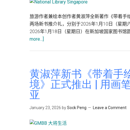
旅游作者兼绘本创作者黄淑萍全新著作《带着手
两场新书推介礼，分别于2026年1月10日（星期
2026年1月18日（星期日）在新加坡国家图书
about
more...]
从
电
台
到
黄淑萍新书《带着手
纸
境》正式推出 | 用
上
亚
黄
淑
萍
January 23, 2026
by
Sock Peng
Leave a Comment
把
《踏
步