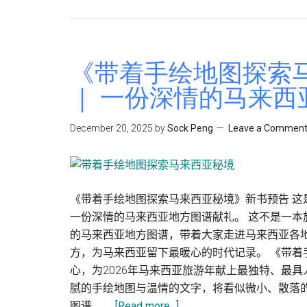
索
马
来
《带着手绘地图探索
西
亚
｜ 一份深情的马来西
秘
境》
December 20, 2025
by
Sock Peng
Leave a Commen
新
加
坡
场
《带着手绘地图探索马来西亚秘境》新书预告 这
新
一份深情的马来西亚地方图谱献礼。 这不是一
书
的马来西亚地方图谱，带着大家走进马来西亚各
推
方，为马来西亚留下最暖心的时代记录。 《带着
介
心，为2026年马来西亚旅游年献上最独特、最
礼
腻的手绘地图与温情的文字，将看似微小、散落
about
图谱。 …
[Read more...]