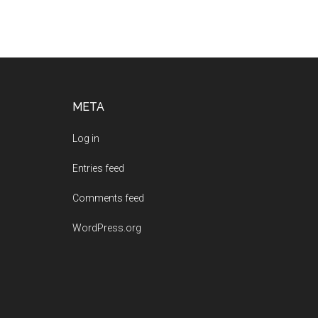
本
全
手
绘
戏
曲
Footer
META
绘
本
Log in
发
布
Entries feed
会
Comments feed
WordPress.org