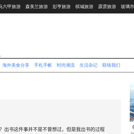
马六甲旅游
森美兰旅游
彭亨旅游
槟城旅游
霹雳旅游
玻璃
人
海外美食分享
手札手帐
时尚潮流
生活杂记
联络我们
？出书这件事并不是不曾想过，但是我出书的过程