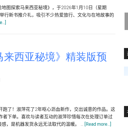
图探索马来西亚秘境》，于2026年1月10日（星期
圆满举行新书推介礼，吸引不少热爱旅行、文化与在地故事的
about
...]
黄
淑
萍
新
马来西亚秘境》精装版预
书
《带
着
t
手
绘
地
图
开跑了！淑萍花了2年呕心沥血新作，交出诚意的作品。这
探
向作者下单。喜欢与读者互动的淑萍珍惜每次在处理订单过
索
about
感，是机器发货永远无法取代的温暖。 …
[Read more...]
马