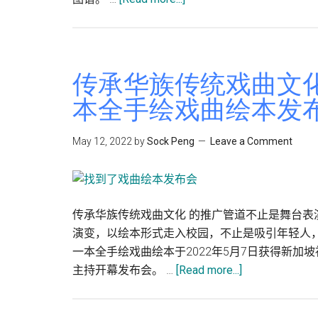
《带
着
手
绘
传承华族传统戏曲文化
地
本全手绘戏曲绘本发
图
探
May 12, 2022
by
Sock Peng
Leave a Comment
索
马
来
西
传承华族传统戏曲文化 的推广管道不止是舞台
亚
演变，以绘本形式走入校园，不止是吸引年轻人，
秘
一本全手绘戏曲绘本于2022年5月7日获得新
境》
about
主持开幕发布会。 …
[Read more...]
新
传
书
承
预