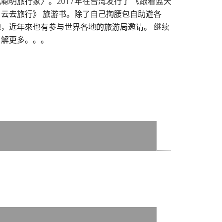
儿聪明旅行家〉。2017年在台湾发行了 《跟着蓝天
白云去旅行》 旅游书。除了自己掏腰包自助遊各
地，近年來也有参与世界各地的旅游局邀请。
继续
了解更多。。。