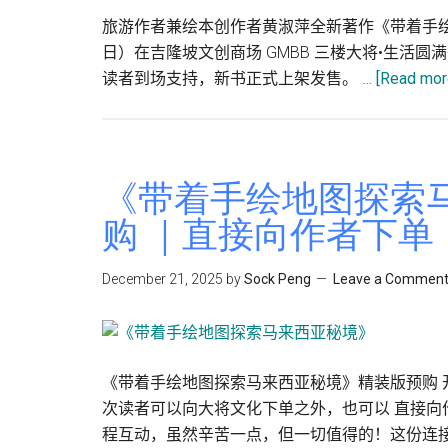
马
旅游作者兼绘本创作者黄淑萍全新著作《带着手绘地
国
日）在吉隆坡文创商场 GMBB 三楼大将•生活
小
读者到场支持，新书正式上架发售。 …
[Read more
镇》
画
成
一
《带着手绘地图探索
本
购 ｜直接向作者下单
书
|
December 21, 2025
by
Sock Peng
Leave a Commen
《带
着
手
绘
《带着手绘地图探索马来西亚秘境》精装版预购 
地
次读者可以向大将文化下单之外，也可以 直接
图
程互动，虽然辛苦一点，但一切值得的！这份连接
探