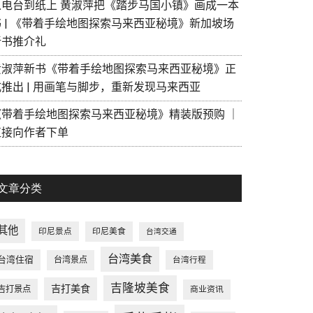
从电台到纸上 黄淑萍把《踏步马国小镇》画成一本
书 | 《带着手绘地图探索马来西亚秘境》新加坡场
新书推介礼
黄淑萍新书《带着手绘地图探索马来西亚秘境》正
式推出 | 用画笔与脚步，重新发现马来西亚
《带着手绘地图探索马来西亚秘境》精装版预购 ｜
直接向作者下单
文章分类
其他
印尼景点
印尼美食
台湾交通
台湾美食
台湾住宿
台湾景点
台湾行程
吉隆坡美食
吉打美食
吉打景点
商业资讯