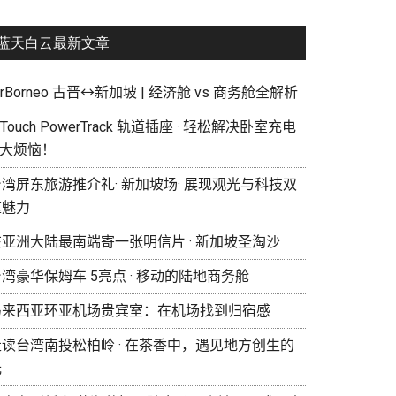
蓝天白云最新文章
irBorneo 古晋↔新加坡 | 经济舱 vs 商务舱全解析
eTouch PowerTrack 轨道插座 · 轻松解决卧室充电
 大烦恼！
湾屏东旅游推介礼· 新加坡场· 展现观光与科技双
重魅力
在亚洲大陆最南端寄一张明信片 · 新加坡圣淘沙
湾豪华保姆车 5亮点 · 移动的陆地商务舱
马来西亚环亚机场贵宾室：在机场找到归宿感
走读台湾南投松柏岭 · 在茶香中，遇见地方创生的
光