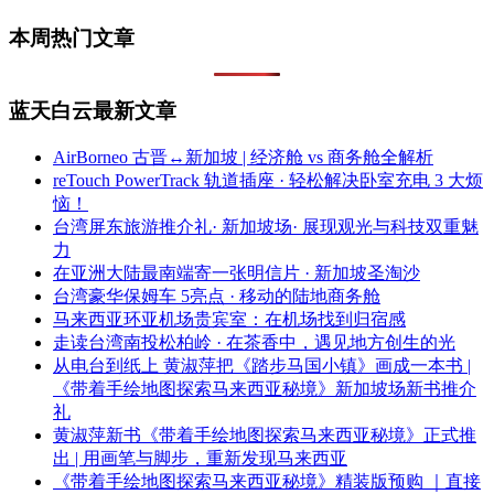
本周热门文章
蓝天白云最新文章
AirBorneo 古晋↔新加坡 | 经济舱 vs 商务舱全解析
reTouch PowerTrack 轨道插座 · 轻松解决卧室充电 3 大烦
恼！
台湾屏东旅游推介礼· 新加坡场· 展现观光与科技双重魅
力
在亚洲大陆最南端寄一张明信片 · 新加坡圣淘沙
台湾豪华保姆车 5亮点 · 移动的陆地商务舱
马来西亚环亚机场贵宾室：在机场找到归宿感
走读台湾南投松柏岭 · 在茶香中，遇见地方创生的光
从电台到纸上 黄淑萍把《踏步马国小镇》画成一本书 |
《带着手绘地图探索马来西亚秘境》新加坡场新书推介
礼
黄淑萍新书《带着手绘地图探索马来西亚秘境》正式推
出 | 用画笔与脚步，重新发现马来西亚
《带着手绘地图探索马来西亚秘境》精装版预购 ｜直接