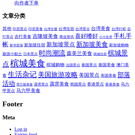
向作者下单
文章分类
其他
台湾美食
印尼美食
台湾住宿
台湾景点
吉
印尼景点
台湾行程
台湾交通
喜好嗜好
手札手
吉隆坡美食
吉打美食
打景点
商业资讯
小小生意
新加坡美食
帐
新加坡景点
新加坡住宿
新加坡购物
新书登场
时尚潮流
槟城景
森美兰美食
旅游小贴士
日本景点
槟城住宿
槟城美食
点
槟城购物
泰国美食
澳门美
泰国景点
法国景点
生活杂记
美国旅游攻略
部落
美国景点
食
美国美食
活动
霹雳美食
香港景点
马六
霹雳景点
韩国景点
雪兰莪美食
香港美食
马六甲美食
甲景点
Footer
Meta
Log in
Entries feed