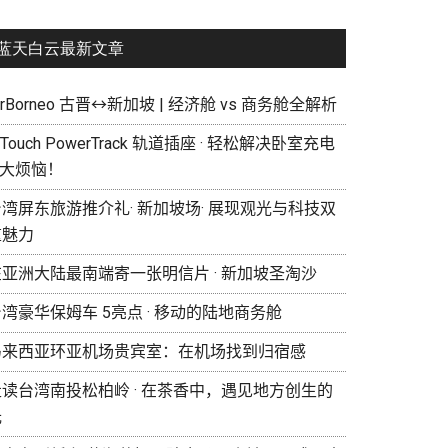
蓝天白云最新文章
irBorneo 古晋↔新加坡 | 经济舱 vs 商务舱全解析
eTouch PowerTrack 轨道插座 · 轻松解决卧室充电
 大烦恼！
湾屏东旅游推介礼· 新加坡场· 展现观光与科技双
重魅力
在亚洲大陆最南端寄一张明信片 · 新加坡圣淘沙
湾豪华保姆车 5亮点 · 移动的陆地商务舱
马来西亚环亚机场贵宾室：在机场找到归宿感
走读台湾南投松柏岭 · 在茶香中，遇见地方创生的
光