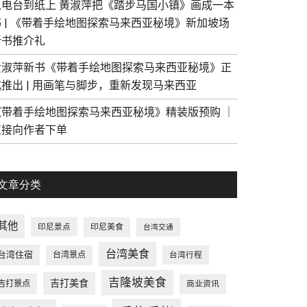
从电台到纸上 黄淑萍把《踏步马国小镇》画成一本
书 | 《带着手绘地图探索马来西亚秘境》新加坡场
新书推介礼
黄淑萍新书《带着手绘地图探索马来西亚秘境》正
式推出 | 用画笔与脚步，重新发现马来西亚
《带着手绘地图探索马来西亚秘境》精装版预购 ｜
直接向作者下单
文章分类
其他
印尼景点
印尼美食
台湾交通
台湾美食
台湾住宿
台湾景点
台湾行程
吉隆坡美食
吉打美食
吉打景点
商业资讯