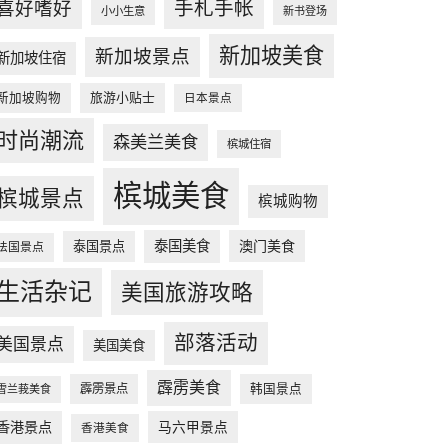
手札手帐
喜好嗜好
小小生意
新书登场
新加坡美食
新加坡景点
新加坡住宿
新加坡购物
旅游小贴士
日本景点
时尚潮流
森美兰美食
槟城住宿
槟城美食
槟城景点
槟城购物
泰国美食
澳门美食
泰国景点
法国景点
生活杂记
美国旅游攻略
部落活动
美国景点
美国美食
霹雳美食
韩国景点
霹雳景点
雪兰莪美食
香港景点
马六甲景点
香港美食