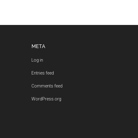
Footer
META
Log in
Entries feed
Comments feed
WordPress.org