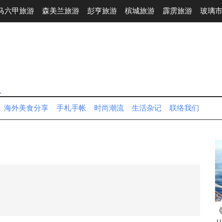
马六甲旅游
森美兰旅游
彭亨旅游
槟城旅游
霹雳旅游
玻璃
人
海外美食分享
手札手帐
时尚潮流
生活杂记
联络我们