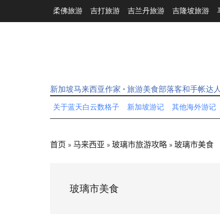
Skip
Skip
Skip
Skip
柔佛旅游
吉打旅游
吉兰丹旅游
吉隆坡旅游
to
to
to
to
main
secondary
primary
footer
content
menu
sidebar
新加坡马来西亚作家 • 旅游美食部落客和手帐达
关于蓝天白云数格子
新加坡游记
其他海外游记
首页
»
马来西亚
»
玻璃市旅游攻略
»
玻璃市美食
玻璃市美食