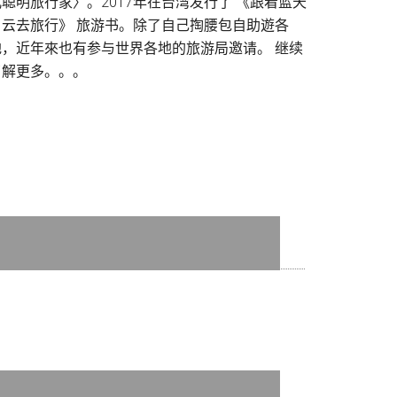
儿聪明旅行家〉。2017年在台湾发行了 《跟着蓝天
白云去旅行》 旅游书。除了自己掏腰包自助遊各
地，近年來也有参与世界各地的旅游局邀请。
继续
了解更多。。。