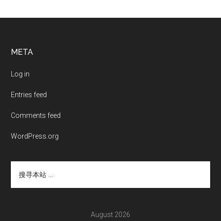
Footer
META
Log in
Entries feed
Comments feed
WordPress.org
搜
寻
本
站
...
August 2026