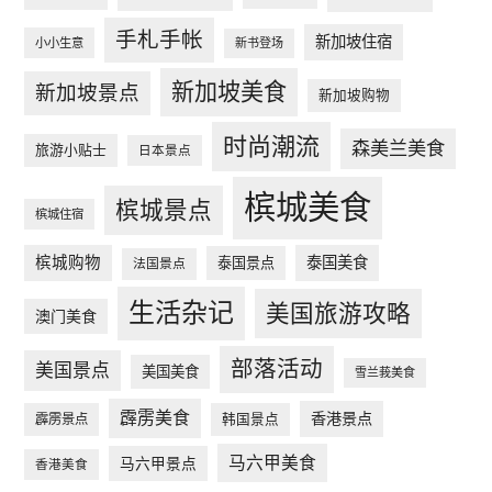
手札手帐
新加坡住宿
小小生意
新书登场
新加坡美食
新加坡景点
新加坡购物
时尚潮流
森美兰美食
旅游小贴士
日本景点
槟城美食
槟城景点
槟城住宿
槟城购物
泰国美食
泰国景点
法国景点
生活杂记
美国旅游攻略
澳门美食
部落活动
美国景点
美国美食
雪兰莪美食
霹雳美食
香港景点
韩国景点
霹雳景点
马六甲美食
马六甲景点
香港美食