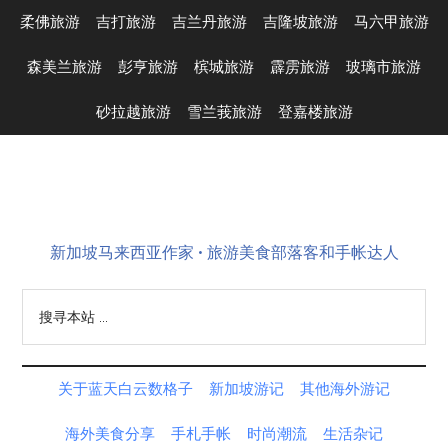
Skip
Skip
Skip
Skip
柔佛旅游
吉打旅游
吉兰丹旅游
吉隆坡旅游
马六甲旅游
to
to
to
to
main
secondary
primary
footer
森美兰旅游
彭亨旅游
槟城旅游
霹雳旅游
玻璃市旅游
content
menu
sidebar
砂拉越旅游
雪兰莪旅游
登嘉楼旅游
新加坡马来西亚作家 • 旅游美食部落客和手帐达人
搜
寻
本
站
关于蓝天白云数格子
新加坡游记
其他海外游记
...
海外美食分享
手札手帐
时尚潮流
生活杂记