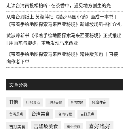
走读台湾南投松柏岭 · 在茶香中，遇见地方创生的光
从电台到纸上 黄淑萍把《踏步马国小镇》画成一本书 |
《带着手绘地图探索马来西亚秘境》新加坡场新书推介礼
黄淑萍新书《带着手绘地图探索马来西亚秘境》正式推出
| 用画笔与脚步，重新发现马来西亚
《带着手绘地图探索马来西亚秘境》精装版预购 ｜直接
向作者下单
文章分类
其他
台湾住宿
印尼景点
印尼美食
台湾交通
台湾美食
台湾景点
台湾行程
吉打景点
喜好嗜好
吉隆坡美食
吉打美食
商业资讯