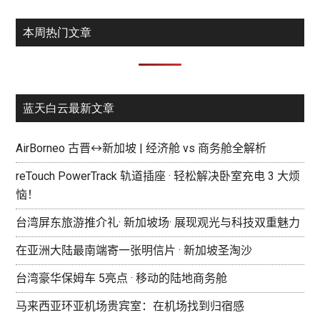
本周热门文章
蓝天白云最新文章
AirBorneo 古晋↔新加坡 | 经济舱 vs 商务舱全解析
reTouch PowerTrack 轨道插座 · 轻松解决卧室充电 3 大烦
恼！
台湾屏东旅游推介礼· 新加坡场· 展现观光与科技双重魅力
在亚洲大陆最南端寄一张明信片 · 新加坡圣淘沙
台湾豪华保姆车 5亮点 · 移动的陆地商务舱
马来西亚环亚机场贵宾室：在机场找到归宿感