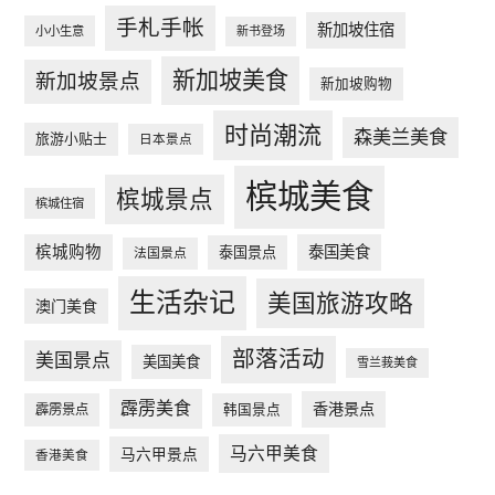
手札手帐
新加坡住宿
小小生意
新书登场
新加坡美食
新加坡景点
新加坡购物
时尚潮流
森美兰美食
旅游小贴士
日本景点
槟城美食
槟城景点
槟城住宿
槟城购物
泰国美食
泰国景点
法国景点
生活杂记
美国旅游攻略
澳门美食
部落活动
美国景点
美国美食
雪兰莪美食
霹雳美食
香港景点
韩国景点
霹雳景点
马六甲美食
马六甲景点
香港美食