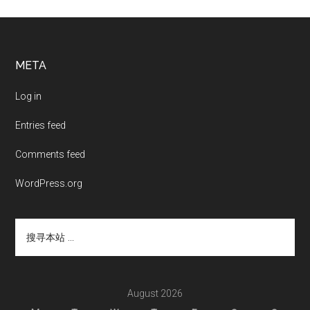
Footer
META
Log in
Entries feed
Comments feed
WordPress.org
搜
寻
本
站
...
August 2026