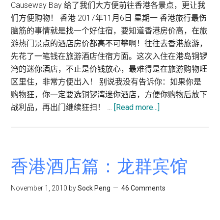
Causeway Bay 给了我们大方便前往香港各景点，更让我
们方便购物！ 香港 2017年11月6日 星期一 香港旅行最伤
脑筋的事情就是找一个好住宿，要知道香港房价高，在旅
游热门景点的酒店房价都高不可攀啊！往往去香港旅游，
先花了一笔钱在旅游酒店住宿方面。这次入住在港岛铜锣
湾的迷你酒店，不止是价钱放心，最难得是在旅游购物旺
区里住，非常方便出入！ 别说我没有告诉你：如果你是
购物狂，你一定要选铜锣湾迷你酒店，方便你购物后放下
about
战利品，再出门继续狂扫！ …
[Read more...]
铜
锣
湾
迷
香港酒店篇：龙群宾馆
你
酒
November 1, 2010
by
Sock Peng
46 Comments
店
Mini