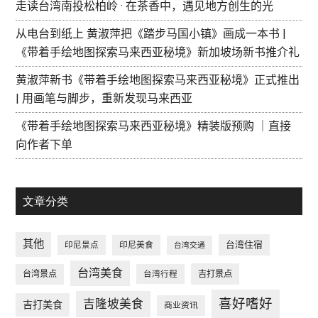
走读台湾南投松柏岭 · 在茶香中，遇见地方创生的光
从电台到纸上 黄淑萍把《踏步马国小镇》画成一本书 |
《带着手绘地图探索马来西亚秘境》新加坡场新书推介礼
黄淑萍新书《带着手绘地图探索马来西亚秘境》正式推出
| 用画笔与脚步，重新发现马来西亚
《带着手绘地图探索马来西亚秘境》精装版预购 ｜直接
向作者下单
文章分类
其他
台湾住宿
印尼景点
印尼美食
台湾交通
台湾美食
台湾景点
台湾行程
吉打景点
喜好嗜好
吉隆坡美食
吉打美食
商业资讯