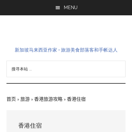
Skip
Skip
Skip
MENU
to
to
to
main
primary
footer
content
sidebar
新加坡马来西亚作家 • 旅游美食部落客和手帐达人
搜
寻
本
站
...
首页
»
旅游
»
香港旅游攻略
»
香港住宿
香港住宿