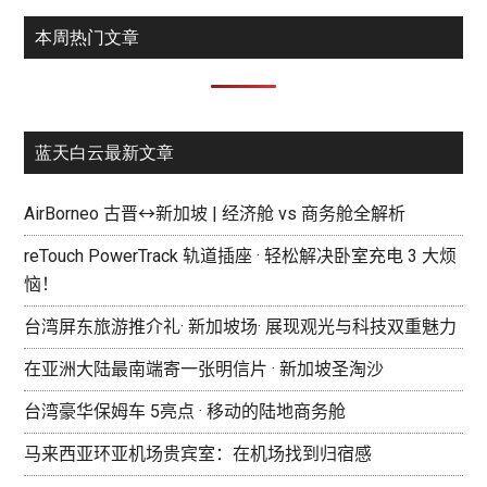
本周热门文章
蓝天白云最新文章
AirBorneo 古晋↔新加坡 | 经济舱 vs 商务舱全解析
reTouch PowerTrack 轨道插座 · 轻松解决卧室充电 3 大烦
恼！
台湾屏东旅游推介礼· 新加坡场· 展现观光与科技双重魅力
在亚洲大陆最南端寄一张明信片 · 新加坡圣淘沙
台湾豪华保姆车 5亮点 · 移动的陆地商务舱
马来西亚环亚机场贵宾室：在机场找到归宿感