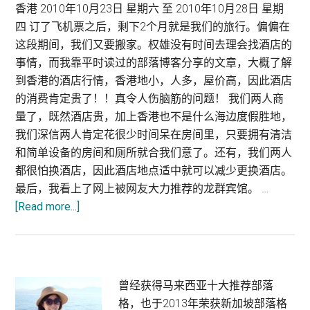
Hotel
香港 2010年10月23日 星期六 至 2010年10月28日 星期
Causeway
四 订了飞机票之后，剩下2个月就是我们的旅行。偏偏在
Bay
这段期间，我们又要搬家。权雄没有时间去理会找酒店的
游
事情，而我靠平时读过的部落博客分享的文章，大概了解
客
到香港的酒店行情，香港地小，人多，屋价高，因此酒店
以
的消费肯定贵了！！真令人伤脑筋的问题！ 我们两人商
最
量了，既然酒店贵，加上香港也不是什么海边度假胜地，
佳
我们深信两人肯定花很少时间呆在房间里，只要拥有清洁
房
和简单设备的房间和厕所就合我们意了。还有，我们两人
价
都很怕换酒店，因此酒店地点适中就可以减少更换酒店。
住
最后，我看上了网上被网友大力推荐的龙群宾馆。 …
香
about
[Read more...]
港
香
旅
港
游
酒
购
店
Primary
曾经获得马来西亚十大推荐部落
物
篇：
格，也于2013年荣获新加坡部落格
旺