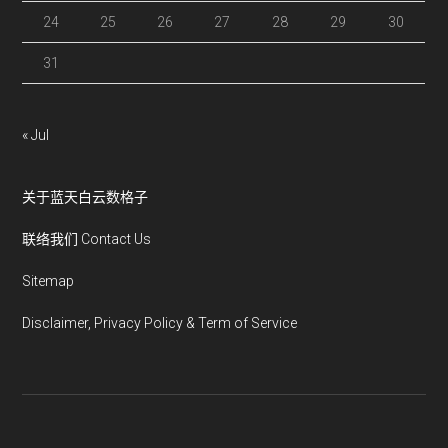
24
25
26
27
28
29
30
31
« Jul
关于蓝天白云数格子
联络我们 Contact Us
Sitemap
Disclaimer, Privacy Policy & Term of Service