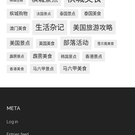
槟城住宿
槟城购物
泰国美食
泰国景点
法国景点
生活杂记
美国旅游攻略
澳门美食
部落活动
美国景点
美国美食
雪兰莪美食
霹雳美食
香港景点
韩国景点
霹雳景点
马六甲美食
马六甲景点
香港美食
Footer
META
Log in
Entries feed