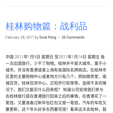
桂
林
购
物：
桂林购物篇：战利品
帝
宝
February 28, 2011
by
Sock Peng
26 Comments
丝
绸
织
中国 2011年1月9日 星期日 至2011年1月14日 星期五 每
品
一次出国旅行，少不了购物。桂林并不是大城市，属于小
城市，并没有香港或者上海有各国际名牌商店。在桂林市
区里的主要购物中心或者地方只有几个，例如微笑堂，南
城百货，桂林百货中心，正阳步行街等等，选择不多的情
况下，我们又能买什么回来呢？ 知道公司安排我们参与
去桂林旅行是在香港旅行回来之后的事情，在香港花了一
笔钱，又要准备过新年包红包又是一笔钱，汽车的车险又
要更新，这个年头好多东西要花钱！看来这次去桂林，我