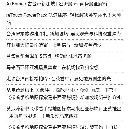
AirBorneo 古晋↔新加坡 | 经济舱 vs 商务舱全解析
reTouch PowerTrack 轨道插座 · 轻松解决卧室充电 3 大烦
恼！
台湾屏东旅游推介礼· 新加坡场· 展现观光与科技双重魅力
在亚洲大陆最南端寄一张明信片 · 新加坡圣淘沙
台湾豪华保姆车 5亮点 · 移动的陆地商务舱
马来西亚环亚机场贵宾室：在机场找到归宿感
走读台湾南投松柏岭 · 在茶香中，遇见地方创生的光
从电台到纸上 黄淑萍把《踏步马国小镇》画成一本书 |
《带着手绘地图探索马来西亚秘境》新加坡场新书推介礼
黄淑萍新书《带着手绘地图探索马来西亚秘境》正式推出
| 用画笔与脚步，重新发现马来西亚
《带着手绘地图探索马来西亚秘境》精装版预购 ｜直接