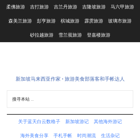
Skip
Skip
Skip
Skip
柔佛旅游
吉打旅游
吉兰丹旅游
吉隆坡旅游
马六甲旅游
to
to
to
to
main
secondary
primary
footer
森美兰旅游
彭亨旅游
槟城旅游
霹雳旅游
玻璃市旅游
content
menu
sidebar
砂拉越旅游
雪兰莪旅游
登嘉楼旅游
新加坡马来西亚作家 • 旅游美食部落客和手帐达人
搜
寻
本
站
关于蓝天白云数格子
新加坡游记
其他海外游记
...
海外美食分享
手札手帐
时尚潮流
生活杂记