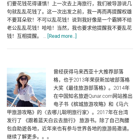
们要花钱花得谨慎！上一次去上海旅行，我们被导游说几
句就乱乱花钱了。这一次出发之前，我一再而再提醒权雄
不要耳朵软！不可以乱花钱！说到我好像是一个霸狮不给
老公乱乱花钱！哈哈！当然，我也要求他提醒我不要乱花
钱！互相提醒。 …
[Read more...]
about
桂
林
购
物
Primary
曾经获得马来西亚十大推荐部落
篇：
格，也于2013年荣获新加坡部落格
Sidebar
战
大奖《最佳旅游部落格》。2014年
利
在中国知名旅遊Qunar.com网站推出
品
电子书《槟城旅游攻略》和《马六
甲旅游攻略》的〈去哪儿聪明旅行家〉。2017年在台湾
发行了 《跟着蓝天白云去旅行》 旅游书。除了自己掏腰
包自助遊各地，近年來也有参与世界各地的旅游局邀请。
继续了解更多。。。