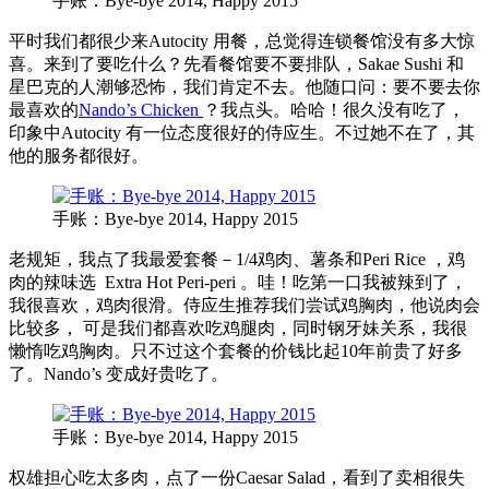
手账：Bye-bye 2014, Happy 2015
平时我们都很少来Autocity 用餐，总觉得连锁餐馆没有多大惊
喜。来到了要吃什么？先看餐馆要不要排队，Sakae Sushi 和
星巴克的人潮够恐怖，我们肯定不去。他随口问：要不要去你
最喜欢的
Nando’s Chicken
？我点头。哈哈！很久没有吃了，
印象中Autocity 有一位态度很好的侍应生。不过她不在了，其
他的服务都很好。
手账：Bye-bye 2014, Happy 2015
老规矩，我点了我最爱套餐－1/4鸡肉、薯条和Peri Rice ，鸡
肉的辣味选 Extra Hot Peri-peri 。哇！吃第一口我被辣到了，
我很喜欢，鸡肉很滑。侍应生推荐我们尝试鸡胸肉，他说肉会
比较多， 可是我们都喜欢吃鸡腿肉，同时钢牙妹关系，我很
懒惰吃鸡胸肉。只不过这个套餐的价钱比起10年前贵了好多
了。Nando’s 变成好贵吃了。
手账：Bye-bye 2014, Happy 2015
权雄担心吃太多肉，点了一份Caesar Salad，看到了卖相很失