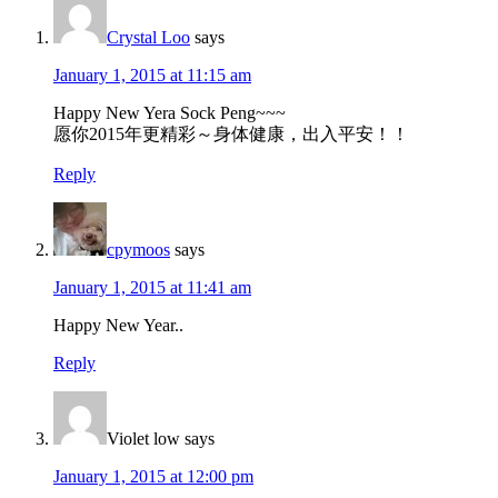
Crystal Loo
says
January 1, 2015 at 11:15 am
Happy New Yera Sock Peng~~~
愿你2015年更精彩～身体健康，出入平安！！
Reply
cpymoos
says
January 1, 2015 at 11:41 am
Happy New Year..
Reply
Violet low
says
January 1, 2015 at 12:00 pm