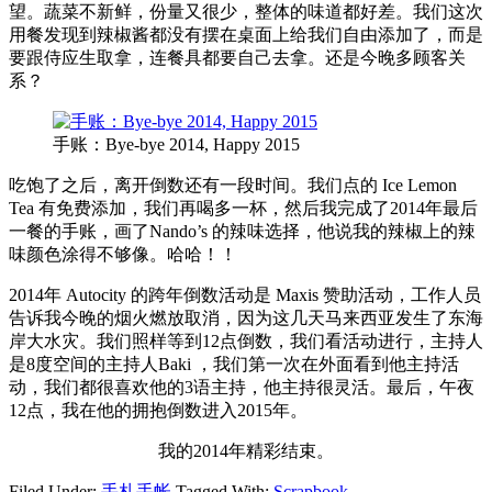
望。蔬菜不新鲜，份量又很少，整体的味道都好差。我们这次
用餐发现到辣椒酱都没有摆在桌面上给我们自由添加了，而是
要跟侍应生取拿，连餐具都要自己去拿。还是今晚多顾客关
系？
手账：Bye-bye 2014, Happy 2015
吃饱了之后，离开倒数还有一段时间。我们点的 Ice Lemon
Tea 有免费添加，我们再喝多一杯，然后我完成了2014年最后
一餐的手账，画了Nando’s 的辣味选择，他说我的辣椒上的辣
味颜色涂得不够像。哈哈！！
2014年 Autocity 的跨年倒数活动是 Maxis 赞助活动，工作人员
告诉我今晚的烟火燃放取消，因为这几天马来西亚发生了东海
岸大水灾。我们照样等到12点倒数，我们看活动进行，主持人
是8度空间的主持人Baki ，我们第一次在外面看到他主持活
动，我们都很喜欢他的3语主持，他主持很灵活。最后，午夜
12点，我在他的拥抱倒数进入2015年。
我的2014年精彩结束。
Filed Under:
手札手帐
Tagged With:
Scrapbook