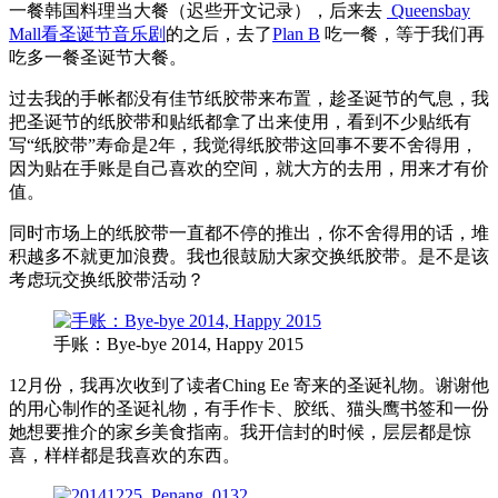
一餐韩国料理当大餐（迟些开文记录），后来去
Queensbay
Mall看圣诞节音乐剧
的之后，去了
Plan B
吃一餐，等于我们再
吃多一餐圣诞节大餐。
过去我的手帐都没有佳节纸胶带来布置，趁圣诞节的气息，我
把圣诞节的纸胶带和贴纸都拿了出来使用，看到不少贴纸有
写“纸胶带”寿命是2年，我觉得纸胶带这回事不要不舍得用，
因为贴在手账是自己喜欢的空间，就大方的去用，用来才有价
值。
同时市场上的纸胶带一直都不停的推出，你不舍得用的话，堆
积越多不就更加浪费。我也很鼓励大家交换纸胶带。是不是该
考虑玩交换纸胶带活动？
手账：Bye-bye 2014, Happy 2015
12月份，我再次收到了读者Ching Ee 寄来的圣诞礼物。谢谢他
的用心制作的圣诞礼物，有手
作卡、胶纸、猫头鹰书签和一份
她想要推介的家乡美食指南
。我开信封的时候，层层都是惊
喜，样样都是我喜欢的东西。