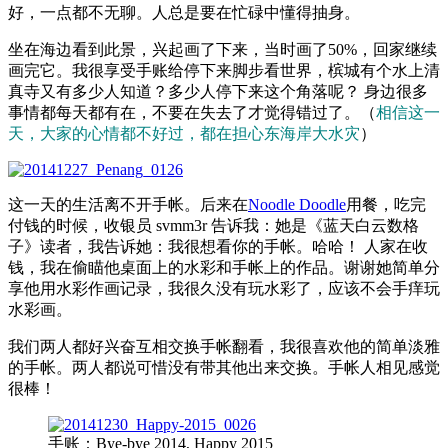
好，一点都不无聊。
人总是要在忙碌中懂得抽身。
坐在海边看到此景，兴起画了下来，当时画了5
0%，回家继续
画完它。我很享受手账给停下来脚步看世界，槟城有个水上清
真寺又有多少人知道
？多少人停下来这个角落呢？ 身边很多
事情都每天都有在，不要在失去了才觉得错过了。（
相信这一
天，大家的心情都不好过，都在担心东海岸大水灾
）
这一天的生活离不开手帐。后来在
Noodle Doodle
用餐，吃完
付钱的时候，收银员 svmm3r 告诉我：她是《蓝天白云数格
子》读者，我告诉她：我很想
看你的手帐。哈哈！ 人家在收
钱，我在偷瞄他桌面上的水彩和手帐上的作品。谢
谢她简单分
享他用水彩作画记录，我很久没有玩水彩了，应
该不会手痒玩
水彩画。
我们两人都好兴奋互相交换手帐翻看，我很喜欢他的简单淡
雅
的手帐。两人都说可惜没有带其他出来交换。手帐人相见感觉
很棒！
手账：Bye-bye 2014, Happy 2015