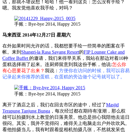
话，那就不堪设想！哈哈！他一看到这页：怎么没有手绘？
嗯。我发觉他喜欢我手绘，对吗？
手账：Bye-bye 2014, Happy 2015
马来西亚 2014年12月27日 星期六
在外如果时间允许的话，我都想要手绘一些简单的图案在手
帐。来到
Shangri-la Rasa Sayang Resort
的
FIP Lounge Cake and
Coffee Buffet
的邀请，我们来得早关系，我站在那边对着10种
蛋糕选择画了起来。连厨师留意到我这份手帐，他说:
怎么你
有心思要花了出来？
我说：
方便你在访问的时候，我可以容易
记录起来你推荐的蛋糕，在蛋糕的旁边做个记号就可以了。
手账：Bye-bye 2014, Happy 2015
离开了酒店之后，我们在回去市区的途中，经过了
Masjid
Terapung Tanjung Bunga
，每次经过都在期待有涨潮，那么权
雄可以拍摄到水上教堂的日落美景。他总是担心我陪他去追日
很闷。其实，我并不觉得闷，难得
关上电脑走出户外吹吹风。
看他拍摄当儿，我有时跟着捉相
机拍摄几张，不然就发呆也