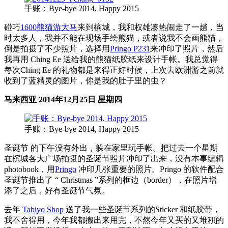
手账：Bye-bye 2014, Happy 2015
碰巧
1600熊猫游大马
来到槟城，我和权雄凑热闹走了一趟，当
时太多人，我并不能在现场手绘熊猫，或者说我不会画熊猫，
倒是拍摄了不少照片，选择用
Pringo P231
来冲印了照片，然后
我再用 Ching Ee 送给我的熊猫纸胶纸来设计手帐。我总觉得
每次Ching Ee 的礼物都是来得正好时候，上次去欧洲游之前就
收到了蓝精灵的图片，你是我的肚子里的虫？
马来西亚 2014年12月25日 星期四
手账：Bye-bye 2014, Happy 2015
圣诞节 的下午没有外出，躲在家里玩手帐。把过去一个星期
在槟城各大广场拍摄的圣诞节照片冲印了出来，没有本事编辑
photobook，用
Pringo
冲印几张重要的照片。Pringo 的软件配合
圣诞节推出了 “ Christmas ”系列的框边（border），在照片增
添了之后，好有圣诞节气氛。
去年
Tabiyo Shop
送了我一些圣诞节系列的Sticker 和纸胶带，
我不舍得用，今年我都搬出来用完，不然今年又买的又堆积的