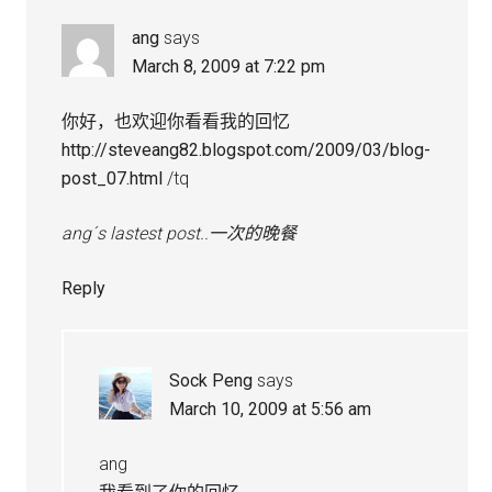
ang
says
March 8, 2009 at 7:22 pm
你好，也欢迎你看看我的回忆
http://steveang82.blogspot.com/2009/03/blog-
post_07.html
/tq
ang´s lastest post..
一次的晚餐
Reply
Sock Peng
says
March 10, 2009 at 5:56 am
ang