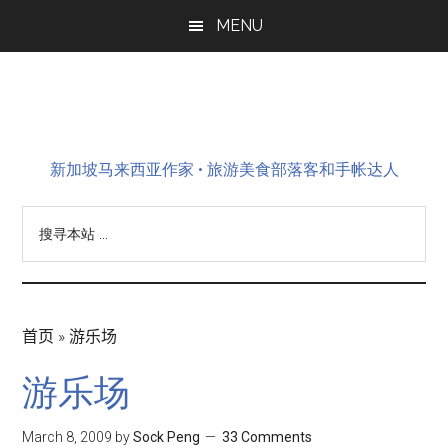
Skip
Skip
Skip
MENU
to
to
to
main
primary
footer
content
sidebar
新加坡马来西亚作家 • 旅游美食部落客和手帐达人
搜
寻
本
站
...
首页
»
游乐场
游乐场
March 8, 2009
by
Sock Peng
33 Comments