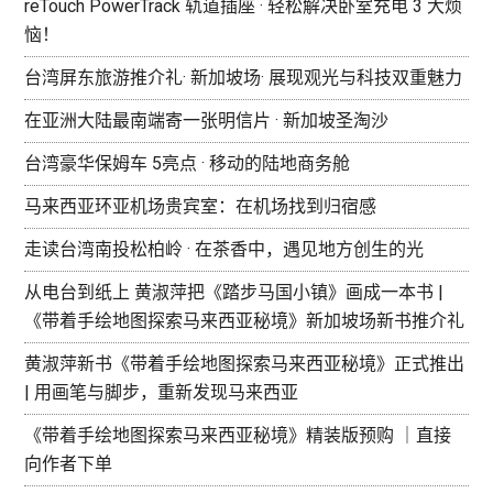
reTouch PowerTrack 轨道插座 · 轻松解决卧室充电 3 大烦
恼！
台湾屏东旅游推介礼· 新加坡场· 展现观光与科技双重魅力
在亚洲大陆最南端寄一张明信片 · 新加坡圣淘沙
台湾豪华保姆车 5亮点 · 移动的陆地商务舱
马来西亚环亚机场贵宾室：在机场找到归宿感
走读台湾南投松柏岭 · 在茶香中，遇见地方创生的光
从电台到纸上 黄淑萍把《踏步马国小镇》画成一本书 |
《带着手绘地图探索马来西亚秘境》新加坡场新书推介礼
黄淑萍新书《带着手绘地图探索马来西亚秘境》正式推出
| 用画笔与脚步，重新发现马来西亚
《带着手绘地图探索马来西亚秘境》精装版预购 ｜直接
向作者下单