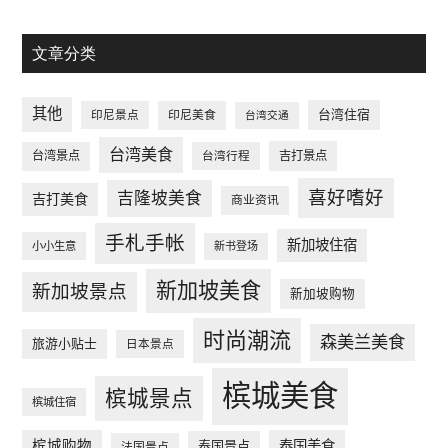
文章分类
其他
台湾住宿
印尼景点
印尼美食
台湾交通
台湾美食
台湾景点
台湾行程
吉打景点
喜好嗜好
吉隆坡美食
吉打美食
商业资讯
手札手帐
新加坡住宿
小小生意
新书登场
新加坡美食
新加坡景点
新加坡购物
时尚潮流
森美兰美食
旅游小贴士
日本景点
槟城美食
槟城景点
槟城住宿
槟城购物
泰国美食
泰国景点
法国景点