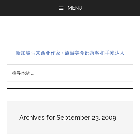
Skip
Skip
Skip
MENU
to
to
to
main
primary
footer
content
sidebar
新加坡马来西亚作家 • 旅游美食部落客和手帐达人
搜
寻
本
站
...
Archives for September 23, 2009