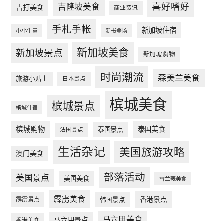
喜好嗜好
吉隆坡美食
吉打美食
商业资讯
手札手帐
新加坡住宿
小小生意
新书登场
新加坡美食
新加坡景点
新加坡购物
时尚潮流
森美兰美食
旅游小贴士
日本景点
槟城美食
槟城景点
槟城住宿
槟城购物
泰国美食
泰国景点
法国景点
生活杂记
美国旅游攻略
澳门美食
部落活动
美国景点
美国美食
雪兰莪美食
霹雳美食
香港景点
韩国景点
霹雳景点
马六甲美食
马六甲景点
香港美食