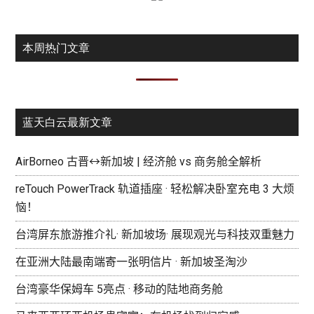
本周热门文章
蓝天白云最新文章
AirBorneo 古晋↔新加坡 | 经济舱 vs 商务舱全解析
reTouch PowerTrack 轨道插座 · 轻松解决卧室充电 3 大烦
恼！
台湾屏东旅游推介礼· 新加坡场· 展现观光与科技双重魅力
在亚洲大陆最南端寄一张明信片 · 新加坡圣淘沙
台湾豪华保姆车 5亮点 · 移动的陆地商务舱