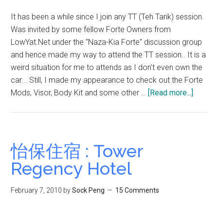
It has been a while since I join any TT (Teh Tarik) session.
Was invited by some fellow Forte Owners from
LowYat.Net under the "Naza-Kia Forte" discussion group
and hence made my way to attend the TT session.. It is a
weird situation for me to attends as I don't even own the
car... Still, I made my appearance to check out the Forte
about
Mods, Visor, Body Kit and some other …
[Read more...]
First
Penan
FORTE
TT
怡保住宿 : Tower
@
Regency Hotel
E-
Gate
February 7, 2010
by
Sock Peng
15 Comments
Penan