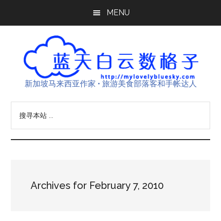
Skip
Skip
Skip
MENU
to
to
to
main
primary
footer
content
sidebar
新加坡马来西亚作家 • 旅游美食部落客和手帐达人
搜
寻
本
站
...
Archives for February 7, 2010