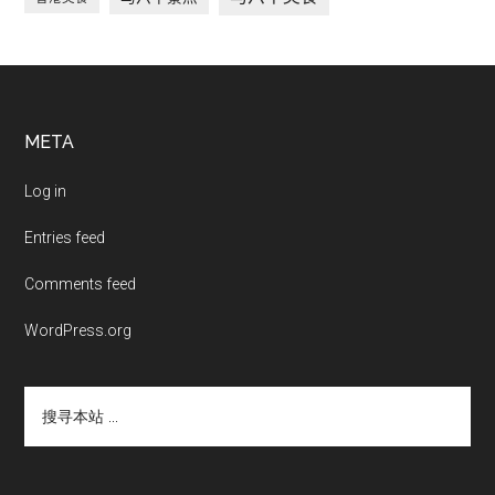
Footer
META
Log in
Entries feed
Comments feed
WordPress.org
搜
寻
本
站