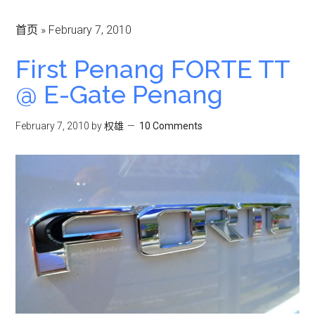
首页
»
February 7, 2010
First Penang FORTE TT
@ E-Gate Penang
February 7, 2010
by
权雄
10 Comments