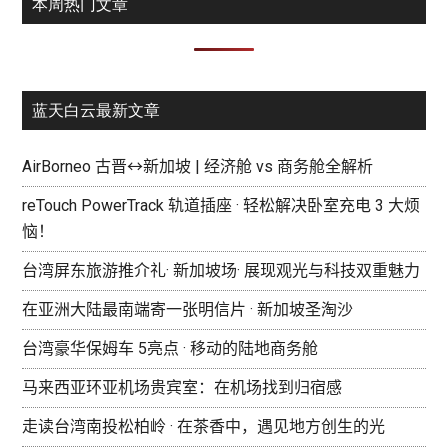
本周热门文章
蓝天白云最新文章
AirBorneo 古晋↔新加坡 | 经济舱 vs 商务舱全解析
reTouch PowerTrack 轨道插座 · 轻松解决卧室充电 3 大烦
恼！
台湾屏东旅游推介礼· 新加坡场· 展现观光与科技双重魅力
在亚洲大陆最南端寄一张明信片 · 新加坡圣淘沙
台湾豪华保姆车 5亮点 · 移动的陆地商务舱
马来西亚环亚机场贵宾室：在机场找到归宿感
走读台湾南投松柏岭 · 在茶香中，遇见地方创生的光