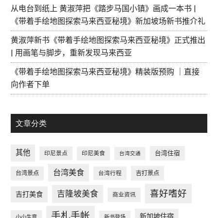
从电台到纸上 黄淑萍把《踏步马国小镇》画成一本书 |
《带着手绘地图探索马来西亚秘境》新加坡场新书推介礼
黄淑萍新书《带着手绘地图探索马来西亚秘境》正式推出
| 用画笔与脚步，重新发现马来西亚
《带着手绘地图探索马来西亚秘境》精装版预购 ｜直接
向作者下单
文章分类
其他
台湾住宿
印尼景点
印尼美食
台湾交通
台湾美食
台湾景点
台湾行程
吉打景点
喜好嗜好
吉隆坡美食
吉打美食
商业资讯
手札手帐
新加坡住宿
小小生意
新书登场