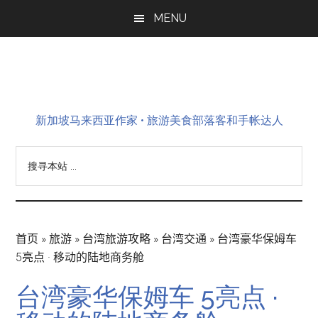
Skip
Skip
Skip
MENU
to
to
to
main
primary
footer
content
sidebar
新加坡马来西亚作家 • 旅游美食部落客和手帐达人
搜
寻
本
站
...
首页
»
旅游
»
台湾旅游攻略
»
台湾交通
»
台湾豪华保姆车
5亮点 · 移动的陆地商务舱
台湾豪华保姆车 5亮点 ·