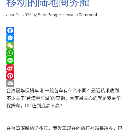
移动的陆地商务舱
June 19, 2026
by
Sock Peng
Leave a Comment
Facebook
Messenger
WeChat
WhatsApp
Line
Sina
Weibo
Pinterest
Email
台湾豪华保姆车 和一般包车有什么不同？最近私讯收到
不少关于“台湾包车游”的查询，大家最关心的就是我豪华
保姆车，CP 值到底高不高？
在台湾深耕旅游多年，我发现现在的旅行社越来越卷，已