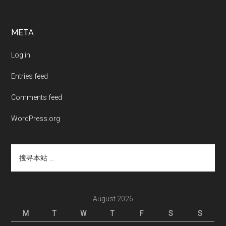
Footer
META
Log in
Entries feed
Comments feed
WordPress.org
搜
寻
本
站
...
August 2026
M
T
W
T
F
S
S