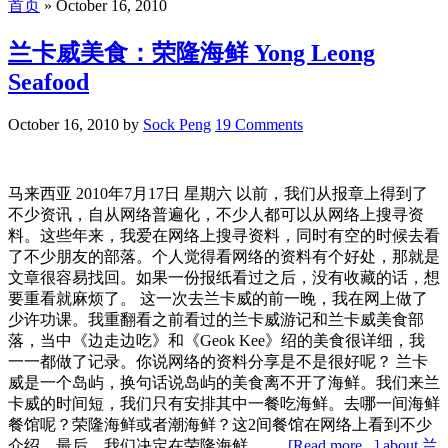
首页
»
October 16, 2010
兰卡威美食：荣隆海鲜 Yong Leong
Seafood
October 16, 2010
by
Sock Peng
19 Comments
马来西亚 2010年7月17日 星期六 以前，我们从报章上得到了
不少资讯，自从网络普遍化，不少人都可以从网络上搜寻资
料。这些年来，我爱在网络上搜寻资料，同时有空的时候去看
了不少朋友的部落。个人觉得看网络的资料有个好处，那就是
文章很容易找回。如果一份报纸看过之后，没有收藏的话，想
要重看就麻烦了。 这一次去兰卡威的前一晚，我在网上做了
少许功课。我重翻看之前看过的兰卡威游记和兰卡威美食部
落，当中《边走边吃》和《Geok Kee》绍的美食很详细，我
一一都做了记录。你说网络的资料分享是不是很好呢？ 兰卡
威是一个岛屿，换句话说岛屿的美食离不开了海鲜。我们来兰
卡威的时间短，我们只有安排其中一餐吃海鲜。去哪一间海鲜
餐馆呢？荣隆海鲜或者潮海鲜？这2间餐馆在网络上看到不少
介绍。最后，我们决定在荣隆海鲜。 …
[Read more...]
about 兰