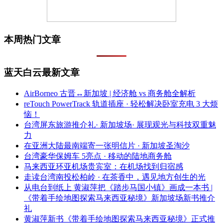
本周热门文章
蓝天白云最新文章
AirBorneo 古晋↔新加坡 | 经济舱 vs 商务舱全解析
reTouch PowerTrack 轨道插座 · 轻松解决卧室充电 3 大烦
恼！
台湾屏东旅游推介礼· 新加坡场· 展现观光与科技双重魅
力
在亚洲大陆最南端寄一张明信片 · 新加坡圣淘沙
台湾豪华保姆车 5亮点 · 移动的陆地商务舱
马来西亚环亚机场贵宾室：在机场找到归宿感
走读台湾南投松柏岭 · 在茶香中，遇见地方创生的光
从电台到纸上 黄淑萍把《踏步马国小镇》画成一本书 |
《带着手绘地图探索马来西亚秘境》新加坡场新书推介
礼
黄淑萍新书《带着手绘地图探索马来西亚秘境》正式推