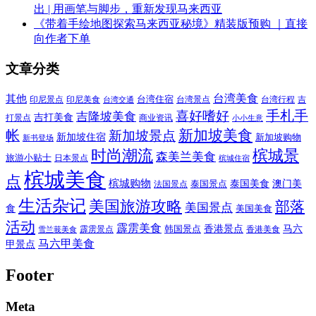
出 | 用画笔与脚步，重新发现马来西亚
《带着手绘地图探索马来西亚秘境》精装版预购 ｜直接
向作者下单
文章分类
其他
台湾美食
印尼美食
台湾住宿
台湾景点
吉
印尼景点
台湾行程
台湾交通
喜好嗜好
手札手
吉隆坡美食
吉打美食
打景点
商业资讯
小小生意
新加坡美食
帐
新加坡景点
新加坡住宿
新加坡购物
新书登场
时尚潮流
槟城景
森美兰美食
旅游小贴士
日本景点
槟城住宿
槟城美食
点
槟城购物
泰国美食
澳门美
泰国景点
法国景点
生活杂记
美国旅游攻略
部落
美国景点
食
美国美食
活动
霹雳美食
香港景点
马六
霹雳景点
韩国景点
雪兰莪美食
香港美食
马六甲美食
甲景点
Footer
Meta