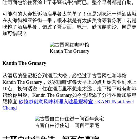
吐司面包给住客涂上了果酱或牛油而已。整个早餐都是自助。
可能有的人会投诉酒店早餐太简单了！但是别忘记一样酒店就
在友海街和亚答街一带，根本就是有太多美食等着你啊！若是
吃饱了酒店早餐，错过了哥罗面、粿汁、砂拉越叻沙、岂是更
加可惜吗？
Kantin The Granary
Kantin The Granary
从酒店的登记柜台到酒店大楼，必经过了古晋网红咖啡馆
Kantin The Granary，这家咖啡馆每天早上10点开始营业到晚上
10点。换句话说：住在酒店里不想走太远，走下楼下就有咖啡
馆给你用餐。Kantin The Granary如今也增添了分行在新加坡星
耀樟宜
砂拉越创意风味料理入驻星耀樟宜 · KANTIN at Jewel
Changi
古晋自由行住进一间百年豪宅