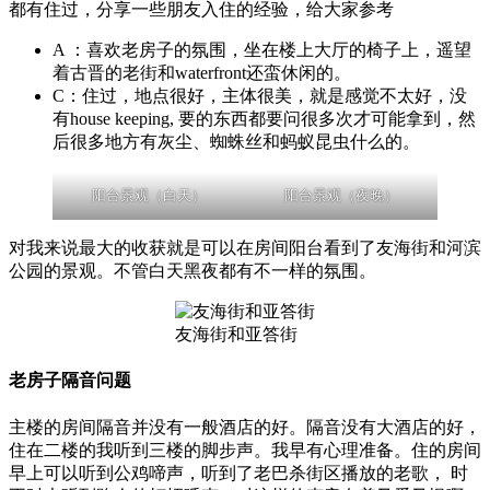
都有住过，分享一些朋友入住的经验，给大家参考
A ：喜欢老房子的氛围，坐在楼上大厅的椅子上，遥望
着古晋的老街和waterfront还蛮休闲的。
C：住过，地点很好，主体很美，就是感觉不太好，没
有house keeping, 要的东西都要问很多次才可能拿到，然
后很多地方有灰尘、蜘蛛丝和蚂蚁昆虫什么的。
阳台景观（白天）
阳台景观（夜晚）
对我来说最大的收获就是可以在房间阳台看到了友海街和河滨
公园的景观。不管白天黑夜都有不一样的氛围。
友海街和亚答街
老房子隔音问题
主楼的房间隔音并没有一般酒店的好。隔音没有大酒店的好，
住在二楼的我听到三楼的脚步声。我早有心理准备。住的房间
早上可以听到公鸡啼声，听到了老巴杀街区播放的老歌， 时