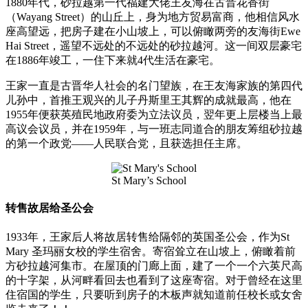
1880年代，砂拉越第一代福建大佬王友海在古晋花香街
（Wayang Street）的山丘上，身为地方贸易富商，他相信风水
座高望远，把房子建在小山坡上，可以俯瞰两旁的友海街Ewe
Hai Street，遥望不远处的不远处的砂拉越河。这一间双层豪宅
在1886年竣工，一住下来就4代生活在豪宅。
王家一直是古晋华人社会的名门望族，在王友海家族的第四代
儿孙中，首推王观兴的儿子丹斯里王其辉的成就最高，他在
1955年便获英殖民地政府委为立法议员，翌年更上层楼当上最
高议会议员，并在1959年，与一班志同道合的朋友筹组砂拉越
的第一个政党——人民联合党，且获选担任主席。
St Mary’s School
转售故居给圣公会
1933年，王家后人将故居转售给隔邻的英国圣公会，作为St
Mary 圣玛丽女校的学生宿舍。寄宿耸立在山坡上，俯瞰着前
方砂拉越河集市。在屋顶的门廊上面，建了一个一个六英尺高
的十字架，从河畔看回去也看到了这座寄宿。对于曾经在这里
住宿国的学生，只要听到房子的木板声就知道前任校长或女舍