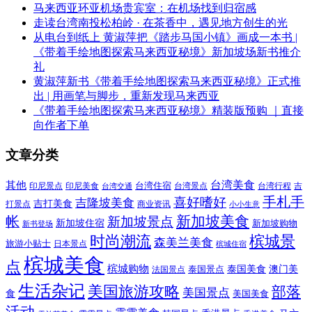
马来西亚环亚机场贵宾室：在机场找到归宿感
走读台湾南投松柏岭 · 在茶香中，遇见地方创生的光
从电台到纸上 黄淑萍把《踏步马国小镇》画成一本书 |
《带着手绘地图探索马来西亚秘境》新加坡场新书推介
礼
黄淑萍新书《带着手绘地图探索马来西亚秘境》正式推
出 | 用画笔与脚步，重新发现马来西亚
《带着手绘地图探索马来西亚秘境》精装版预购 ｜直接
向作者下单
文章分类
其他
台湾美食
印尼美食
台湾住宿
台湾景点
吉
印尼景点
台湾行程
台湾交通
喜好嗜好
手札手
吉隆坡美食
吉打美食
打景点
商业资讯
小小生意
新加坡美食
帐
新加坡景点
新加坡住宿
新加坡购物
新书登场
时尚潮流
槟城景
森美兰美食
旅游小贴士
日本景点
槟城住宿
槟城美食
点
槟城购物
泰国美食
澳门美
泰国景点
法国景点
生活杂记
美国旅游攻略
部落
美国景点
食
美国美食
活动