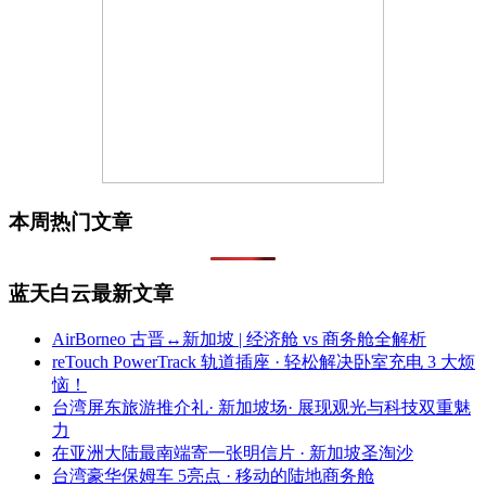
本周热门文章
蓝天白云最新文章
AirBorneo 古晋↔新加坡 | 经济舱 vs 商务舱全解析
reTouch PowerTrack 轨道插座 · 轻松解决卧室充电 3 大烦
恼！
台湾屏东旅游推介礼· 新加坡场· 展现观光与科技双重魅
力
在亚洲大陆最南端寄一张明信片 · 新加坡圣淘沙
台湾豪华保姆车 5亮点 · 移动的陆地商务舱