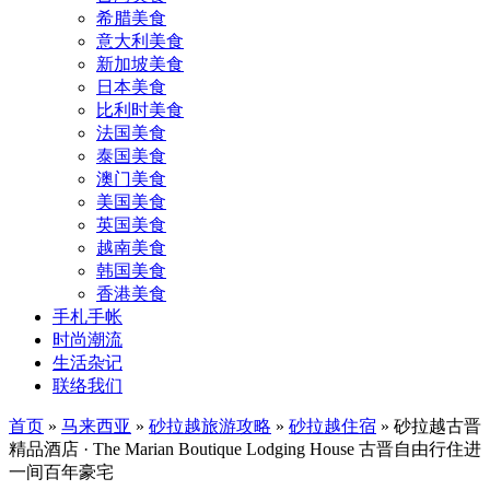
希腊美食
意大利美食
新加坡美食
日本美食
比利时美食
法国美食
泰国美食
澳门美食
美国美食
英国美食
越南美食
韩国美食
香港美食
手札手帐
时尚潮流
生活杂记
联络我们
首页
»
马来西亚
»
砂拉越旅游攻略
»
砂拉越住宿
»
砂拉越古晋
精品酒店 · The Marian Boutique Lodging House 古晋自由行住进
一间百年豪宅