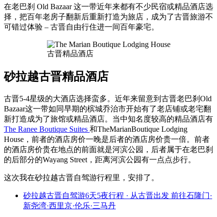
在老巴刹 Old Bazaar 这一带近年来都有不少民宿或精品酒店选
择，把百年老房子翻新后重新打造为旅店，成为了古晋旅游不
可错过体验 – 古晋自由行住进一间百年豪宅。
古晋精品酒店
砂拉越古晋精品酒店
古晋5-4星级的大酒店选择蛮多。近年来留意到古晋老巴刹Old
Bazaar这一带如同早期的槟城乔治市开始有了老店铺或老宅翻
新打造成为了旅馆或精品酒店。当中知名度较高的精品酒店有
The Ranee Boutique Suites
和TheMarianBoutique Lodging
House，前者的酒店房价一晚是后者的酒店房价贵一倍。前者
的酒店房价贵在地点的前面就是河滨公园，后者属于在老巴刹
的后部分的Wayang Street，距离河滨公园有一点点步行。
这次我在砂拉越古晋自驾游行程里，安排了。
砂拉越古晋自驾游6天5夜行程 · 从古晋出发 前往石隆门·
新尧湾·西里京·伦乐·三马丹