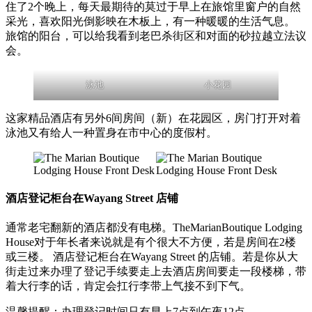
住了2个晚上，每天最期待的莫过于早上在旅馆里窗户的自然
采光，喜欢阳光倒影映在木板上，有一种暖暖的生活气息。
旅馆的阳台，可以给我看到老巴杀街区和对面的砂拉越立法议
会。
泳池
小花园
这家精品酒店有另外6间房间（新）在花园区，房门打开对着
泳池又有给人一种置身在市中心的度假村。
酒店登记柜台在Wayang Street 店铺
通常老宅翻新的酒店都没有电梯。TheMarianBoutique Lodging
House对于年长者来说就是有个很大不方便，若是房间在2楼
或三楼。 酒店登记柜台在Wayang Street 的店铺。若是你从大
街走过来办理了登记手续要走上去酒店房间要走一段楼梯，带
着大行李的话，肯定会扛行李带上气接不到下气。
温馨提醒：办理登记时间只有早上7点到午夜12点