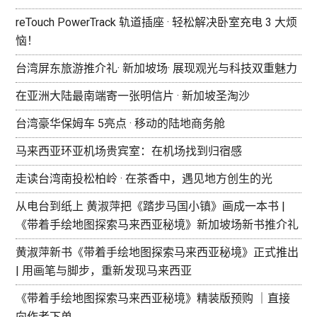
reTouch PowerTrack 轨道插座 · 轻松解决卧室充电 3 大烦
恼！
台湾屏东旅游推介礼· 新加坡场· 展现观光与科技双重魅力
在亚洲大陆最南端寄一张明信片 · 新加坡圣淘沙
台湾豪华保姆车 5亮点 · 移动的陆地商务舱
马来西亚环亚机场贵宾室：在机场找到归宿感
走读台湾南投松柏岭 · 在茶香中，遇见地方创生的光
从电台到纸上 黄淑萍把《踏步马国小镇》画成一本书 |
《带着手绘地图探索马来西亚秘境》新加坡场新书推介礼
黄淑萍新书《带着手绘地图探索马来西亚秘境》正式推出
| 用画笔与脚步，重新发现马来西亚
《带着手绘地图探索马来西亚秘境》精装版预购 ｜直接
向作者下单