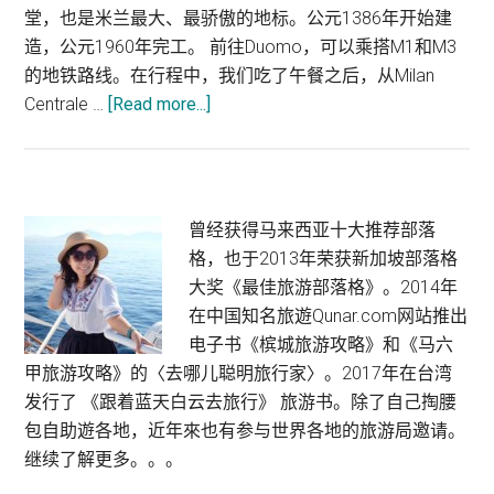
堂，也是米兰最大、最骄傲的地标。公元1386年开始建
造，公元1960年完工。 前往Duomo，可以乘搭M1和M3
的地铁路线。在行程中，我们吃了午餐之后，从Milan
about
Centrale …
[Read more...]
意
大
利
米
Primary
曾经获得马来西亚十大推荐部落
兰
格，也于2013年荣获新加坡部落格
Sidebar
旅
大奖《最佳旅游部落格》。2014年
游
在中国知名旅遊Qunar.com网站推出
|
电子书《槟城旅游攻略》和《马六
Duomo
甲旅游攻略》的〈去哪儿聪明旅行家〉。2017年在台湾
米
发行了 《跟着蓝天白云去旅行》 旅游书。除了自己掏腰
兰
包自助遊各地，近年來也有参与世界各地的旅游局邀请。
大
继续了解更多。。。
教