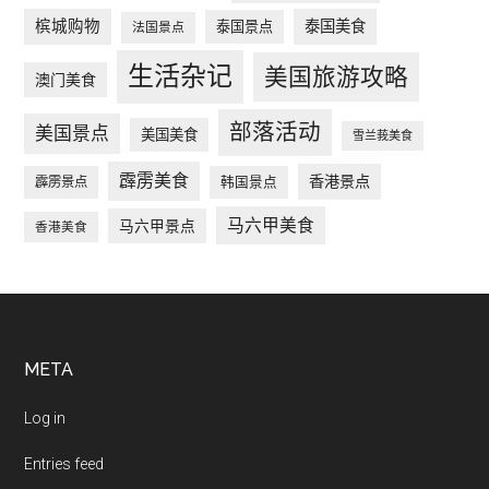
槟城购物
泰国美食
泰国景点
法国景点
生活杂记
美国旅游攻略
澳门美食
部落活动
美国景点
美国美食
雪兰莪美食
霹雳美食
香港景点
韩国景点
霹雳景点
马六甲美食
马六甲景点
香港美食
Footer
META
Log in
Entries feed