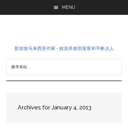
Skip
Skip
Skip
MENU
to
to
to
main
primary
footer
content
sidebar
新加坡马来西亚作家 • 旅游美食部落客和手帐达人
搜
寻
本
站
...
Archives for January 4, 2013