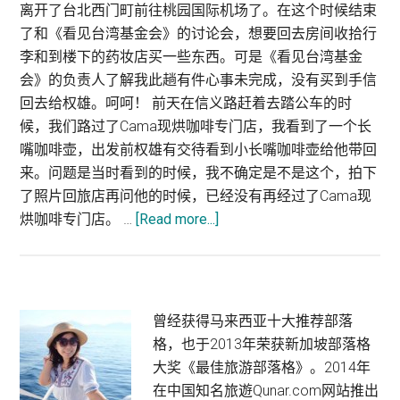
离开了台北西门町前往桃园国际机场了。在这个时候结束
了和《看见台湾基金会》的讨论会，想要回去房间收拾行
李和到楼下的药妆店买一些东西。可是《看见台湾基金
会》的负责人了解我此趟有件心事未完成，没有买到手信
回去给权雄。呵呵！ 前天在信义路赶着去踏公车的时
候，我们路过了Cama现烘咖啡专门店，我看到了一个长
嘴咖啡壶，出发前权雄有交待看到小长嘴咖啡壶给他带回
来。问题是当时看到的时候，我不确定是不是这个，拍下
了照片回旅店再问他的时候，已经没有再经过了Cama现
烘咖啡专门店。 …
[Read more...]
about
台
湾
台
北
Primary
曾经获得马来西亚十大推荐部落
购
格，也于2013年荣获新加坡部落格
Sidebar
物
大奖《最佳旅游部落格》。2014年
篇
在中国知名旅遊Qunar.com网站推出