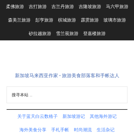
Skip
Skip
Skip
Skip
柔佛旅游
吉打旅游
吉兰丹旅游
吉隆坡旅游
马六甲旅游
to
to
to
to
main
secondary
primary
footer
森美兰旅游
彭亨旅游
槟城旅游
霹雳旅游
玻璃市旅游
content
menu
sidebar
砂拉越旅游
雪兰莪旅游
登嘉楼旅游
新加坡马来西亚作家 • 旅游美食部落客和手帐达人
搜
寻
本
站
关于蓝天白云数格子
新加坡游记
其他海外游记
...
海外美食分享
手札手帐
时尚潮流
生活杂记