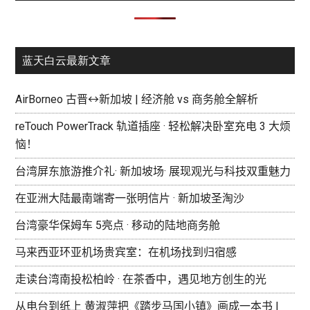
蓝天白云最新文章
AirBorneo 古晋↔新加坡 | 经济舱 vs 商务舱全解析
reTouch PowerTrack 轨道插座 · 轻松解决卧室充电 3 大烦
恼！
台湾屏东旅游推介礼· 新加坡场· 展现观光与科技双重魅力
在亚洲大陆最南端寄一张明信片 · 新加坡圣淘沙
台湾豪华保姆车 5亮点 · 移动的陆地商务舱
马来西亚环亚机场贵宾室：在机场找到归宿感
走读台湾南投松柏岭 · 在茶香中，遇见地方创生的光
从电台到纸上 黄淑萍把《踏步马国小镇》画成一本书 |