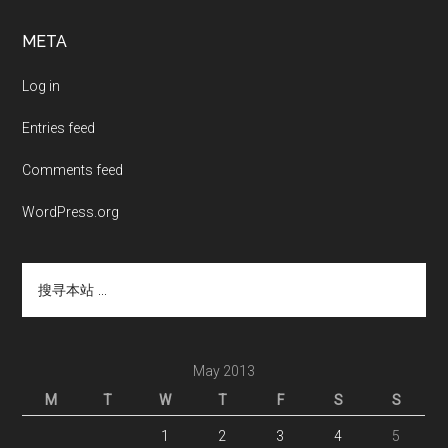
Footer
META
Log in
Entries feed
Comments feed
WordPress.org
搜
寻
本
站
...
May 2013
M
T
W
T
F
S
S
1
2
3
4
5