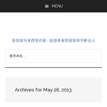
Skip
Skip
Skip
MENU
to
to
to
main
primary
footer
content
sidebar
新加坡马来西亚作家 • 旅游美食部落客和手帐达人
搜
寻
本
站
...
Archives for May 26, 2013