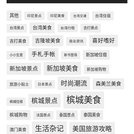
其他
台湾住宿
印尼景点
印尼美食
台湾交通
台湾美食
台湾景点
台湾行程
吉打景点
喜好嗜好
吉隆坡美食
吉打美食
商业资讯
手札手帐
新加坡住宿
小小生意
新书登场
新加坡美食
新加坡景点
新加坡购物
时尚潮流
森美兰美食
旅游小贴士
日本景点
槟城美食
槟城景点
槟城住宿
槟城购物
泰国美食
泰国景点
法国景点
生活杂记
美国旅游攻略
澳门美食