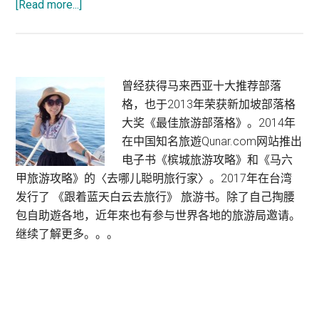
about
[Read more...]
吉
打
旅
游
Primary
曾经获得马来西亚十大推荐部落
:
格，也于2013年荣获新加坡部落格
Sidebar
亚
大奖《最佳旅游部落格》。2014年
罗
在中国知名旅遊Qunar.com网站推出
士
电子书《槟城旅游攻略》和《马六
打
甲旅游攻略》的〈去哪儿聪明旅行家〉。2017年在台湾
市
发行了 《跟着蓝天白云去旅行》 旅游书。除了自己掏腰
区
包自助遊各地，近年來也有参与世界各地的旅游局邀请。
继续了解更多。。。