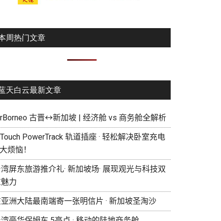
本周热门文章
蓝天白云最新文章
irBorneo 古晋↔新加坡 | 经济舱 vs 商务舱全解析
eTouch PowerTrack 轨道插座 · 轻松解决卧室充电
 大烦恼！
湾屏东旅游推介礼· 新加坡场· 展现观光与科技双
重魅力
在亚洲大陆最南端寄一张明信片 · 新加坡圣淘沙
湾豪华保姆车 5亮点 · 移动的陆地商务舱