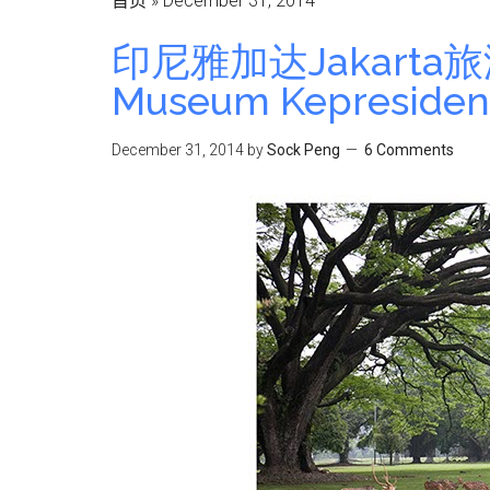
首页
»
December 31, 2014
印尼雅加达Jakarta旅游：
Museum Kepresidena
December 31, 2014
by
Sock Peng
6 Comments