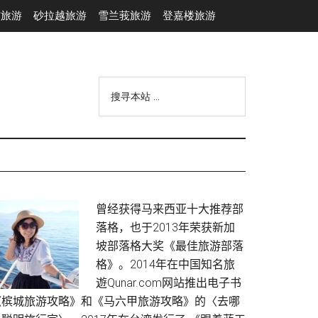
市旅游
砂拉越旅游
雪兰莪旅游
登嘉楼旅游
搜
寻
本
站
...
Primary
曾经获得马来西亚十大推荐部
落格，也于2013年荣获新加
Sidebar
坡部落格大奖《最佳旅游部落
格》。2014年在中国知名旅
遊Qunar.com网站推出电子书
《槟城旅游攻略》和《马六甲旅游攻略》的〈去哪