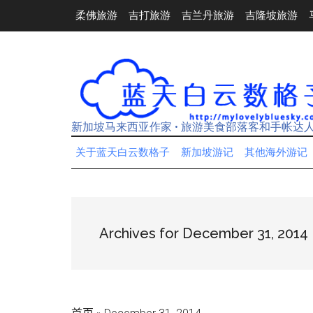
Skip
Skip
Skip
Skip
柔佛旅游
吉打旅游
吉兰丹旅游
吉隆坡旅游
to
to
to
to
main
secondary
primary
footer
content
menu
sidebar
新加坡马来西亚作家 • 旅游美食部落客和手帐达
关于蓝天白云数格子
新加坡游记
其他海外游记
Archives for December 31, 2014