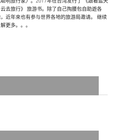
儿聪明旅行家〉。2017年在台湾发行了 《跟着蓝天
白云去旅行》 旅游书。除了自己掏腰包自助遊各
地，近年來也有参与世界各地的旅游局邀请。
继续
了解更多。。。