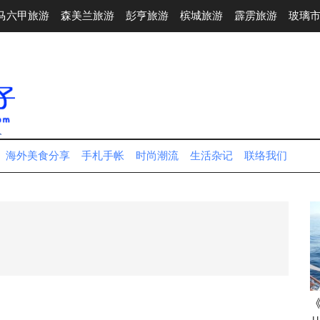
马六甲旅游
森美兰旅游
彭亨旅游
槟城旅游
霹雳旅游
玻璃
人
海外美食分享
手札手帐
时尚潮流
生活杂记
联络我们