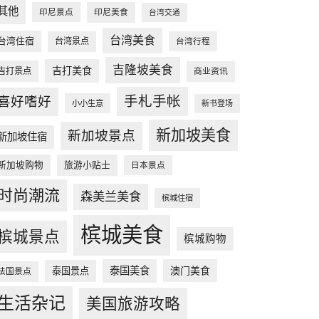
其他
印尼景点
印尼美食
台湾交通
台湾美食
台湾住宿
台湾景点
台湾行程
吉隆坡美食
吉打美食
吉打景点
商业资讯
手札手帐
喜好嗜好
小小生意
新书登场
新加坡美食
新加坡景点
新加坡住宿
新加坡购物
旅游小贴士
日本景点
时尚潮流
森美兰美食
槟城住宿
槟城美食
槟城景点
槟城购物
泰国美食
澳门美食
泰国景点
法国景点
生活杂记
美国旅游攻略