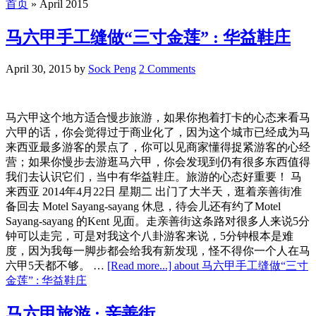
首页
»
April 2015
马六甲手工缝做“三寸金莲” : 华益鞋庄
April 30, 2015
by
Sock Peng
2 Comments
马六甲这个地方适合慢步旅游，如果你抱着打卡的心态来看马
六甲的话，你会觉得过于商业化了，因为这个城市已经成为马
来西亚最多游客的景点了，你可以见商家懂得捉紧游客的心经
营；如果你慢步去游逛马六甲，你会发现到仍有很多东西值得
我们去认识它们，当中有华益鞋庄。旅游的心态好重要！ 马
来西亚 2014年4月22日 星期二 出门了大半天，逛着亲善街准
备回去 Motel Sayang-sayang 休息，待会儿还有约了Motel
Sayang-sayang 的Kent 见面。走亲善街这条路对很多人来说5分
钟可以走完，可是对我这个八卦游客来说，5分钟根本是难
度，因为我每一脚步都会给我有新发现，怪不得你一个人在马
六甲5天都不够。 …
[Read more...]
about 马六甲手工缝做“三寸
金莲” : 华益鞋庄
马六甲旅游 : 亲善街