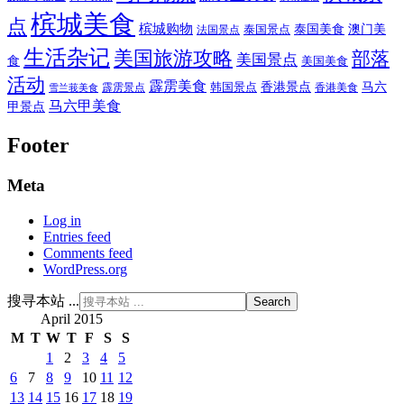
槟城美食
点
槟城购物
泰国美食
澳门美
泰国景点
法国景点
生活杂记
美国旅游攻略
部落
美国景点
食
美国美食
活动
霹雳美食
香港景点
马六
霹雳景点
韩国景点
雪兰莪美食
香港美食
马六甲美食
甲景点
Footer
Meta
Log in
Entries feed
Comments feed
WordPress.org
搜寻本站 ...
April 2015
M
T
W
T
F
S
S
1
2
3
4
5
6
7
8
9
10
11
12
13
14
15
16
17
18
19