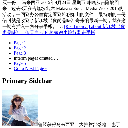
买一份。 马来西亚 2015年4月24日 星期五 昨晚从吉隆坡回
来，过去3天在吉隆坡出席 Malaysia Social Media Week 2015的
活动，一回到办公室肯定看到堆积如山的文件，最特别的一份
信封就是收到了新加坡《食尚品味》寄来的最新一期，我在这
一期有插入一角分享手帐。 …
[Read more...]
about 新加坡《食
尚品味》：蓝天白云下-将短途小旅行装进手帐
Page
1
Page
2
Page
3
Interim pages omitted
…
Page
5
Go to
Next Page »
Primary Sidebar
曾经获得马来西亚十大推荐部落格，也于