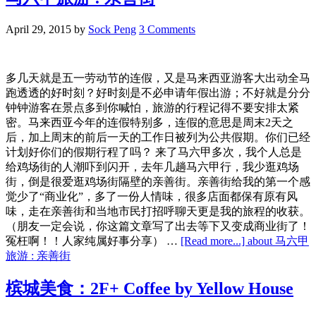
April 29, 2015
by
Sock Peng
3 Comments
多几天就是五一劳动节的连假，又是马来西亚游客大出动全马
跑透透的好时刻？好时刻是不必申请年假出游；不好就是分分
钟钟游客在景点多到你喊怕，旅游的行程记得不要安排太紧
密。马来西亚今年的连假特别多，连假的意思是周末2天之
后，加上周末的前后一天的工作日被列为公共假期。你们已经
计划好你们的假期行程了吗？ 来了马六甲多次，我个人总是
给鸡场街的人潮吓到闪开，去年几趟马六甲行，我少逛鸡场
街，倒是很爱逛鸡场街隔壁的亲善街。亲善街给我的第一个感
觉少了“商业化”，多了一份人情味，很多店面都保有原有风
味，走在亲善街和当地市民打招呼聊天更是我的旅程的收获。
（朋友一定会说，你这篇文章写了出去等下又变成商业街了！
冤枉啊！！人家纯属好事分享） …
[Read more...]
about 马六甲
旅游 : 亲善街
槟城美食：2F+ Coffee by Yellow House