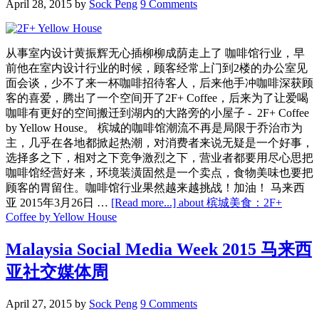
April 28, 2015
by
Sock Peng
9 Comments
从事室内设计黄振辉无心插柳柳成荫走上了 咖啡馆行业，早
前他在室内设计行业的时候，顾客经常上门到2楼的办公室见
面会谈，少不了来一杯咖啡招待客人，后来他手冲咖啡深获顾
客的喜爱，腾出了一个空间开了2F+ Coffee，后来为了让爱喝
咖啡有更好的空间搬迁到湖内的大路旁的小屋子 - 2F+ Coffee
by Yellow House。 槟城的咖啡馆潮流不再是局限于乔治市为
主，几乎在各地都掀起热潮，对消费者来说无疑是一个好事，
选择多之下，相对之下竞争激烈之下，营业者都要用尽心思把
咖啡馆经营好来，环境装潢固然是一个卖点，食物美味也要把
顾客的胃留住。咖啡馆行业果然越来越挑战！加油！ 马来西
亚 2015年3月26日 …
[Read more...]
about 槟城美食：2F+
Coffee by Yellow House
Malaysia Social Media Week 2015 马来西
亚社交媒体周
April 27, 2015
by
Sock Peng
9 Comments