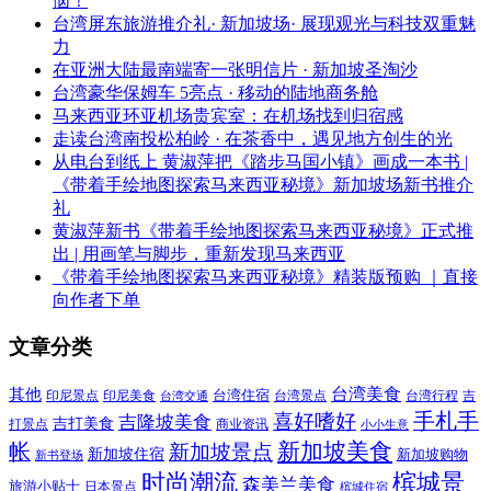
恼！
台湾屏东旅游推介礼· 新加坡场· 展现观光与科技双重魅
力
在亚洲大陆最南端寄一张明信片 · 新加坡圣淘沙
台湾豪华保姆车 5亮点 · 移动的陆地商务舱
马来西亚环亚机场贵宾室：在机场找到归宿感
走读台湾南投松柏岭 · 在茶香中，遇见地方创生的光
从电台到纸上 黄淑萍把《踏步马国小镇》画成一本书 |
《带着手绘地图探索马来西亚秘境》新加坡场新书推介
礼
黄淑萍新书《带着手绘地图探索马来西亚秘境》正式推
出 | 用画笔与脚步，重新发现马来西亚
《带着手绘地图探索马来西亚秘境》精装版预购 ｜直接
向作者下单
文章分类
其他
台湾美食
印尼美食
台湾住宿
台湾景点
吉
印尼景点
台湾行程
台湾交通
喜好嗜好
手札手
吉隆坡美食
吉打美食
打景点
商业资讯
小小生意
新加坡美食
帐
新加坡景点
新加坡住宿
新加坡购物
新书登场
时尚潮流
槟城景
森美兰美食
旅游小贴士
日本景点
槟城住宿