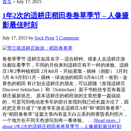
首页
»
July 17, 2015
1年2次的适耕庄稻田卷卷草季节 – 人像摄
影最佳时刻
July 17, 2015
by
Sock Peng
5 Comments
卷卷草季节 适耕庄如其名字－适合耕种。很多人去适耕庄游
玩都在看季节，不同的月份来到适耕庄有不一样的体验。适耕
庄1年2季种植稻田 2月&8月－开始灌溉－插秧（倒影） 3月到
5月 & 9月到11月－插秧－绿油油的稻田 6月&12月－收割－金
黄色的稻田 有计划去适耕庄的朋友，可以跟随《发现适耕庄
Discover Sekinchan 》和《Sekinchan》面子书粉丝专页有着适
耕庄最新状态。 原本适耕庄的稻田游的文章想要一篇搞掂
的，可是写到电动老爷车的部分发现到我已经长篇大论了，因
此把文章分成了“坐老爷车游走适耕庄A村”和“稻田卷卷草”，
在“稻田卷卷草”这篇文章内有蓝天白云系列和黄昏系列照片，
一个地方在不同天色游玩别有一番体验。 …
[Read more...]
about 1年2次的适耕庄稻田卷卷草季节 – 人像摄影最佳时刻