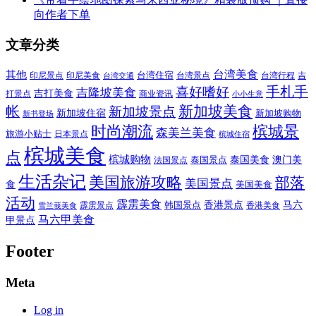
向作者下单
文章分类
其他
台湾美食
印尼美食
台湾住宿
台湾景点
吉
印尼景点
台湾行程
台湾交通
喜好嗜好
手札手
吉隆坡美食
吉打美食
打景点
商业资讯
小小生意
新加坡美食
帐
新加坡景点
新加坡住宿
新加坡购物
新书登场
时尚潮流
槟城景
森美兰美食
旅游小贴士
日本景点
槟城住宿
槟城美食
点
槟城购物
泰国美食
澳门美
泰国景点
法国景点
生活杂记
美国旅游攻略
部落
美国景点
食
美国美食
活动
霹雳美食
香港景点
马六
霹雳景点
韩国景点
雪兰莪美食
香港美食
马六甲美食
甲景点
Footer
Meta
Log in