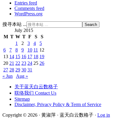
Entries feed
Comments feed
WordPress.org
搜寻本站 ...
July 2015
M
T
W
T
F
S
S
1
2
3
4
5
6
7
8
9
10
11
12
13
14
15
16
17
18
19
20
21
22
23
24
25
26
27
28
29
30
31
« Jun
Aug »
关于蓝天白云数格子
联络我们 Contact Us
Sitemap
Disclaimer, Privacy Policy & Term of Service
Copyright © 2026 · 黄淑萍 · 蓝天白云数格子 ·
Log in