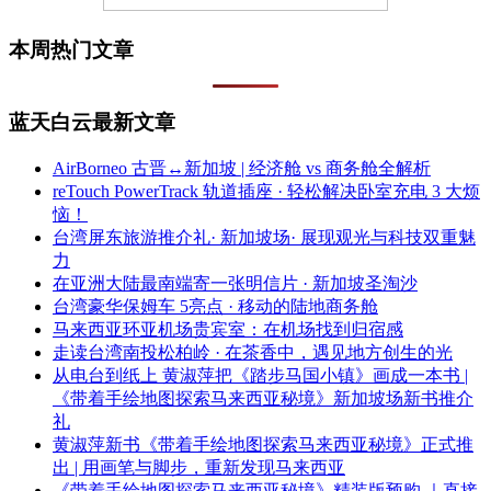
本周热门文章
蓝天白云最新文章
AirBorneo 古晋↔新加坡 | 经济舱 vs 商务舱全解析
reTouch PowerTrack 轨道插座 · 轻松解决卧室充电 3 大烦
恼！
台湾屏东旅游推介礼· 新加坡场· 展现观光与科技双重魅
力
在亚洲大陆最南端寄一张明信片 · 新加坡圣淘沙
台湾豪华保姆车 5亮点 · 移动的陆地商务舱
马来西亚环亚机场贵宾室：在机场找到归宿感
走读台湾南投松柏岭 · 在茶香中，遇见地方创生的光
从电台到纸上 黄淑萍把《踏步马国小镇》画成一本书 |
《带着手绘地图探索马来西亚秘境》新加坡场新书推介
礼
黄淑萍新书《带着手绘地图探索马来西亚秘境》正式推
出 | 用画笔与脚步，重新发现马来西亚
《带着手绘地图探索马来西亚秘境》精装版预购 ｜直接