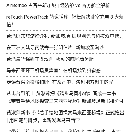
AirBorneo 古晋↔新加坡 | 经济舱 vs 商务舱全解析
reTouch PowerTrack 轨道插座 · 轻松解决卧室充电 3 大烦
恼！
台湾屏东旅游推介礼· 新加坡场· 展现观光与科技双重魅力
在亚洲大陆最南端寄一张明信片 · 新加坡圣淘沙
台湾豪华保姆车 5亮点 · 移动的陆地商务舱
马来西亚环亚机场贵宾室：在机场找到归宿感
走读台湾南投松柏岭 · 在茶香中，遇见地方创生的光
从电台到纸上 黄淑萍把《踏步马国小镇》画成一本书 |
《带着手绘地图探索马来西亚秘境》新加坡场新书推介礼
黄淑萍新书《带着手绘地图探索马来西亚秘境》正式推出
| 用画笔与脚步，重新发现马来西亚
《带着手绘地图探索马来西亚秘境》精装版预购 ｜直接