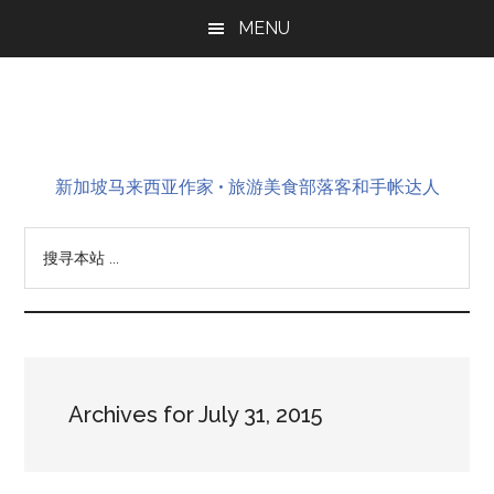
Skip
Skip
Skip
MENU
to
to
to
main
primary
footer
content
sidebar
新加坡马来西亚作家 • 旅游美食部落客和手帐达人
搜
寻
本
站
...
Archives for July 31, 2015