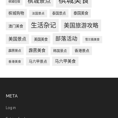
槟城美食
槟城景点
槟城住宿
槟城购物
泰国美食
泰国景点
法国景点
生活杂记
美国旅游攻略
澳门美食
部落活动
美国景点
美国美食
雪兰莪美食
霹雳美食
香港景点
韩国景点
霹雳景点
马六甲美食
马六甲景点
香港美食
Footer
META
Log in