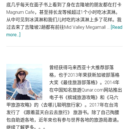
底几乎每天在面子书上看到了身在吉隆坡的朋友都在打卡
Magnum Cafe，甚至排长龙等候超过1个小时吃冰淇淋。
从中可见到冰淇淋和我们儿时吃的冰淇淋上多了花样。我
过去来了吉隆坡2趟都有前往Mid Valley Megamall …
[Read
about
more...]
Mid
Valley
Megamall:
Magnum
Primary
曾经获得马来西亚十大推荐部落
Kuala
格，也于2013年荣获新加坡部落格
Sidebar
Lumpur
大奖《最佳旅游部落格》。2014年
在中国知名旅遊Qunar.com网站推出
电子书《槟城旅游攻略》和《马六
甲旅游攻略》的〈去哪儿聪明旅行家〉。2017年在台湾
发行了 《跟着蓝天白云去旅行》 旅游书。除了自己掏腰
包自助遊各地，近年來也有参与世界各地的旅游局邀请。
继续了解更多。。。