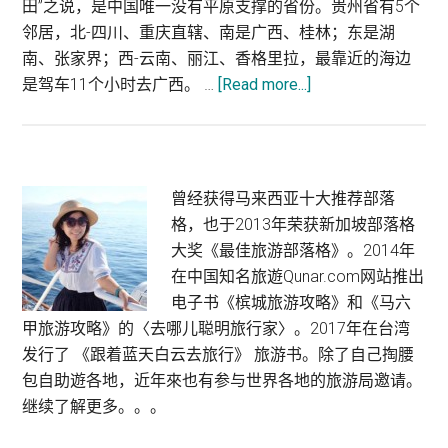
田”之说，是中国唯一没有平原支撑的省份。贵州省有5个
邻居，北-四川、重庆直辖、南是广西、桂林；东是湖
南、张家界；西-云南、丽江、香格里拉，最靠近的海边
about
是驾车11个小时去广西。 …
[Read more...]
中
国
贵
州
Primary
曾经获得马来西亚十大推荐部落
4
格，也于2013年荣获新加坡部落格
Sidebar
天
大奖《最佳旅游部落格》。2014年
3
在中国知名旅遊Qunar.com网站推出
夜
电子书《槟城旅游攻略》和《马六
游
甲旅游攻略》的〈去哪儿聪明旅行家〉。2017年在台湾
行
发行了 《跟着蓝天白云去旅行》 旅游书。除了自己掏腰
程
包自助遊各地，近年來也有参与世界各地的旅游局邀请。
篇
继续了解更多。。。