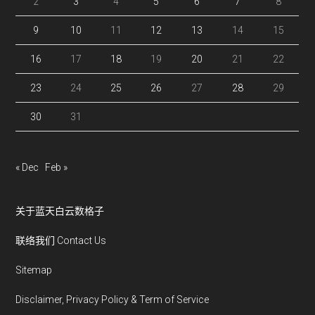
2
3
4
5
6
7
8
9
10
11
12
13
14
15
16
17
18
19
20
21
22
23
24
25
26
27
28
29
30
31
« Dec
Feb »
关于蓝天白云数格子
联络我们 Contact Us
Sitemap
Disclaimer, Privacy Policy & Term of Service