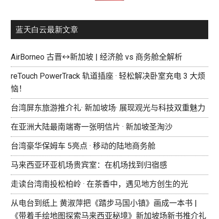
蓝天白云最新文章
AirBorneo 古晋↔新加坡 | 经济舱 vs 商务舱全解析
reTouch PowerTrack 轨道插座 · 轻松解决卧室充电 3 大烦
恼！
台湾屏东旅游推介礼· 新加坡场· 展现观光与科技双重魅力
在亚洲大陆最南端寄一张明信片 · 新加坡圣淘沙
台湾豪华保姆车 5亮点 · 移动的陆地商务舱
马来西亚环亚机场贵宾室：在机场找到归宿感
走读台湾南投松柏岭 · 在茶香中，遇见地方创生的光
从电台到纸上 黄淑萍把《踏步马国小镇》画成一本书 |
《带着手绘地图探索马来西亚秘境》新加坡场新书推介礼