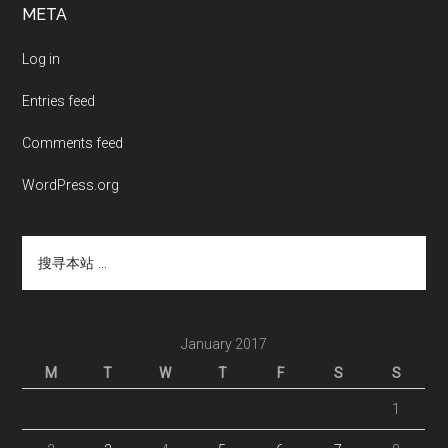
Footer
META
Log in
Entries feed
Comments feed
WordPress.org
搜
寻
本
站
...
January 2017
M
T
W
T
F
S
S
1