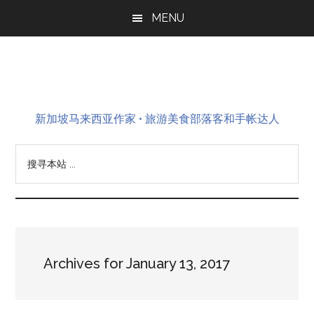
Skip
Skip
Skip
MENU
to
to
to
main
primary
footer
content
sidebar
新加坡马来西亚作家 • 旅游美食部落客和手帐达人
搜
寻
本
站
...
Archives for January 13, 2017