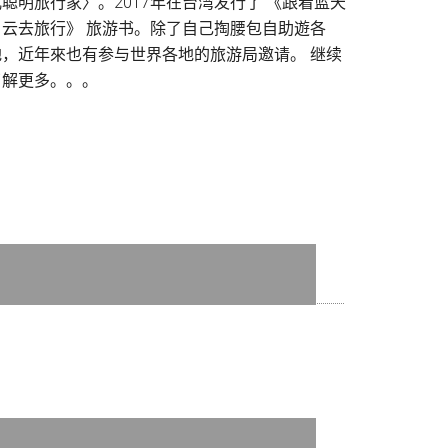
儿聪明旅行家〉。2017年在台湾发行了 《跟着蓝天
白云去旅行》 旅游书。除了自己掏腰包自助遊各
地，近年來也有参与世界各地的旅游局邀请。
继续
了解更多。。。