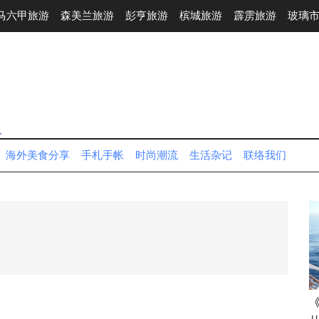
马六甲旅游
森美兰旅游
彭亨旅游
槟城旅游
霹雳旅游
玻璃
人
海外美食分享
手札手帐
时尚潮流
生活杂记
联络我们