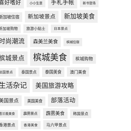
手札手帐
喜好嗜好
小小生意
新书登场
新加坡美食
新加坡景点
新加坡住宿
新加坡购物
旅游小贴士
日本景点
时尚潮流
森美兰美食
槟城住宿
槟城美食
槟城景点
槟城购物
泰国美食
澳门美食
泰国景点
法国景点
生活杂记
美国旅游攻略
部落活动
美国景点
美国美食
霹雳美食
韩国景点
霹雳景点
雪兰莪美食
香港景点
马六甲景点
香港美食