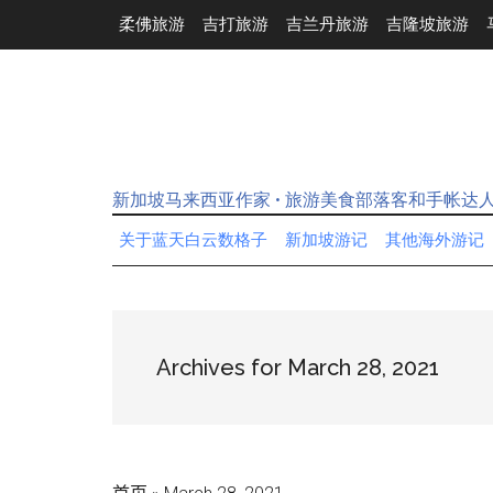
Skip
Skip
Skip
Skip
柔佛旅游
吉打旅游
吉兰丹旅游
吉隆坡旅游
to
to
to
to
main
secondary
primary
footer
content
menu
sidebar
新加坡马来西亚作家 • 旅游美食部落客和手帐达
关于蓝天白云数格子
新加坡游记
其他海外游记
Archives for March 28, 2021