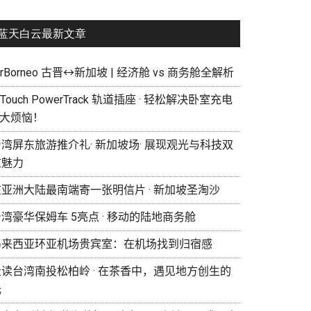
蓝天白云最新文章
irBorneo 古晋↔新加坡 | 经济舱 vs 商务舱全解析
eTouch PowerTrack 轨道插座 · 轻松解决卧室充电
 大烦恼！
湾屏东旅游推介礼· 新加坡场· 展现观光与科技双
重魅力
在亚洲大陆最南端寄一张明信片 · 新加坡圣淘沙
湾豪华保姆车 5亮点 · 移动的陆地商务舱
马来西亚环亚机场贵宾室：在机场找到归宿感
走读台湾南投松柏岭 · 在茶香中，遇见地方创生的
光