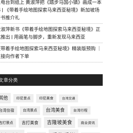
从电台到纸上 黄淑萍把《踏步马国小镇》画成一本
书 | 《带着手绘地图探索马来西亚秘境》新加坡场
新书推介礼
黄淑萍新书《带着手绘地图探索马来西亚秘境》正
式推出 | 用画笔与脚步，重新发现马来西亚
《带着手绘地图探索马来西亚秘境》精装版预购 ｜
直接向作者下单
文章分类
其他
印尼景点
印尼美食
台湾交通
台湾美食
台湾住宿
台湾景点
台湾行程
吉隆坡美食
吉打美食
吉打景点
商业资讯