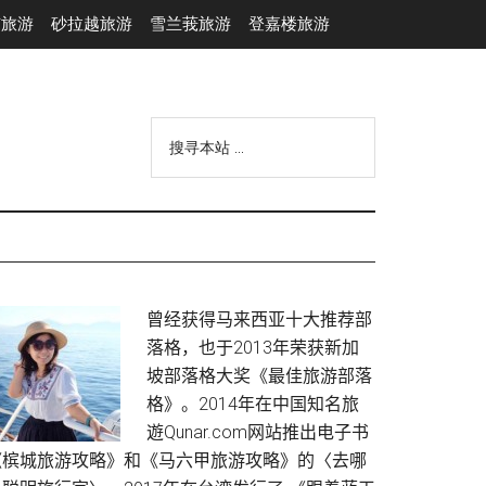
市旅游
砂拉越旅游
雪兰莪旅游
登嘉楼旅游
搜
寻
本
站
...
Primary
曾经获得马来西亚十大推荐部
落格，也于2013年荣获新加
Sidebar
坡部落格大奖《最佳旅游部落
格》。2014年在中国知名旅
遊Qunar.com网站推出电子书
《槟城旅游攻略》和《马六甲旅游攻略》的〈去哪