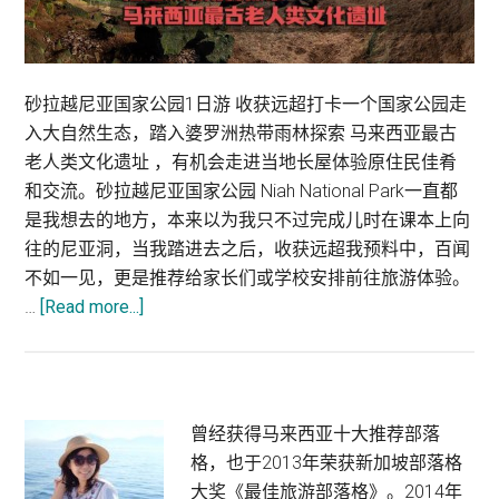
砂拉越尼亚国家公园1日游 收获远超打卡一个国家公园走
入大自然生态，踏入婆罗洲热带雨林探索 马来西亚最古
老人类文化遗址 ，有机会走进当地长屋体验原住民佳肴
和交流。砂拉越尼亚国家公园 Niah National Park一直都
是我想去的地方，本来以为我只不过完成儿时在课本上向
往的尼亚洞，当我踏进去之后，收获远超我预料中，百闻
不如一见，更是推荐给家长们或学校安排前往旅游体验。
about
…
[Read more...]
砂
拉
越
尼
Primary
曾经获得马来西亚十大推荐部落
亚
格，也于2013年荣获新加坡部落格
Sidebar
国
大奖《最佳旅游部落格》。2014年