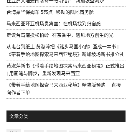
在亚洲大陆最南端寄一张明信片 · 新加坡圣淘沙
台湾豪华保姆车 5亮点 · 移动的陆地商务舱
马来西亚环亚机场贵宾室：在机场找到归宿感
走读台湾南投松柏岭 · 在茶香中，遇见地方创生的光
从电台到纸上 黄淑萍把《踏步马国小镇》画成一本书 |
《带着手绘地图探索马来西亚秘境》新加坡场新书推介礼
黄淑萍新书《带着手绘地图探索马来西亚秘境》正式推出
| 用画笔与脚步，重新发现马来西亚
《带着手绘地图探索马来西亚秘境》精装版预购 ｜直接
向作者下单
文章分类