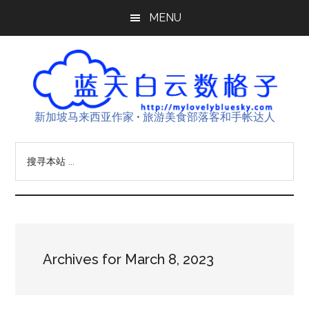
Skip
Skip
Skip
MENU
to
to
to
main
primary
footer
content
sidebar
新加坡马来西亚作家 • 旅游美食部落客和手帐达人
搜
寻
本
站
...
Archives for March 8, 2023