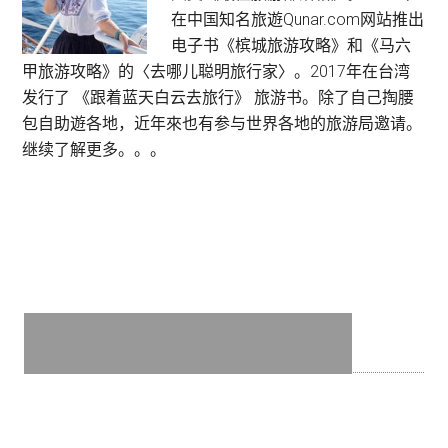
家
在中国知名旅遊Qunar.com网站推出
公
电子书《槟城旅游攻略》和《马六
园
甲旅游攻略》的〈去哪儿聪明旅行家〉。2017年在台湾
1
发行了 《跟着蓝天白云去旅行》 旅游书。除了自己掏腰
日
包自助遊各地，近年來也有参与世界各地的旅游局邀请。
游
继续了解更多。。。
·
探
索
马
来
西
亚
最
古
老
人