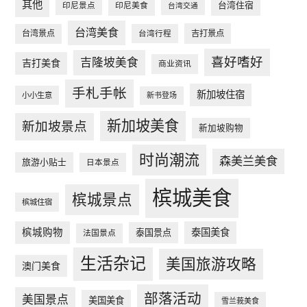
其他
台湾住宿
印尼景点
印尼美食
台湾交通
台湾美食
台湾景点
台湾行程
吉打景点
喜好嗜好
吉隆坡美食
吉打美食
商业资讯
手札手帐
新加坡住宿
小小生意
新书登场
新加坡美食
新加坡景点
新加坡购物
时尚潮流
森美兰美食
旅游小贴士
日本景点
槟城美食
槟城景点
槟城住宿
槟城购物
泰国美食
泰国景点
法国景点
生活杂记
美国旅游攻略
澳门美食
部落活动
美国景点
美国美食
雪兰莪美食