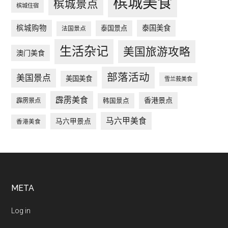
槟城美食
槟城景点
槟城住宿
槟城购物
泰国美食
泰国景点
法国景点
生活杂记
美国旅游攻略
澳门美食
部落活动
美国景点
美国美食
雪兰莪美食
霹雳美食
香港景点
韩国景点
霹雳景点
马六甲美食
马六甲景点
香港美食
Footer
META
Log in