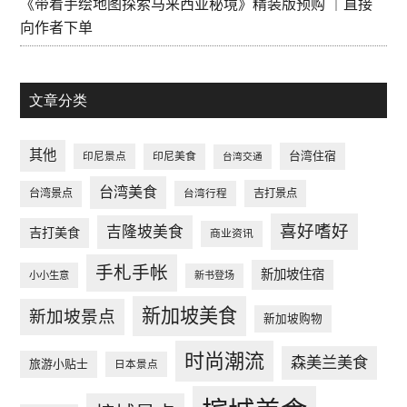
《带着手绘地图探索马来西亚秘境》精装版预购 ｜直接
向作者下单
文章分类
其他
台湾住宿
印尼景点
印尼美食
台湾交通
台湾美食
台湾景点
台湾行程
吉打景点
喜好嗜好
吉隆坡美食
吉打美食
商业资讯
手札手帐
新加坡住宿
小小生意
新书登场
新加坡美食
新加坡景点
新加坡购物
时尚潮流
森美兰美食
旅游小贴士
日本景点