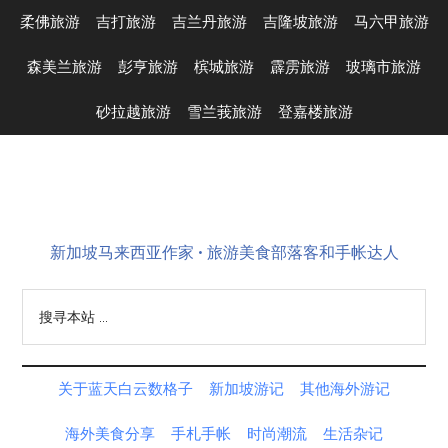
Skip
Skip
Skip
Skip
柔佛旅游
吉打旅游
吉兰丹旅游
吉隆坡旅游
马六甲旅游
to
to
to
to
main
secondary
primary
footer
森美兰旅游
彭亨旅游
槟城旅游
霹雳旅游
玻璃市旅游
content
menu
sidebar
砂拉越旅游
雪兰莪旅游
登嘉楼旅游
新加坡马来西亚作家 • 旅游美食部落客和手帐达人
搜
寻
本
站
关于蓝天白云数格子
新加坡游记
其他海外游记
...
海外美食分享
手札手帐
时尚潮流
生活杂记