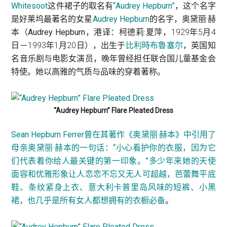
Whitesoot
这件裙子的取名有
“Audrey Hepburn”
，这个名字
是好莱坞最著名的女星
Audrey Hepburn
的名字，
奥黛丽·赫
本
（
Audrey Hepburn
，港译：
柯德莉·夏萍
，1929年5月4
日－1993年1月20日），出生于
比利時
布魯塞尔
，英国知
名音乐剧与电影女演员，晚年曾经担任联合国儿童基金会
特使。她以高雅的气质与品味的穿着著称。
“Audrey Hepburn” Flare Pleated Dress
Sean Hepburn Ferrer曾在其著作《奥黛丽·赫本》中引用了
母亲奥黛丽·赫本的一句话：“小心看护你的衣服，因为它
们代表着你给人最关键的第一印象。”多少年来她的天使
面容和优雅形象让人恋恋不忘又无人可超越，芭蕾舞平底
鞋、条纹紧身上衣、意大利卡普里岛风味的短裤、小黑
裙，也几乎是所有女人都想拥有的衣橱必备
。