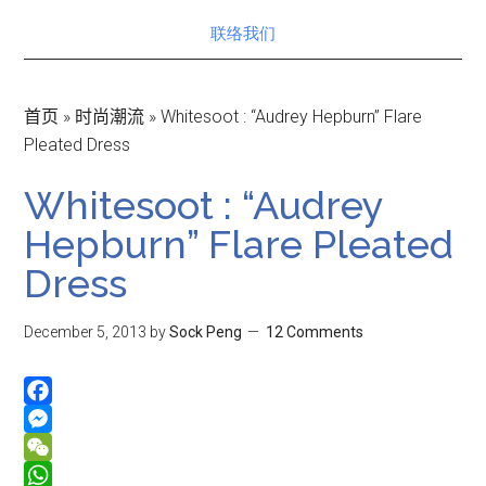
联络我们
首页
»
时尚潮流
»
Whitesoot : “Audrey Hepburn” Flare
Pleated Dress
Whitesoot : “Audrey
Hepburn” Flare Pleated
Dress
December 5, 2013
by
Sock Peng
12 Comments
Facebook
Messenger
WeChat