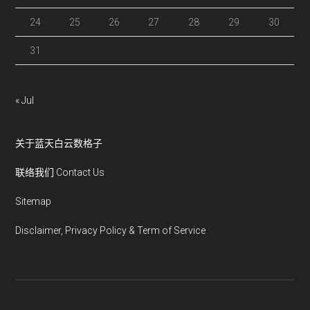
24
25
26
27
28
29
30
31
« Jul
关于蓝天白云数格子
联络我们 Contact Us
Sitemap
Disclaimer, Privacy Policy & Term of Service