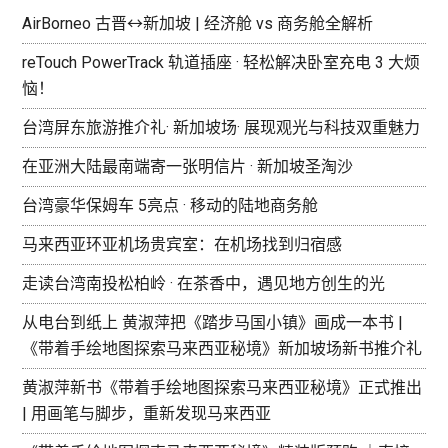
AirBorneo 古晋↔新加坡 | 经济舱 vs 商务舱全解析
reTouch PowerTrack 轨道插座 · 轻松解决卧室充电 3 大烦
恼！
台湾屏东旅游推介礼· 新加坡场· 展现观光与科技双重魅力
在亚洲大陆最南端寄一张明信片 · 新加坡圣淘沙
台湾豪华保姆车 5亮点 · 移动的陆地商务舱
马来西亚环亚机场贵宾室：在机场找到归宿感
走读台湾南投松柏岭 · 在茶香中，遇见地方创生的光
从电台到纸上 黄淑萍把《踏步马国小镇》画成一本书 |
《带着手绘地图探索马来西亚秘境》新加坡场新书推介礼
黄淑萍新书《带着手绘地图探索马来西亚秘境》正式推出
| 用画笔与脚步，重新发现马来西亚