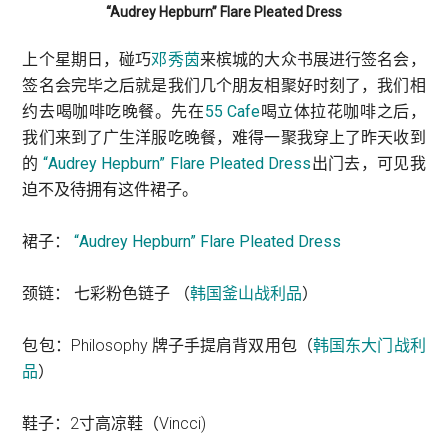
“Audrey Hepburn” Flare Pleated Dress
上个星期日，碰巧
邓秀茵
来槟城的大众书展进行签名会，
签名会完毕之后就是我们几个朋友相聚好时刻了，我们相
约去喝咖啡吃晚餐。先在
55 Cafe
喝立体拉花咖啡之后，
我们来到了广生洋服吃晚餐，难得一聚我穿上了昨天收到
的
“Audrey Hepburn” Flare Pleated Dress
出门去，可见我
迫不及待拥有这件裙子。
裙子：
“Audrey Hepburn” Flare Pleated Dress
颈链： 七彩粉色链子 （
韩国釜山战利品
）
包包：Philosophy 牌子手提肩背双用包（
韩国东大门战利
品
）
鞋子：2寸高凉鞋（Vincci)