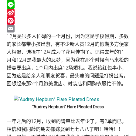
WhatsApp
Line
Sina
Weibo
Pinterest
Email
12月是很多人忙碌的一个月份，因为这是学校假期，多数
的家长都带小孩出游，有不少新人贪12月的假期多方便家
人相聚，选择在12月成为了花月佳期了。记得去年的11
月和12月是我最大的恶梦，因为我在那个时候有马来松的
婚宴要出席，2个月内出席12场婚礼。我说给红包事小，
因为这是给亲人和朋友贺喜，最头痛的问题是打扮出席，
回想起来那2个月跑美发店、时装店和网购衣服忙不停。
“Audrey Hepburn” Flare Pleated Dress
一年之后的12月，收到的请柬比去年少了，有2单而已，
相信和我同龄的朋友都嫁娶到七七八八了吧！哈哈！！