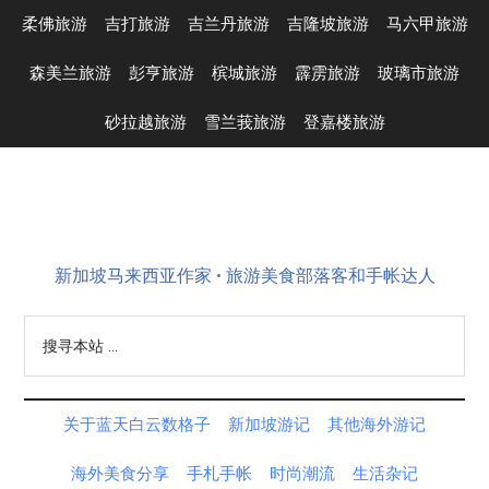
Skip
Skip
Skip
Skip
柔佛旅游
吉打旅游
吉兰丹旅游
吉隆坡旅游
马六甲旅游
to
to
to
to
main
secondary
primary
footer
森美兰旅游
彭亨旅游
槟城旅游
霹雳旅游
玻璃市旅游
content
menu
sidebar
砂拉越旅游
雪兰莪旅游
登嘉楼旅游
新加坡马来西亚作家 • 旅游美食部落客和手帐达人
搜
寻
本
站
关于蓝天白云数格子
新加坡游记
其他海外游记
...
海外美食分享
手札手帐
时尚潮流
生活杂记