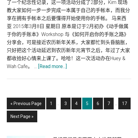
了一个纪念性记录，这一项活动分成了2部分，Kim 现场
教大家如何一步一步完成一本属于自己的手帐本，而我分
享在拥有手帐本之后要懂得开始使用你的手帐。 马来西
亚 2015年3月8日 星期日 原本是订于2月初办《动手做属
于你的手账本》Workshop 与《如何开启你的手账之路》
分享会，可是接近农历新年关系，大家都忙到头昏脑胀，
只好把这个活动延迟到农历新年元宵节之后，年过了大家
都收拾好心情来上课了。哈哈！这一次活动办在Huey &
Wah Cafe。 …
[Read more...]
about
Bear
dot
Com《动
手
Interim
Interim
«
Go
Previous Page
Page
1
…
Page
3
Page
4
Page
5
Page
6
Page
7
…
Page
17
做
pages
pages
to
属
omitted
omitted
Go
Next Page »
于
to
你