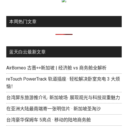
本周热门文章
蓝天白云最新文章
AirBorneo 古晋↔新加坡 | 经济舱 vs 商务舱全解析
reTouch PowerTrack 轨道插座 · 轻松解决卧室充电 3 大烦
恼！
台湾屏东旅游推介礼· 新加坡场· 展现观光与科技双重魅力
在亚洲大陆最南端寄一张明信片 · 新加坡圣淘沙
台湾豪华保姆车 5亮点 · 移动的陆地商务舱