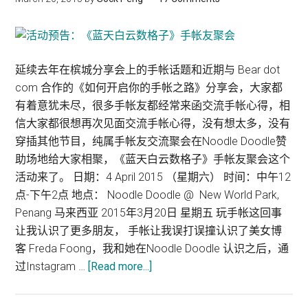
槟
城
手
帐
延续去年在槟城分享会上的手帐话题和近期与 Bear dot
友
com 合作的《如何开启你的手帐之路》分享会，大家都
聚
有着意犹未尽，很多手帐友都经常来函交流手帐心得，相
会
信大家都很想再次见面交流手帐心得，没有想太多，没有
穿插其他节目，纯属手帐友交流聚会在Noodle Doodle赞
助场地给大家相聚，《蓝天白云数格子》手帐友聚会这个
活动来了。 日期：4 April 2015 （星期六） 时间：中午12
点-下午2点 地点： Noodle Doodle @ New World Park,
Penang 马来西亚 2015年3月20日 星期五 玩手帐这回事
让我认识了更多朋友， 手帐让我误打误撞认识了美女博
客 Freda Foong，我和她在Noodle Doodle 认识之后，通
过Instagram …
[Read more...]
about
活
动