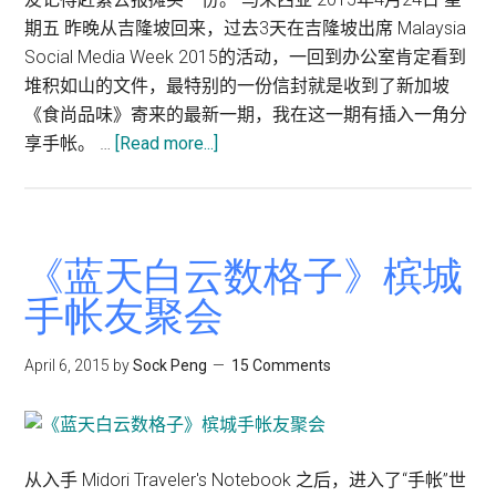
成
期五 昨晚从吉隆坡回来，过去3天在吉隆坡出席 Malaysia
名？
Social Media Week 2015的活动，一回到办公室肯定看到
分
堆积如山的文件，最特别的一份信封就是收到了新加坡
钟
《食尚品味》寄来的最新一期，我在这一期有插入一角分
享手帐。 …
[Read more...]
about
新
加
坡
《食
《蓝天白云数格子》槟城
尚
手帐友聚会
品
味》：
April 6, 2015
by
Sock Peng
15 Comments
蓝
天
白
云
从入手 Midori Traveler's Notebook 之后，进入了“手帐”世
下-