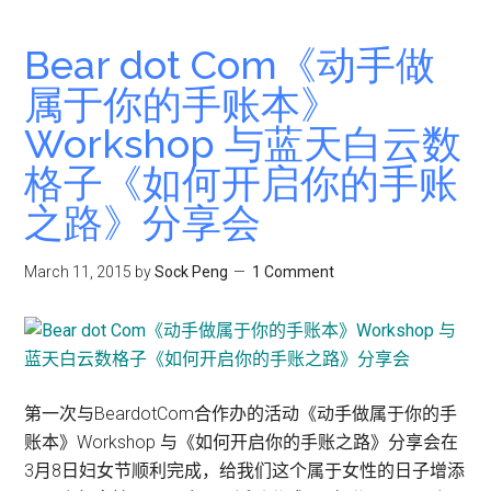
预
告：
Bear dot Com《动手做
《蓝
属于你的手账本》
天
Workshop 与蓝天白云数
白
云
格子《如何开启你的手账
数
之路》分享会
格
子》
March 11, 2015
by
Sock Peng
1 Comment
手
帐
友
聚
会
第一次与BeardotCom合作办的活动《动手做属于你的手
账本》Workshop 与《如何开启你的手账之路》分享会在
3月8日妇女节顺利完成，给我们这个属于女性的日子增添