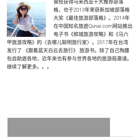
的
Primary
曾经获得马来西亚十大推荐部落
手
格，也于2013年荣获新加坡部落格
Sidebar
账
大奖《最佳旅游部落格》。2014年
本》
在中国知名旅遊Qunar.com网站推出
Workshop
电子书《槟城旅游攻略》和《马六
与
甲旅游攻略》的〈去哪儿聪明旅行家〉。2017年在台湾
蓝
发行了 《跟着蓝天白云去旅行》 旅游书。除了自己掏腰
天
包自助遊各地，近年來也有参与世界各地的旅游局邀请。
白
继续了解更多。。。
云
数
格
子
《如
何
开
启
你