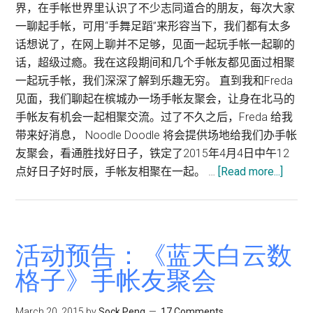
界，在手帐世界里认识了不少志同道合的朋友，每次大家
将
一聊起手帐，可用“手舞足蹈”来形容当下，我们都有太多
短
话想说了，在网上聊并不足够，见面一起玩手帐一起聊的
途
话，超级过瘾。我在这段期间和几个手帐友都见面过相聚
小
一起玩手帐，我们深深了解到乐趣无穷。 直到我和Freda
旅
见面，我们聊起在槟城办一场手帐友聚会，让身在北马的
行
手帐友有机会一起相聚交流。过了不久之后，Freda 给我
装
带来好消息， Noodle Doodle 将会提供场地给我们办手帐
进
友聚会，看通胜找好日子，铁定了2015年4月4日中午12
手
点好日子好时辰，手帐友相聚在一起。 …
[Read more...]
about
帐
《蓝
天
白
云
活动预告：《蓝天白云数
数
格子》手帐友聚会
格
子》
March 20, 2015
by
Sock Peng
17 Comments