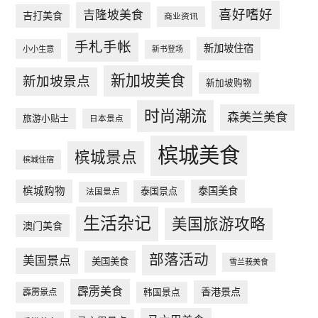
喜好嗜好
吉隆坡美食
吉打美食
商业资讯
手札手帐
新加坡住宿
小小生意
新书登场
新加坡美食
新加坡景点
新加坡购物
时尚潮流
森美兰美食
旅游小贴士
日本景点
槟城美食
槟城景点
槟城住宿
槟城购物
泰国美食
泰国景点
法国景点
生活杂记
美国旅游攻略
澳门美食
部落活动
美国景点
美国美食
雪兰莪美食
霹雳美食
香港景点
韩国景点
霹雳景点