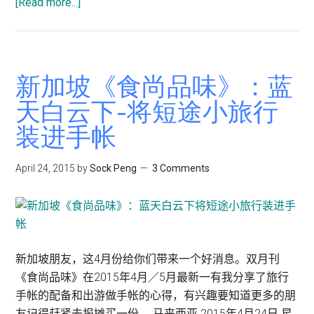
[Read more...]
about
《星
洲
日
报》
新加坡《食尚品味》：蓝
副
天白云下-将短途小旅行
刊
装进手帐
周
末
专
April 24, 2015
by
Sock Peng
3 Comments
题：
网
络
世
界
新加坡朋友，这4月份给你们带来一个好消息。双月刊
人
《食尚品味》在2015年4月／5月最新一有我分享了旅行
人
手帐的配备和出游做手帐的心得，有兴趣要知道更多的朋
能
友记得赶紧去报摊买一份。 马来西亚 2015年4月24日 星