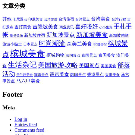
文章分类
其他
台湾美食
印尼美食
台湾住宿
台湾景点
吉
印尼景点
台湾行程
台湾交通
喜好嗜好
手札手
吉隆坡美食
吉打美食
打景点
商业资讯
小小生意
新加坡美食
帐
新加坡景点
新加坡住宿
新加坡购物
新书登场
时尚潮流
槟城景
森美兰美食
旅游小贴士
日本景点
槟城住宿
槟城美食
点
槟城购物
泰国美食
澳门美
泰国景点
法国景点
生活杂记
美国旅游攻略
部落
美国景点
食
美国美食
活动
霹雳美食
香港景点
马六
霹雳景点
韩国景点
雪兰莪美食
香港美食
马六甲美食
甲景点
Footer
Meta
Log in
Entries feed
Comments feed