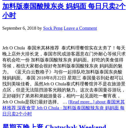
加料版泰国酸辣东炎 妈妈面 每日只卖2个
小时
September 6, 2018
by
Sock Peng
Leave a Comment
Jeh O Chula 泰国米其林推荐 泰式料理餐馆实在太夯了！每天
晚上店外大排长龙，泰国市民或游客愿意在门外耐心等候只求
有机会吃一份 加料版泰国酸辣东炎 妈妈面。好吃的美食值得
等候，相信大家都会很好奇加料版泰国酸辣东炎 妈妈面的魅
力。 《蓝天白云数格子》与你一起排队吃加料版泰国东炎酸
辣妈妈面。 泰国 2018年8月22日 星期三 泰国曼谷到处都可以
找到美味佳肴。虽然Jeh O Chula泰式料理餐馆并不是在旅游景
点区，但是无法阻挡游客光顾的魅力。这次去泰国曼谷游玩，
正好碰到了弟弟和弟媳游曼谷，相约一起见面吃一餐宵夜，
Jeh O Chula是我们最好选择。 …
[Read more...]
about 泰国米其
林推荐 深夜食堂 Jeh O Chula · 加料版泰国酸辣东炎 妈妈面 每
日只卖2个小时
星期五晚上逛 Chatuchak Weekend