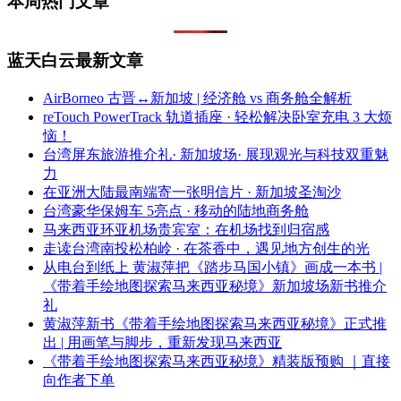
本周热门文章
蓝天白云最新文章
AirBorneo 古晋↔新加坡 | 经济舱 vs 商务舱全解析
reTouch PowerTrack 轨道插座 · 轻松解决卧室充电 3 大烦
恼！
台湾屏东旅游推介礼· 新加坡场· 展现观光与科技双重魅
力
在亚洲大陆最南端寄一张明信片 · 新加坡圣淘沙
台湾豪华保姆车 5亮点 · 移动的陆地商务舱
马来西亚环亚机场贵宾室：在机场找到归宿感
走读台湾南投松柏岭 · 在茶香中，遇见地方创生的光
从电台到纸上 黄淑萍把《踏步马国小镇》画成一本书 |
《带着手绘地图探索马来西亚秘境》新加坡场新书推介
礼
黄淑萍新书《带着手绘地图探索马来西亚秘境》正式推
出 | 用画笔与脚步，重新发现马来西亚
《带着手绘地图探索马来西亚秘境》精装版预购 ｜直接
向作者下单