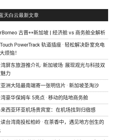
蓝天白云最新文章
irBorneo 古晋↔新加坡 | 经济舱 vs 商务舱全解析
eTouch PowerTrack 轨道插座 · 轻松解决卧室充电
 大烦恼！
湾屏东旅游推介礼· 新加坡场· 展现观光与科技双
重魅力
在亚洲大陆最南端寄一张明信片 · 新加坡圣淘沙
湾豪华保姆车 5亮点 · 移动的陆地商务舱
马来西亚环亚机场贵宾室：在机场找到归宿感
走读台湾南投松柏岭 · 在茶香中，遇见地方创生的
光