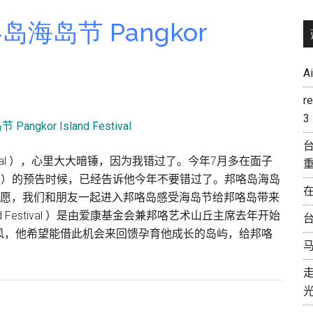
邦
咯
岛海岛节 Pangkor
岛
旅
A
游
:
r
福
3
记
台
海
estival ），心里大大暗锤，因为我错过了。今年7月多在面子
鲜
estival ）的预告时候，已经告诉他今年不要错过了。邦咯岛海岛
楼
如我所愿，我们和朋友一起进入邦咯岛感受海岛节给邦咯岛带来
nd Festival ）是由爱康基金会兼邦咯艺术山丘主席去年开始
台
风，他希望能借此机会来回馈孕育他成长的岛屿，给邦咯