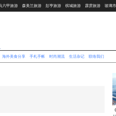
马六甲旅游
森美兰旅游
彭亨旅游
槟城旅游
霹雳旅游
玻璃
人
海外美食分享
手札手帐
时尚潮流
生活杂记
联络我们