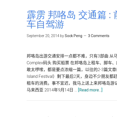
霹雳 邦咯岛 交通篇 
车自驾游
September 20, 2014
by
Sock Peng
3 Comments
邦咯岛出游交通安排一点都不难，只有3部曲 从马来西亚半岛
Complex码头 购买船票 在邦咯岛上租车、脚
敢太啰嗦，都是要点浓缩一篇，以往的2-3篇文章都浓
Island Festival）剩下最后2天，身边
租车的消费。事不宜迟，我马上送上来邦咯岛游
about
马来西亚 2014年9月14日 …
[Read more...]
霹
雳
邦
咯