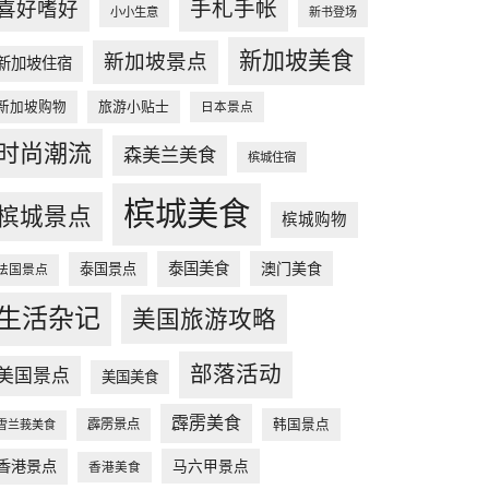
手札手帐
喜好嗜好
小小生意
新书登场
新加坡美食
新加坡景点
新加坡住宿
新加坡购物
旅游小贴士
日本景点
时尚潮流
森美兰美食
槟城住宿
槟城美食
槟城景点
槟城购物
泰国美食
澳门美食
泰国景点
法国景点
生活杂记
美国旅游攻略
部落活动
美国景点
美国美食
霹雳美食
韩国景点
霹雳景点
雪兰莪美食
香港景点
马六甲景点
香港美食