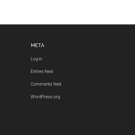
Footer
META
Log in
Entries feed
Comments feed
WordPress.org