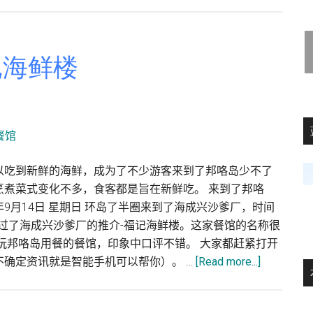
霹
雳
邦
咯
记海鲜楼
岛
旅
游
:
吴
文
以吃到新鲜的海鲜，成为了不少游客来到了邦咯岛少不了
光
烹煮菜式变化不多，食客都是旨在新鲜吃。 来到了邦咯
船
4年9月14日 星期日 环岛了半圈来到了海成兴沙爹厂，时间
厂
通过了海成兴沙爹厂的推介-福记海鲜楼。这家餐馆的名称很
游玩邦咯岛用餐的餐馆，印象中口评不错。 大家都赶紧打开
about
确定资讯就是智能手机可以帮你）。 …
[Read more...]
霹
雳