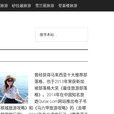
市旅游
砂拉越旅游
雪兰莪旅游
登嘉楼旅游
搜
寻
本
站
...
Primary
曾经获得马来西亚十大推荐部
落格，也于2013年荣获新加
Sidebar
坡部落格大奖《最佳旅游部落
格》。2014年在中国知名旅
遊Qunar.com网站推出电子书
《槟城旅游攻略》和《马六甲旅游攻略》的〈去哪