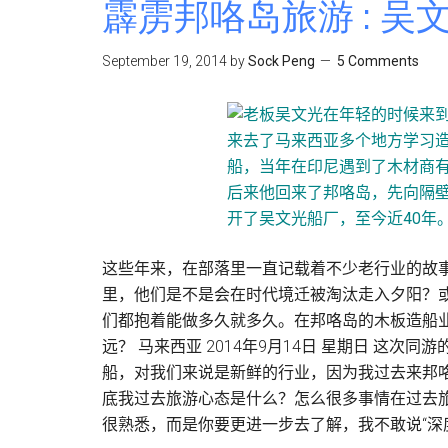
霹雳邦咯岛旅游 : 吴
岛
交
September 19, 2014
by
Sock Peng
5 Comments
通
篇
:
前
往
邦
咯
岛
这些年来，在部落里一直记载着不少老行业的故
交
里，他们是不是会在时代境迁被淘汰走入夕阳？
通
们都抱着能做多久就多久。在邦咯岛的木板造船业
和
远？ 马来西亚 2014年9月14日 星期日 这次
岛
船，对我们来说是新鲜的行业，因为我过去来邦
上
底我过去旅游心态是什么？怎么很多事情在过去
租
很熟悉，而是你要更进一步去了解，我不敢说“深
车