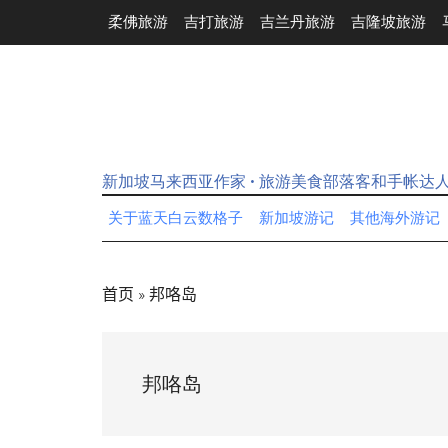
Skip
Skip
Skip
Skip
柔佛旅游
吉打旅游
吉兰丹旅游
吉隆坡旅游
to
to
to
to
main
secondary
primary
footer
content
menu
sidebar
新加坡马来西亚作家 • 旅游美食部落客和手帐达
关于蓝天白云数格子
新加坡游记
其他海外游记
首页
»
邦咯岛
邦咯岛