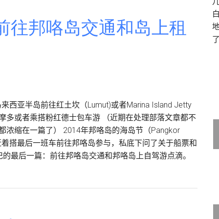
: 前往邦咯岛交通和岛上租
前往红土坎（Lumut)或者Marina Island Jetty
车、摩多或者乘搭粉红德士包车游 （近期在处理部落文章都不
缩在一篇了） 2014年邦咯岛的海岛节（Pangkor
不少朋友都赶着搭最后一班车前往邦咯岛参与，私底下问了关于船票和
记的最后一篇：前往邦咯岛交通和邦咯岛上自驾游点滴。