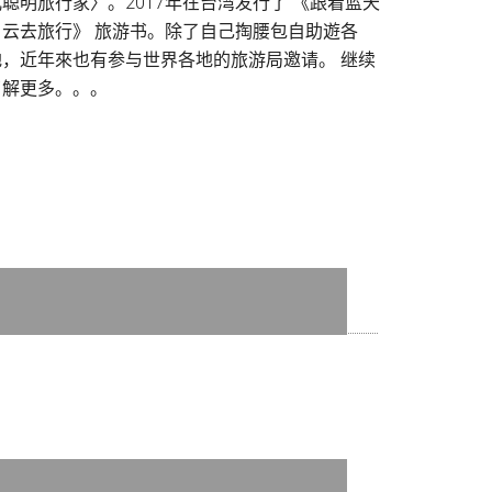
儿聪明旅行家〉。2017年在台湾发行了 《跟着蓝天
白云去旅行》 旅游书。除了自己掏腰包自助遊各
地，近年來也有参与世界各地的旅游局邀请。
继续
了解更多。。。