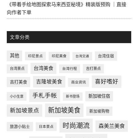
《带着手绘地图探索马来西亚秘境》精装版预购 ｜直接
向作者下单
文章分类
其他
台湾住宿
印尼景点
印尼美食
台湾交通
台湾美食
台湾景点
台湾行程
吉打景点
喜好嗜好
吉隆坡美食
吉打美食
商业资讯
手札手帐
新加坡住宿
小小生意
新书登场
新加坡美食
新加坡景点
新加坡购物
时尚潮流
森美兰美食
旅游小贴士
日本景点