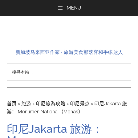
Skip
Skip
Skip
MENU
to
to
to
main
primary
footer
content
sidebar
新加坡马来西亚作家 • 旅游美食部落客和手帐达人
搜
寻
本
站
...
首页
»
旅游
»
印尼旅游攻略
»
印尼景点
»
印尼Jakarta 旅
游： Monumen National（Monas）
印尼Jakarta 旅游：