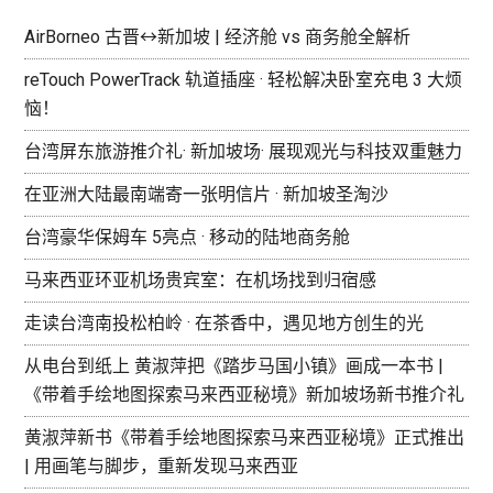
AirBorneo 古晋↔新加坡 | 经济舱 vs 商务舱全解析
reTouch PowerTrack 轨道插座 · 轻松解决卧室充电 3 大烦
恼！
台湾屏东旅游推介礼· 新加坡场· 展现观光与科技双重魅力
在亚洲大陆最南端寄一张明信片 · 新加坡圣淘沙
台湾豪华保姆车 5亮点 · 移动的陆地商务舱
马来西亚环亚机场贵宾室：在机场找到归宿感
走读台湾南投松柏岭 · 在茶香中，遇见地方创生的光
从电台到纸上 黄淑萍把《踏步马国小镇》画成一本书 |
《带着手绘地图探索马来西亚秘境》新加坡场新书推介礼
黄淑萍新书《带着手绘地图探索马来西亚秘境》正式推出
| 用画笔与脚步，重新发现马来西亚