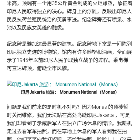
米高，顶端有一个用35公斤黄金制成的火炬雕塑，象征着
印尼人民取得独立的决心。碑身上的浮雕，反映出印尼人
民反抗荷兰殖民统治的英勇事迹。纪念碑旁还有喷泉、水
池以及民族女英雄的雕像。
纪念碑是雅加达最显著的建筑。纪念碑地下室是一间陈列
印尼独立史迹的博物馆，馆内有许多雕塑和油画，全面展
示了1945年以前印尼人民争取独立战争的过程。乘电梯
可直达碑顶，俯瞰全市风貌。
印尼Jakarta 旅游： Monumen National（Monas）
问题是我们前来的是时机不对吗？因为Monas 的顶楼暂
时关闭维修，我们无法站在高处鸟瞰印尼Jakarta ，可是
我们却看到了示威后军人在独立广场休息的情形。我趁机
走过去看军车拍照，而在草地上休息的军人看到我在拍
照，他们笑笑向我打招呼，还给我拍照。哈哈！！（这是