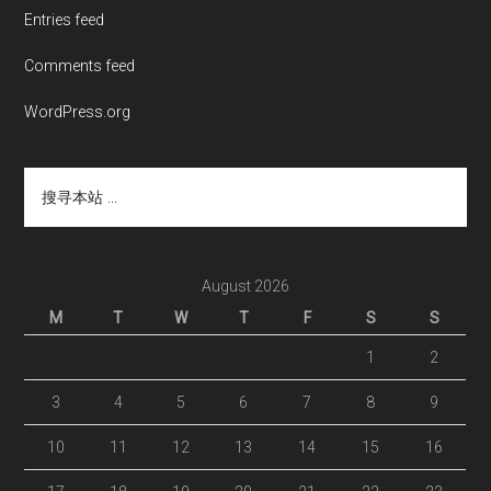
Entries feed
Comments feed
WordPress.org
搜
寻
本
站
...
August 2026
M
T
W
T
F
S
S
1
2
3
4
5
6
7
8
9
10
11
12
13
14
15
16