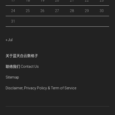
17
18
19
20
21
22
23
24
25
26
27
28
29
30
31
« Jul
关于蓝天白云数格子
联络我们 Contact Us
Sitemap
Disclaimer, Privacy Policy & Term of Service