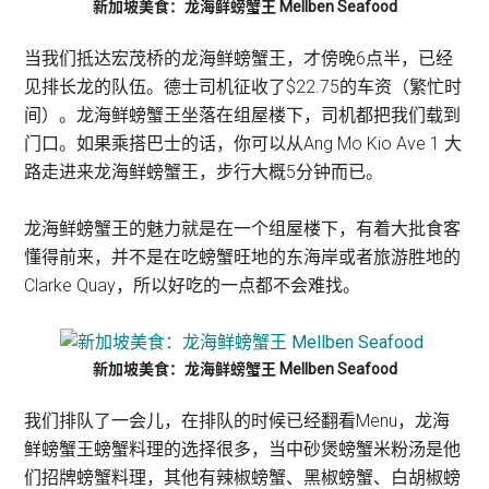
新加坡美食：龙海鲜螃蟹王 Mellben Seafood
当我们抵达宏茂桥的龙海鲜螃蟹王，才傍晚6点半，已经
见排长龙的队伍。德士司机征收了$22.75的车资（繁忙时
间）。龙海鲜螃蟹王坐落在组屋楼下，司机都把我们载到
门口。如果乘搭巴士的话，你可以从Ang Mo Kio Ave 1 大
路走进来龙海鲜螃蟹王，步行大概5分钟而已。
龙海鲜螃蟹王的魅力就是在一个组屋楼下，有着大批食客
懂得前来，并不是在吃螃蟹旺地的东海岸或者旅游胜地的
Clarke Quay，所以好吃的一点都不会难找。
新加坡美食：龙海鲜螃蟹王 Mellben Seafood
我们排队了一会儿，在排队的时候已经翻看Menu，龙海
鲜螃蟹王螃蟹料理的选择很多，当中砂煲螃蟹米粉汤是他
们招牌螃蟹料理，其他有辣椒螃蟹、黑椒螃蟹、白胡椒螃