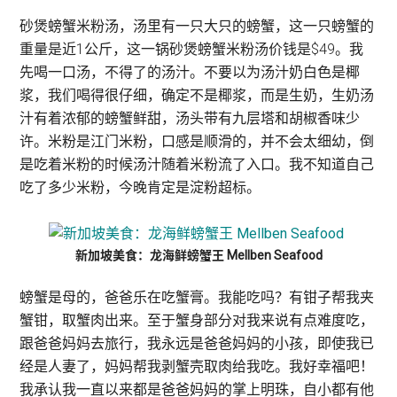
砂煲螃蟹米粉汤，汤里有一只大只的螃蟹，这一只螃蟹的
重量是近1公斤，这一锅砂煲螃蟹米粉汤价钱是$49。我
先喝一口汤，不得了的汤汁。不要以为汤汁奶白色是椰
浆，我们喝得很仔细，确定不是椰浆，而是生奶，生奶汤
汁有着浓郁的螃蟹鲜甜，汤头带有九层塔和胡椒香味少
许。米粉是江门米粉，口感是顺滑的，并不会太细幼，倒
是吃着米粉的时候汤汁随着米粉流了入口。我不知道自己
吃了多少米粉，今晚肯定是淀粉超标。
新加坡美食：龙海鲜螃蟹王 Mellben Seafood
螃蟹是母的，爸爸乐在吃蟹膏。我能吃吗？有钳子帮我夹
蟹钳，取蟹肉出来。至于蟹身部分对我来说有点难度吃，
跟爸爸妈妈去旅行，我永远是爸爸妈妈的小孩，即使我已
经是人妻了，妈妈帮我剥蟹壳取肉给我吃。我好幸福吧！
我承认我一直以来都是爸爸妈妈的掌上明珠，自小都有他