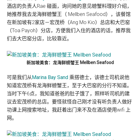
酒店的负责人Rae 碰面，询问她的意见螃蟹料理好介绍，
她推荐我去龙海鲜螃蟹王（ Mellben Seafood），该餐馆
在新加坡有2家店－宏茂桥（Ang Mo Kio）总店和大巴窑
（Toa Payoh）分店，方便我们入住的酒店的话，推荐我
们去大巴窑分店，比较靠近。
新加坡美食：龙海鲜螃蟹王 Mellben Seafood
可是我们从
Marina Bay Sand
乘搭德士，该德士司机说他
知道宏茂桥有龙海鲜螃蟹王，至于大巴窑的分行不知道。
当时下午6点，我知道爸爸的肚子饿了，照样听司机的建
议去宏茂桥的总店。要怪就怪自己刚才没有听负责人做好
功课上网搜索地址，我赶着出门来不及在酒店使用wifi 上
网。