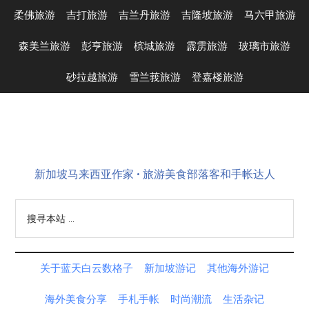
Skip
Skip
Skip
Skip
柔佛旅游
吉打旅游
吉兰丹旅游
吉隆坡旅游
马六甲旅游
to
to
to
to
main
secondary
primary
footer
森美兰旅游
彭亨旅游
槟城旅游
霹雳旅游
玻璃市旅游
content
menu
sidebar
砂拉越旅游
雪兰莪旅游
登嘉楼旅游
新加坡马来西亚作家 • 旅游美食部落客和手帐达人
搜
寻
本
站
关于蓝天白云数格子
新加坡游记
其他海外游记
...
海外美食分享
手札手帐
时尚潮流
生活杂记