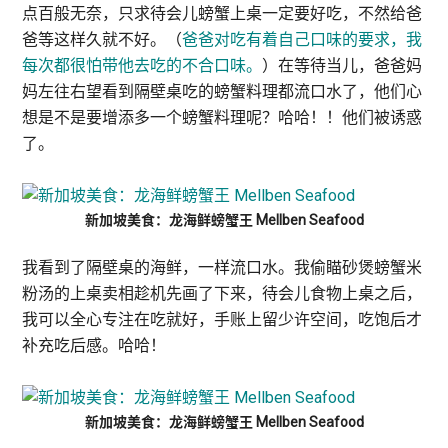
点百般无奈，只求待会儿螃蟹上桌一定要好吃，不然给爸
爸等这样久就不好。（
爸爸对吃有着自己口味的要求，我
每次都很怕带他去吃的不合口味。
）在等待当儿，爸爸妈
妈左往右望看到隔壁桌吃的螃蟹料理都流口水了，他们心
想是不是要增添多一个螃蟹料理呢？哈哈！！他们被诱惑
了。
新加坡美食：龙海鲜螃蟹王 Mellben Seafood
我看到了隔壁桌的海鲜，一样流口水。我偷瞄砂煲螃蟹米
粉汤的上桌卖相趁机先画了下来，待会儿食物上桌之后，
我可以全心专注在吃就好，手账上留少许空间，吃饱后才
补充吃后感。哈哈！
新加坡美食：龙海鲜螃蟹王 Mellben Seafood