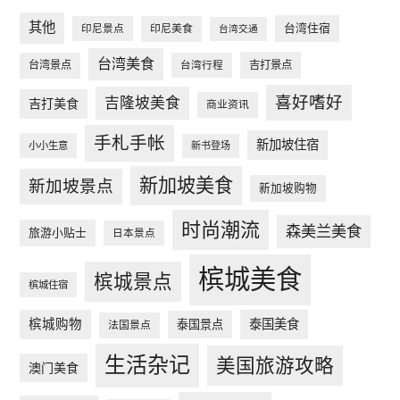
其他
台湾住宿
印尼景点
印尼美食
台湾交通
台湾美食
台湾景点
台湾行程
吉打景点
喜好嗜好
吉隆坡美食
吉打美食
商业资讯
手札手帐
新加坡住宿
小小生意
新书登场
新加坡美食
新加坡景点
新加坡购物
时尚潮流
森美兰美食
旅游小贴士
日本景点
槟城美食
槟城景点
槟城住宿
槟城购物
泰国美食
泰国景点
法国景点
生活杂记
美国旅游攻略
澳门美食