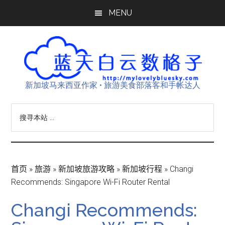
Skip
Skip
Skip
MENU
to
to
to
main
primary
footer
content
sidebar
新加坡马来西亚作家 • 旅游美食部落客和手帐达人
搜
寻
本
站
...
首页
»
旅游
»
新加坡旅游攻略
»
新加坡行程
»
Changi
Recommends: Singapore Wi-Fi Router Rental
Changi Recommends: