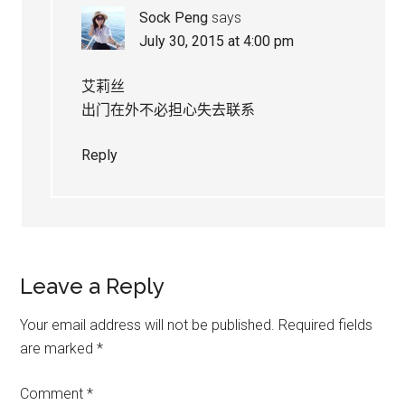
Sock Peng
says
July 30, 2015 at 4:00 pm
艾莉丝
出门在外不必担心失去联系
Reply
Leave a Reply
Your email address will not be published.
Required fields
are marked
*
Comment
*