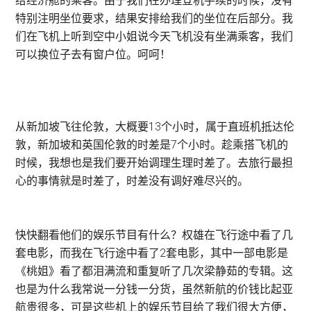
给经济舱的乘客。由于我们在办理登机手续的时候，没有
特别注明坐位要求，结果安排给我们的坐位在后部分。我
们在飞机上听到空中小姐说今天飞机没有坐满乘客，我们
可以换位子去有窗户位。呵呵！
从新加坡飞往伦敦，大概要13个小时，属于直班机抵达伦
敦，新加坡和英国伦敦的时差是7个小时。趁乘搭飞机的
时候，我想也是我们要开始调理生理时差了。去旅行最担
心的事情就是时差了，时差没有调好难尽兴的。
快快翻看他们的娱乐节目有什么？权雄在飞行途中看了几
套电影，而我在飞行途中看了2套电影，其中一部电影是
《桃姐》看了都泪满流和重复听了几次梁静茹的专辑。这
也是为什么我常说一分钱一分货，虽然新航的价钱比起亚
航贵很多，可是这些机上的娱乐节目给了我们很大方便，