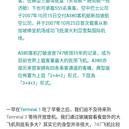
客，在典型三艙等配置（头等舱－商务舱－经
济舱）下也可承载555名乘客。空中巴士公司
于2007年10月15日交付A380客机給新加坡航
空公司，并于2007年10月25日首次载客从新
加坡樟宜机场成功飞抵澳大利亞雪梨国际机
场。
A380客机打破波音747统领35年的记录，成为
目前世界上载客量最大的民用飞机。A380亦
是历来首架拥有四条乘客通道的客機，典型座
位佈置为上层「2+4+2」形式，下层為
「3+4+3」形式。
一早在
Terminal 1
吃了早餐之后，我们迫不及待来到
Terminal 3 等待开放登机。我们通过玻璃窗看看窗外的大
飞机到底有多大？其实它的身型并非很大，747飞机比较