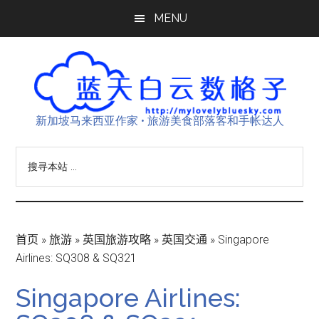
Skip
Skip
Skip
MENU
to
to
to
main
primary
footer
content
sidebar
新加坡马来西亚作家 • 旅游美食部落客和手帐达人
搜
寻
本
站
...
首页
»
旅游
»
英国旅游攻略
»
英国交通
»
Singapore
Airlines: SQ308 & SQ321
Singapore Airlines: