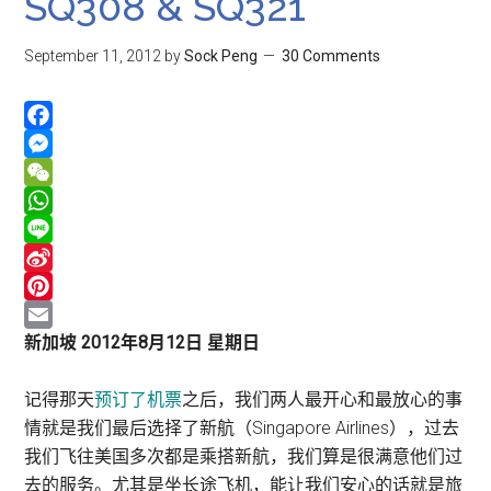
SQ308 & SQ321
September 11, 2012
by
Sock Peng
30 Comments
Facebook
Messenger
WeChat
WhatsApp
Line
Sina
Weibo
Pinterest
Email
新加坡 2012年8月12日 星期日
记得那天
预订了机票
之后，我们两人最开心和最放心的事
情就是我们最后选择了新航（Singapore Airlines），过去
我们飞往美国多次都是乘搭新航，我们算是很满意他们过
去的服务。尤其是坐长途飞机，能让我们安心的话就是旅