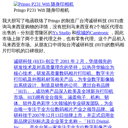
Pringo P231 Wifi 随身印相机
我大胆写了电函联络了Pringo 的制造厂台湾诚研科技 (HiTi)查
询马来西亚购物的详情，没有想到马来西亚有2个地区代理在
出售的－分别是雪隆区的
Ys Studio
和
槟城的Camtronic
，因此
市场上除了两个主要代理之外，也有零售代理。这个产品初入
马来西亚市场。从朋友口中得知台湾诚研科技 (HiTi)的数码相
片打印机的口碑很好。
诚研科技 (HiTi) 创立于 2001 年 2 月，凭借领先的
研发技术及对高质量理念的坚持，以热升华输出为
核心技术，研发高质量数码相片打印机、数字卡片
打印机及外围耗材等相关产品，为专业数字影像输
出系统设计、制造及销售的公司。透过自有品牌
「HiTi」，成功将产品深入欧美及全球新兴打印机
市场。HiTi拥有全台领先，涵盖电子、机构、韧
体、软件及色彩学 5大领域的专业研发团队，为全
台唯一专注于全方位数码相片产业之领导品牌。诚
研科技于2007年12月13日挂牌上市，并正式启用全
新品牌识别标志及企业英文名称－「HiTi Digital,
Inc.」，是全台第一家专注于全方位数字影像产业