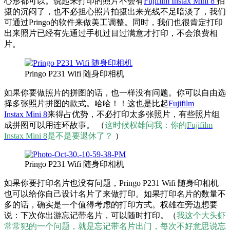
心形都可以。说起来打印的照片不会有
Fujifilm Instax Mini 8
拍
摄的沉闷了，也不必担心照片拍摄出来光线不足暗淡了，我们
可通过Pringo的软件来做美工调整。同时，我们也很肯定打印
出来照片已经有先通过手机过目过满意才打印，不会浪费相
片。
Pringo P231 Wifi 随身印相机
如果你要做照片的拼图的话，也一样没有问题。你可以自由选
择多张照片拼图的款式。哈哈！！这也是比起
Fujifilm
Instax Mini 8
来得占优势，不必打印太多张照片，有些照片组
成拼图可以用连环故事。 （
这时候权雄问我：你的
Fujifilm
Instax Mini 8
是不是要退休了？
）
Pringo P231 Wifi 随身印相机
如果你要打印名片也没有问题，Pringo P231 Wifi 随身印相机
也可以给你自己设计名片了来做打印。如果打印名片的数量不
多的话，确实是一个值得考虑的打印方式。权雄在旁边想要
说：下次你出游忘记带名片，可以随时打印。（
我这个大头虾
常常犯的一个问题，就是忘记带名片出门，每次不好意思说忘