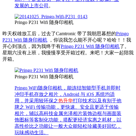
发展的上市公司
。
Pringo P231 Wifi 随身印相机
昨天权雄放工后，过去了Camtronic 带了我朝思暮想的
Pringo
P231 Wifi 随身印相机
，你说我怎么能不开心呢？哈哈！！我
开心到顶点，因为我终于有
Pringo P231 Wifi 随身印相机
了。
星期六没有上班，我慢慢享受开箱过程。来吧！大家一起陪我
开箱。
Pringo P231 Wifi 随身印相机
Pringo WiFi随身印相机，能连结智能型手机并即时
冲印手机存放之相片，Android 与 iOS 系统均适
用，并采用较环保之
热升华
打印技术以及有别于他
牌之 WiFi 传输功能，更快速、安全且更适于传输
相片，辅以高科技金属光泽相片装饰边框与画面装
饰图标等客制化功能，搭配更经济实惠之耗材，以
高性价比之功能让一般大众能轻松珍藏美好回忆，
玩味感动生活。