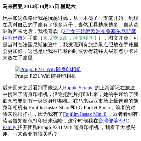
马来西亚 2014年10月25日 星期六
玩手账这条路让我越玩越过瘾，从一本簿子一支笔开始，到现
在我对自己的手账有了很多点子，当然工具越来越多。自从欧
洲游回来之后，我很喜欢《
2个女子玩翻欧洲布鲁塞尔尼斯摩
纳哥巴黎
》手账（
卖瓜赞瓜甜，脸皮够厚！
），图文并茂，可
是当时在法国尼斯旅途中，我发现到有旅游景点照放在手账里
会更加好，这也是让我在巴黎的时候舍得花钱去买景点小卡片
来放在手账里
Pringo P231 Wifi 随身印相机
后来回来之后看到手账达人
Happie Scrapie
的上海游记在旅途
中携带了随身印相机，沿途把照片打印出来，她的手账给了我
欲念想要拥有一架随身印相机。在马来西亚市场上最普遍的随
身印相机有 Fujifilm Instax Share和LG Pocket Photo，前者的对
我来说很挣扎，因为我有了
Fujifilm Instax Mini 8
，后者看到有
读者告知颜色打印出来偏暗，这个时候我在
台湾部落ABC
Family
招开团购Pringo P231 Wifi 随身印相机 ，我看了大感兴
趣。马来西亚有得买吗？