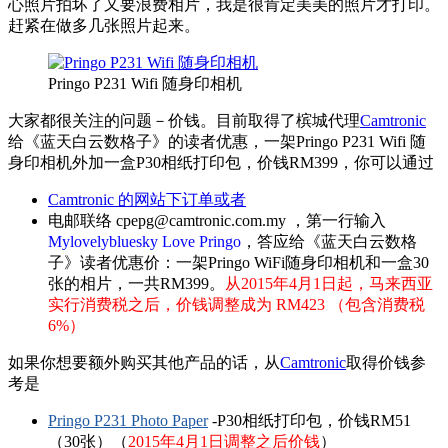
心照片拍坏了又要浪费相片，我是很肯定美美的照片才打印。
赶紧在做多几张照片起来。
Pringo P231 Wifi 随身印相机
大家都很关注的问题－价钱。目前取得了槟城代理
Camtronic
给《蓝天白云数格子》的读者优惠，一架Pringo P231 Wifi 随
身印相机外加一盒P30相纸打印包，价钱RM399，你可以通过
Camtronic 的网站下订单或者
电邮联络 cpepg@camtronic.com.my ，第一行输入
Mylovelybluesky Love Pringo
，答应给《蓝天白云数格
子》读者优惠价：一架Pringo WiFi随身印相机和一盒30
张的相片，一共RM399。
从2015年4月1日起，马来西亚
实行消费税之后，价钱调整成为 RM423 （包含消费税
6%）
如果你想要额外购买其他产品的话，从
Camtronic
取得价钱参
考是
Pringo P231 Photo Paper
-P30相纸打印包，价钱RM51
（30张）（
2015年4月1日调整之后价钱
）