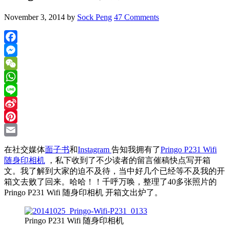
November 3, 2014
by
Sock Peng
47 Comments
Facebook
Messenger
WeChat
WhatsApp
Line
Sina
Weibo
Pinterest
Email
在社交媒体
面子书
和
Instagram
告知我拥有了
Pringo P231 Wifi
随身印相机
，私下收到了不少读者的留言催稿快点写开箱
文。我了解到大家的迫不及待，当中好几个已经等不及我的开
箱文去败了回来。哈哈！！千呼万唤，整理了40多张照片的
Pringo P231 Wifi 随身印相机 开箱文出炉了。
Pringo P231 Wifi 随身印相机