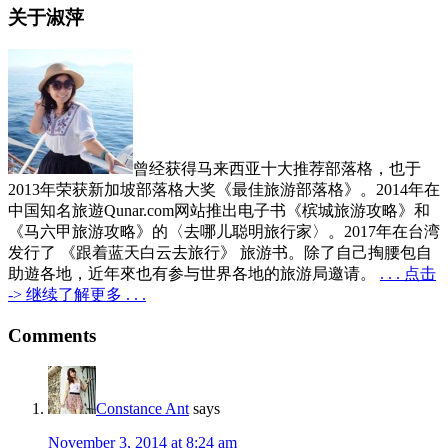
关于淑萍
曾经获得马来西亚十大推荐部落格，也于
2013年荣获新加坡部落格大奖《最佳旅游部落格》。2014年在
中国知名旅遊Qunar.com网站推出电子书《槟城旅游攻略》和
《马六甲旅游攻略》的〈去哪儿聪明旅行家〉。2017年在台湾
发行了 《跟着蓝天白云去旅行》 旅游书。除了自己掏腰包自
助遊各地，近年來也有参与世界各地的旅游局邀请。
. . . 点击
-> 继续了解更多 . . .
Reader
Comments
Interactions
Constance Ant
says
November 3, 2014 at 8:24 am