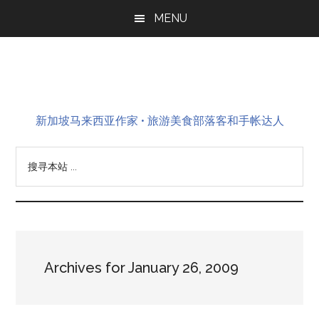
Skip
Skip
Skip
MENU
to
to
to
main
primary
footer
content
sidebar
新加坡马来西亚作家 • 旅游美食部落客和手帐达人
搜
寻
本
站
...
Archives for January 26, 2009