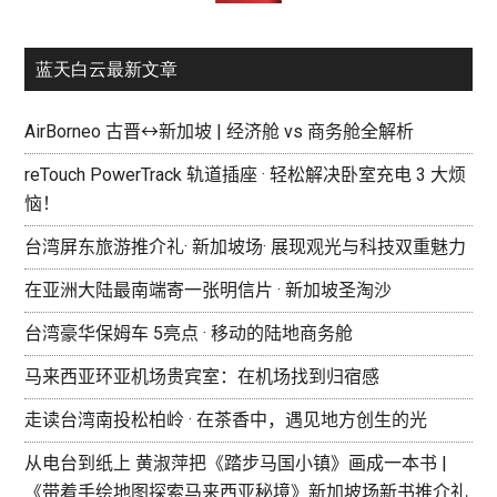
蓝天白云最新文章
AirBorneo 古晋↔新加坡 | 经济舱 vs 商务舱全解析
reTouch PowerTrack 轨道插座 · 轻松解决卧室充电 3 大烦
恼！
台湾屏东旅游推介礼· 新加坡场· 展现观光与科技双重魅力
在亚洲大陆最南端寄一张明信片 · 新加坡圣淘沙
台湾豪华保姆车 5亮点 · 移动的陆地商务舱
马来西亚环亚机场贵宾室：在机场找到归宿感
走读台湾南投松柏岭 · 在茶香中，遇见地方创生的光
从电台到纸上 黄淑萍把《踏步马国小镇》画成一本书 |
《带着手绘地图探索马来西亚秘境》新加坡场新书推介礼