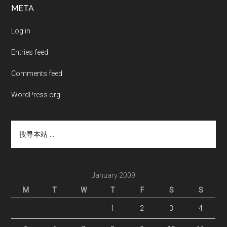
Footer
META
Log in
Entries feed
Comments feed
WordPress.org
搜
寻
本
站
...
January 2009
M
T
W
T
F
S
S
1
2
3
4