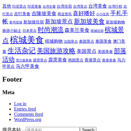
其他
台湾美食
印尼美食
台湾住宿
台湾景点
吉
印尼景点
台湾行程
台湾交通
喜好嗜好
手札手
吉隆坡美食
吉打美食
打景点
商业资讯
小小生意
新加坡美食
帐
新加坡景点
新加坡住宿
新加坡购物
新书登场
时尚潮流
槟城景
森美兰美食
旅游小贴士
日本景点
槟城住宿
槟城美食
点
槟城购物
泰国美食
澳门美
泰国景点
法国景点
生活杂记
美国旅游攻略
部落
美国景点
食
美国美食
活动
霹雳美食
香港景点
马六
霹雳景点
韩国景点
雪兰莪美食
香港美食
马六甲美食
甲景点
Footer
Meta
Log in
Entries feed
Comments feed
WordPress.org
搜寻本站 ...