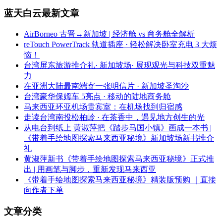
蓝天白云最新文章
AirBorneo 古晋↔新加坡 | 经济舱 vs 商务舱全解析
reTouch PowerTrack 轨道插座 · 轻松解决卧室充电 3 大烦
恼！
台湾屏东旅游推介礼· 新加坡场· 展现观光与科技双重魅
力
在亚洲大陆最南端寄一张明信片 · 新加坡圣淘沙
台湾豪华保姆车 5亮点 · 移动的陆地商务舱
马来西亚环亚机场贵宾室：在机场找到归宿感
走读台湾南投松柏岭 · 在茶香中，遇见地方创生的光
从电台到纸上 黄淑萍把《踏步马国小镇》画成一本书 |
《带着手绘地图探索马来西亚秘境》新加坡场新书推介
礼
黄淑萍新书《带着手绘地图探索马来西亚秘境》正式推
出 | 用画笔与脚步，重新发现马来西亚
《带着手绘地图探索马来西亚秘境》精装版预购 ｜直接
向作者下单
文章分类