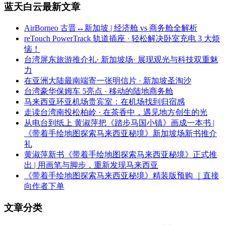
蓝天白云最新文章
AirBorneo 古晋↔新加坡 | 经济舱 vs 商务舱全解析
reTouch PowerTrack 轨道插座 · 轻松解决卧室充电 3 大烦
恼！
台湾屏东旅游推介礼· 新加坡场· 展现观光与科技双重魅
力
在亚洲大陆最南端寄一张明信片 · 新加坡圣淘沙
台湾豪华保姆车 5亮点 · 移动的陆地商务舱
马来西亚环亚机场贵宾室：在机场找到归宿感
走读台湾南投松柏岭 · 在茶香中，遇见地方创生的光
从电台到纸上 黄淑萍把《踏步马国小镇》画成一本书 |
《带着手绘地图探索马来西亚秘境》新加坡场新书推介
礼
黄淑萍新书《带着手绘地图探索马来西亚秘境》正式推
出 | 用画笔与脚步，重新发现马来西亚
《带着手绘地图探索马来西亚秘境》精装版预购 ｜直接
向作者下单
文章分类