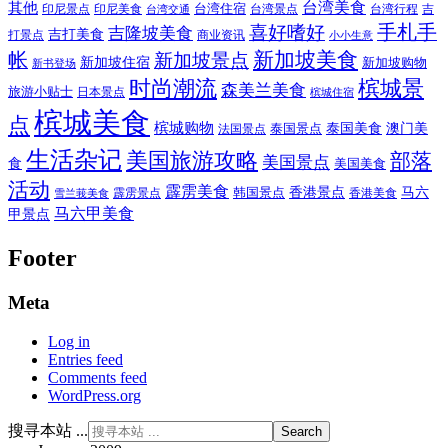
其他
台湾美食
印尼美食
台湾住宿
台湾景点
吉
印尼景点
台湾行程
台湾交通
喜好嗜好
手札手
吉隆坡美食
吉打美食
打景点
商业资讯
小小生意
新加坡美食
帐
新加坡景点
新加坡住宿
新加坡购物
新书登场
时尚潮流
槟城景
森美兰美食
旅游小贴士
日本景点
槟城住宿
槟城美食
点
槟城购物
泰国美食
澳门美
泰国景点
法国景点
生活杂记
美国旅游攻略
部落
美国景点
食
美国美食
活动
霹雳美食
香港景点
马六
霹雳景点
韩国景点
雪兰莪美食
香港美食
马六甲美食
甲景点
Footer
Meta
Log in
Entries feed
Comments feed
WordPress.org
搜寻本站 ...