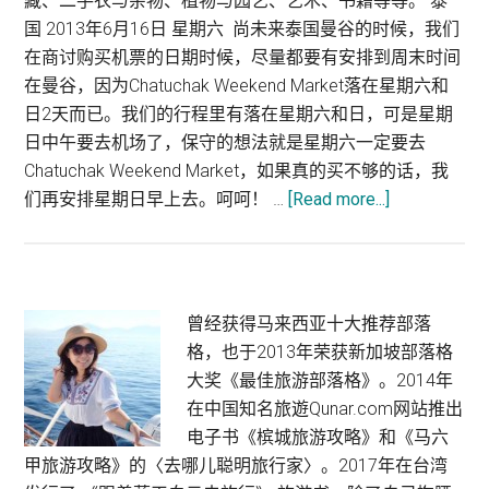
藏、二手衣与杂物、植物与园艺、艺术、书籍等等。 泰
国 2013年6月16日 星期六 尚未来泰国曼谷的时候，我们
在商讨购买机票的日期时候，尽量都要有安排到周末时间
在曼谷，因为Chatuchak Weekend Market落在星期六和
日2天而已。我们的行程里有落在星期六和日，可是星期
日中午要去机场了，保守的想法就是星期六一定要去
Chatuchak Weekend Market，如果真的买不够的话，我
about
们再安排星期日早上去。呵呵！ …
[Read more...]
世
界
最
大
Primary
曾经获得马来西亚十大推荐部落
周
格，也于2013年荣获新加坡部落格
Sidebar
末
大奖《最佳旅游部落格》。2014年
市
在中国知名旅遊Qunar.com网站推出
集
电子书《槟城旅游攻略》和《马六
在
甲旅游攻略》的〈去哪儿聪明旅行家〉。2017年在台湾
曼