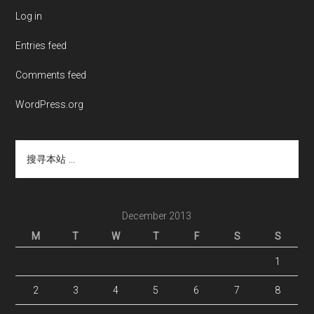
Log in
Entries feed
Comments feed
WordPress.org
搜
寻
本
站
...
December 2013
M
T
W
T
F
S
S
1
2
3
4
5
6
7
8