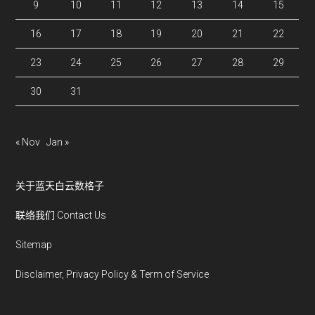
9
10
11
12
13
14
15
16
17
18
19
20
21
22
23
24
25
26
27
28
29
30
31
« Nov
Jan »
关于蓝天白云数格子
联络我们 Contact Us
Sitemap
Disclaimer, Privacy Policy & Term of Service