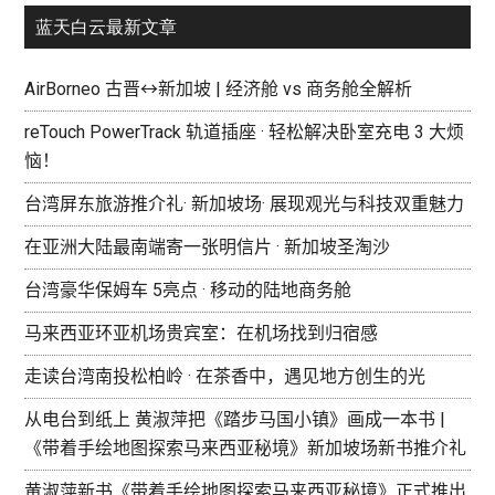
蓝天白云最新文章
AirBorneo 古晋↔新加坡 | 经济舱 vs 商务舱全解析
reTouch PowerTrack 轨道插座 · 轻松解决卧室充电 3 大烦
恼！
台湾屏东旅游推介礼· 新加坡场· 展现观光与科技双重魅力
在亚洲大陆最南端寄一张明信片 · 新加坡圣淘沙
台湾豪华保姆车 5亮点 · 移动的陆地商务舱
马来西亚环亚机场贵宾室：在机场找到归宿感
走读台湾南投松柏岭 · 在茶香中，遇见地方创生的光
从电台到纸上 黄淑萍把《踏步马国小镇》画成一本书 |
《带着手绘地图探索马来西亚秘境》新加坡场新书推介礼
黄淑萍新书《带着手绘地图探索马来西亚秘境》正式推出