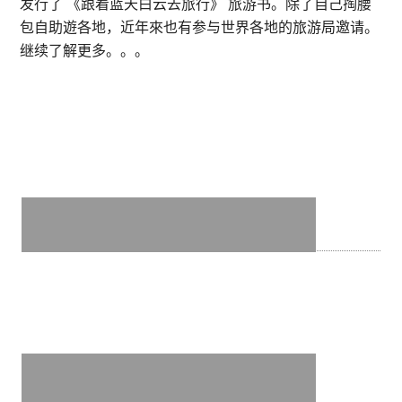
发行了 《跟着蓝天白云去旅行》 旅游书。除了自己掏腰
谷
包自助遊各地，近年來也有参与世界各地的旅游局邀请。
Chatuchak
继续了解更多。。。
Weekend
Market