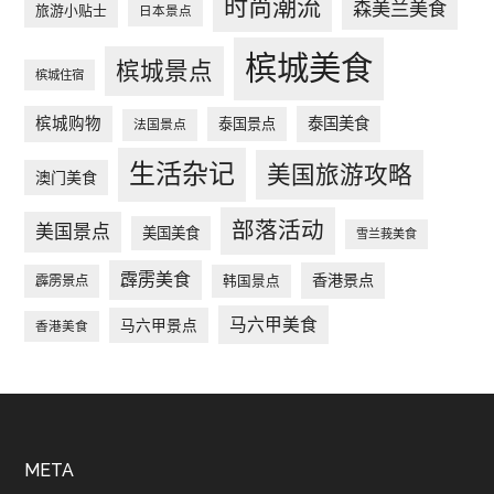
时尚潮流
森美兰美食
旅游小贴士
日本景点
槟城美食
槟城景点
槟城住宿
槟城购物
泰国美食
泰国景点
法国景点
生活杂记
美国旅游攻略
澳门美食
部落活动
美国景点
美国美食
雪兰莪美食
霹雳美食
香港景点
韩国景点
霹雳景点
马六甲美食
马六甲景点
香港美食
Footer
META