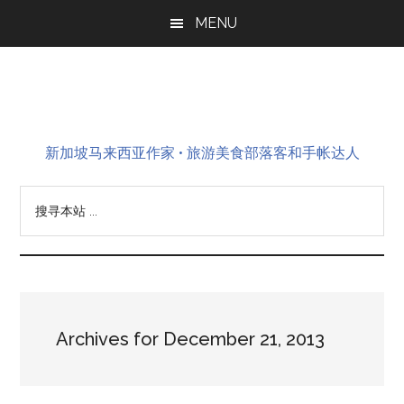
Skip
Skip
Skip
MENU
to
to
to
main
primary
footer
content
sidebar
新加坡马来西亚作家 • 旅游美食部落客和手帐达人
搜
寻
本
站
...
Archives for December 21, 2013