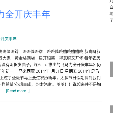
马力全开庆丰年
咚咚隆咚鏘 咚咚隆咚鏘 咚咚隆咚鏘咚鏘鏘咚 恭喜呀恭
呀大家 黃金裝满袋 眉开眼笑 得意呀又开怀 每年农历
有听贺岁曲子，连Astro 推出的《马力全开庆丰年》仍
。 马来西亚 2014年1月31日 星期五 2014年是马
觉上过了圣诞节马上要过农历新年，太多节日假期搞到我们
样希望“心想事成，身体健康”。哈哈！！说起来并不是胸
about
 …
[Read more...]
2014
年
农