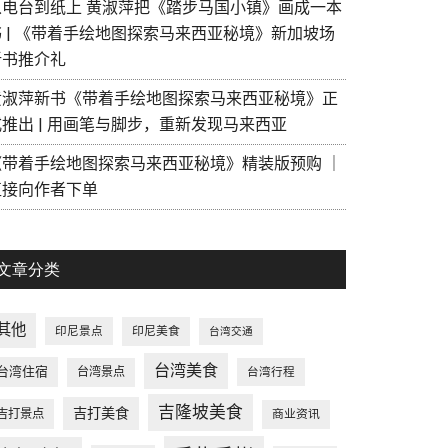
从电台到纸上 黄淑萍把《踏步马国小镇》画成一本
书 | 《带着手绘地图探索马来西亚秘境》新加坡场
新书推介礼
黄淑萍新书《带着手绘地图探索马来西亚秘境》正
式推出 | 用画笔与脚步，重新发现马来西亚
《带着手绘地图探索马来西亚秘境》精装版预购 ｜
直接向作者下单
文章分类
其他
印尼景点
印尼美食
台湾交通
台湾美食
台湾住宿
台湾景点
台湾行程
吉隆坡美食
吉打美食
吉打景点
商业资讯