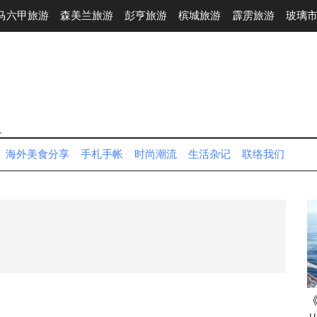
马六甲旅游
森美兰旅游
彭亨旅游
槟城旅游
霹雳旅游
玻璃
人
海外美食分享
手札手帐
时尚潮流
生活杂记
联络我们