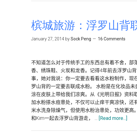
国
曼
谷
槟城旅游：浮罗山背
旅
游
January 27, 2014
by
Sock Peng
16 Comments
完
结
篇
不知道怎么对于传统手工的东西总有着不舍，部
:
香、绣珠鞋、火炭和龙香。记得4年前去浮罗山
Big
事，她对我说：你一定要去看看这水粉制作，现
C
罗山背的一定要去联成水粉。 水粉是在化妆品
Supercenter
涂在皮肤上带给我们凉爽。从《光明日报》资料
&
加水粉搽水痘患处，不仅可以止痒干爽凉快，还
Don
米水洗身除燥气，但使用水粉治患处，功效更高。 马来
Mueang
abou
和Kim一起去浮罗山背游走， …
[Read more...]
International
槟
Airport
城