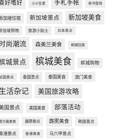
手札手帐
喜好嗜好
小小生意
新书登场
新加坡美食
新加坡景点
新加坡住宿
新加坡购物
旅游小贴士
日本景点
时尚潮流
森美兰美食
槟城住宿
槟城美食
槟城景点
槟城购物
泰国美食
澳门美食
泰国景点
法国景点
生活杂记
美国旅游攻略
部落活动
美国景点
美国美食
霹雳美食
韩国景点
霹雳景点
雪兰莪美食
香港景点
马六甲景点
香港美食