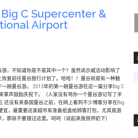
于
小
 C Supercenter &
学
ional Airport
四
年
级
数
学
课
谷游，不知道你是不是其中一个？虽然说示威活动影响了
本
上恢复前往曼谷旅行计划了。哈哈！！曼谷就是有一种魅
＋
曼谷游。 2013年的第一趟曼谷游在这一篇分享Big C
蓝
port进入完结篇，来掌声鼓励庆祝下。（人家没有骂你一个曼谷游记写了半
天
期五 还没有来泰国曼谷之前，在网上看到不少博客分享在Big
白
零食都很便宜，最重要这家超市有准备纸盒给顾客打包，尤其是游
云
，那就不要错过这里。呵呵（说起来我很师奶下） …
数
格
子