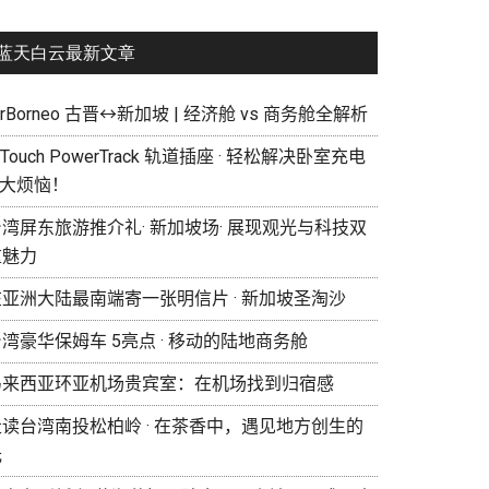
蓝天白云最新文章
irBorneo 古晋↔新加坡 | 经济舱 vs 商务舱全解析
eTouch PowerTrack 轨道插座 · 轻松解决卧室充电
 大烦恼！
湾屏东旅游推介礼· 新加坡场· 展现观光与科技双
重魅力
在亚洲大陆最南端寄一张明信片 · 新加坡圣淘沙
湾豪华保姆车 5亮点 · 移动的陆地商务舱
马来西亚环亚机场贵宾室：在机场找到归宿感
走读台湾南投松柏岭 · 在茶香中，遇见地方创生的
光