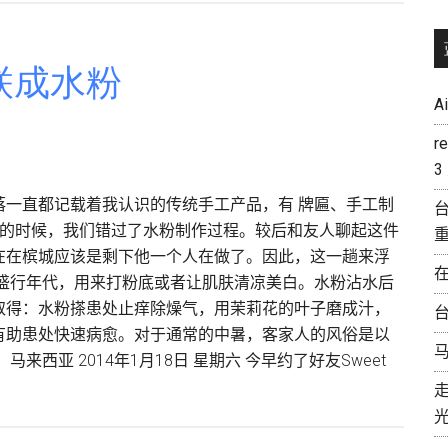
面
子
联成水粉
书
粉
A
丝
r
破
3
万
落一直都记载着我认识的传统手工产品，有 牌匾、手工制
台
背的时候，我们错过了水粉制作过程。较后和友人聊起这件
在在槟城应该是剩下他一个人在做了。因此，这一趟来浮
未盛行年代，用来打粉底或者让肌肤清凉美白。水粉沾水后
取得：水粉搽患处止痒除燥气，用茉莉花的叶子磨成汁，
台
有助患处快速病愈。对于通常的中暑，客家人的风俗是以
西亚 2014年1月18日 星期六 今早约了好友Sweet
t