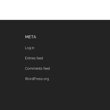
Footer
META
Log in
Entries feed
Comments feed
WordPress.org