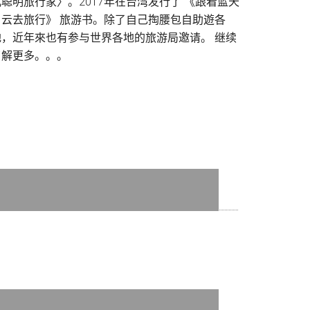
儿聪明旅行家〉。2017年在台湾发行了 《跟着蓝天
白云去旅行》 旅游书。除了自己掏腰包自助遊各
地，近年來也有参与世界各地的旅游局邀请。
继续
了解更多。。。