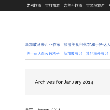
Skip
Skip
Skip
Skip
柔佛旅游
吉打旅游
吉兰丹旅游
吉隆坡旅游
to
to
to
to
main
secondary
primary
footer
content
menu
sidebar
新加坡马来西亚作家 • 旅游美食部落客和手帐达
关于蓝天白云数格子
新加坡游记
其他海外游记
Archives for January 2014