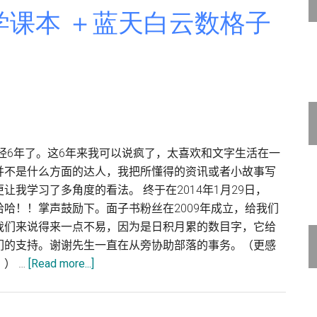
历
学课本 ＋蓝天白云数格子
新
年：
马
力
全
开
庆
已经6年了。这6年来我可以说疯了，太喜欢和文字生活在一
丰
并不是什么方面的达人，我把所懂得的资讯或者小故事写
年
我学习了多角度的看法。 终于在2014年1月29日，
哈！！掌声鼓励下。面子书粉丝在2009年成立，给我们
我们来说得来一点不易，因为是日积月累的数目字，它给
们的支持。谢谢先生一直在从旁协助部落的事务。（更感
about
） …
[Read more...]
邀
图