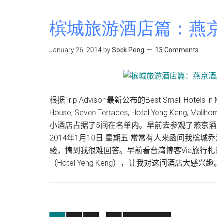
旅
游：
槟城旅游酒店篇：燕京酒店 
浮
罗
January 26, 2014
by
Sock Peng
13 Comments
山
背
联
成
根据Trip Advisor 最新公布的Best Small Hot
水
House, Seven Terraces, Hotel Yeng Keng, Ma
粉
小酒店占据了5间在名单内。早前去参观了燕京酒店（H
2014年1月10日 星期五 常常有人来函问我
验，搞到我很难回答。早前看台湾博客Via旅行
（Hotel Yeng Keng），让我对这间酒店大感兴