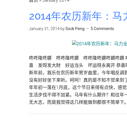
首页
»
January 2014
2014年农历新年：
January 31, 2014
by
Sock Peng
5 Comments
咚咚隆咚鏘 咚咚隆咚鏘 咚咚隆咚鏘咚鏘咚鏘 
喜 发呀发大財 好运当头 坏运呀永离开 恭喜
新年前，我乐在农历新年贺岁曲里，今年唱反调我没
没有好好坐下来听。呵呵！真的是不知不觉来到了年初一
年年初一落在1月底，这个节日来得有点快，感
生活步伐不得不加紧。马年有什么期许？和往年一
无大志，而是我觉得这几样能做到都很不简单下。