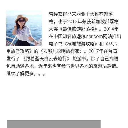
东
京
Primary
曾经获得马来西亚十大推荐部落
新
格，也于2013年荣获新加坡部落格
Sidebar
宿
大奖《最佳旅游部落格》。2014年
酒
在中国知名旅遊Qunar.com网站推出
店
电子书《槟城旅游攻略》和《马六
Shinjuku
甲旅游攻略》的〈去哪儿聪明旅行家〉。2017年在台湾
Washington
发行了 《跟着蓝天白云去旅行》 旅游书。除了自己掏腰
Hotel
包自助遊各地，近年來也有参与世界各地的旅游局邀请。
设
继续了解更多。。。
有
女
性
专
属
楼
层