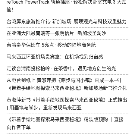
reTouch PowerTrack 轨道插座 · 轻松解决卧室充电 3 大烦
恼！
台湾屏东旅游推介礼· 新加坡场· 展现观光与科技双重魅力
在亚洲大陆最南端寄一张明信片 · 新加坡圣淘沙
台湾豪华保姆车 5亮点 · 移动的陆地商务舱
马来西亚环亚机场贵宾室：在机场找到归宿感
走读台湾南投松柏岭 · 在茶香中，遇见地方创生的光
从电台到纸上 黄淑萍把《踏步马国小镇》画成一本书 |
《带着手绘地图探索马来西亚秘境》新加坡场新书推介礼
黄淑萍新书《带着手绘地图探索马来西亚秘境》正式推出
| 用画笔与脚步，重新发现马来西亚
《带着手绘地图探索马来西亚秘境》精装版预购 ｜直接
向作者下单