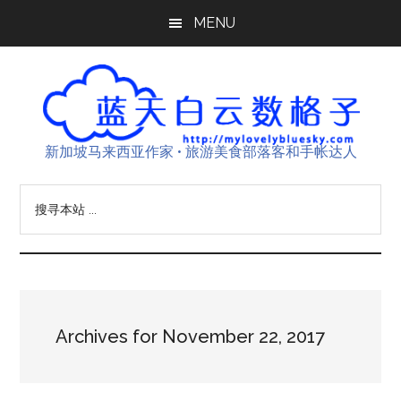
Skip
Skip
Skip
MENU
to
to
to
main
primary
footer
content
sidebar
新加坡马来西亚作家 • 旅游美食部落客和手帐达人
搜
寻
本
站
...
Archives for November 22, 2017