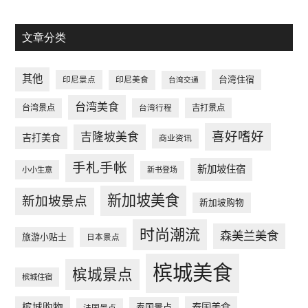
文章分类
其他
台湾住宿
印尼景点
印尼美食
台湾交通
台湾美食
台湾景点
台湾行程
吉打景点
喜好嗜好
吉隆坡美食
吉打美食
商业资讯
手札手帐
新加坡住宿
小小生意
新书登场
新加坡美食
新加坡景点
新加坡购物
时尚潮流
森美兰美食
旅游小贴士
日本景点
槟城美食
槟城景点
槟城住宿
槟城购物
泰国美食
泰国景点
法国景点