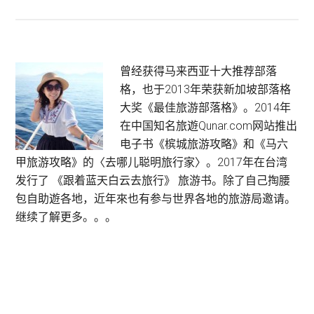
Singpost
SmartPac
新
加
Primary
曾经获得马来西亚十大推荐部落
坡
格，也于2013年荣获新加坡部落格
Sidebar
卖
大奖《最佳旅游部落格》。2014年
家
在中国知名旅遊Qunar.com网站推出
包
电子书《槟城旅游攻略》和《马六
裹
甲旅游攻略》的〈去哪儿聪明旅行家〉。2017年在台湾
邮
发行了 《跟着蓝天白云去旅行》 旅游书。除了自己掏腰
件
包自助遊各地，近年來也有参与世界各地的旅游局邀请。
给
继续了解更多。。。
买
家
最
佳
选