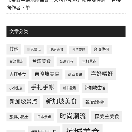
《带着手绘地图探索马来西亚秘境》精装版预购 ｜直接
向作者下单
文章分类
其他
台湾住宿
印尼景点
印尼美食
台湾交通
台湾美食
台湾景点
台湾行程
吉打景点
喜好嗜好
吉隆坡美食
吉打美食
商业资讯
手札手帐
新加坡住宿
小小生意
新书登场
新加坡美食
新加坡景点
新加坡购物
时尚潮流
森美兰美食
旅游小贴士
日本景点