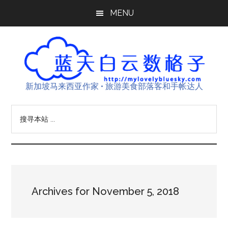
Skip
Skip
Skip
MENU
to
to
to
main
primary
footer
content
sidebar
新加坡马来西亚作家 • 旅游美食部落客和手帐达人
搜
寻
本
站
...
Archives for November 5, 2018