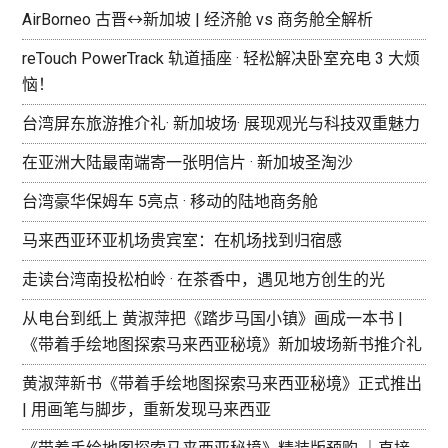
AirBorneo 古晋↔新加坡 | 经济舱 vs 商务舱全解析
reTouch PowerTrack 轨道插座 · 轻松解决卧室充电 3 大烦
恼！
台湾屏东旅游推介礼· 新加坡场· 展现观光与科技双重魅力
在亚洲大陆最南端寄一张明信片 · 新加坡圣淘沙
台湾豪华保姆车 5亮点 · 移动的陆地商务舱
马来西亚环亚机场贵宾室：在机场找到归宿感
走读台湾南投松柏岭 · 在茶香中，遇见地方创生的光
从电台到纸上 黄淑萍把《踏步马国小镇》画成一本书 |
《带着手绘地图探索马来西亚秘境》新加坡场新书推介礼
黄淑萍新书《带着手绘地图探索马来西亚秘境》正式推出
| 用画笔与脚步，重新发现马来西亚