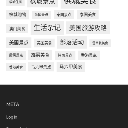
槟城美食
槟城景点
槟城住宿
槟城购物
泰国美食
泰国景点
法国景点
生活杂记
美国旅游攻略
澳门美食
部落活动
美国景点
美国美食
雪兰莪美食
霹雳美食
香港景点
韩国景点
霹雳景点
马六甲美食
马六甲景点
香港美食
Footer
META
Log in