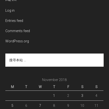
Footer
Log in
Entries feed
Comments feed
WordPress.org
搜
寻
本
站
...
November 2018
M
T
W
T
F
S
S
1
2
3
4
5
6
7
8
9
10
11