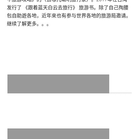
迪
发行了 《跟着蓝天白云去旅行》 旅游书。除了自己掏腰
士
包自助遊各地，近年來也有参与世界各地的旅游局邀请。
尼
继续了解更多。。。
“
Endless
Celebrations
!
”与
你
一
起
过
圣
诞
节
倒
数