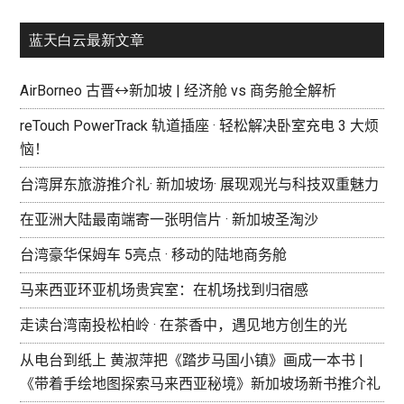
蓝天白云最新文章
AirBorneo 古晋↔新加坡 | 经济舱 vs 商务舱全解析
reTouch PowerTrack 轨道插座 · 轻松解决卧室充电 3 大烦
恼！
台湾屏东旅游推介礼· 新加坡场· 展现观光与科技双重魅力
在亚洲大陆最南端寄一张明信片 · 新加坡圣淘沙
台湾豪华保姆车 5亮点 · 移动的陆地商务舱
马来西亚环亚机场贵宾室：在机场找到归宿感
走读台湾南投松柏岭 · 在茶香中，遇见地方创生的光
从电台到纸上 黄淑萍把《踏步马国小镇》画成一本书 |
《带着手绘地图探索马来西亚秘境》新加坡场新书推介礼