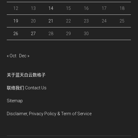
12
13
14
15
16
17
18
19
20
21
22
23
24
25
26
27
28
29
30
« Oct
Dec »
关于蓝天白云数格子
联络我们 Contact Us
Sitemap
Disclaimer, Privacy Policy & Term of Service