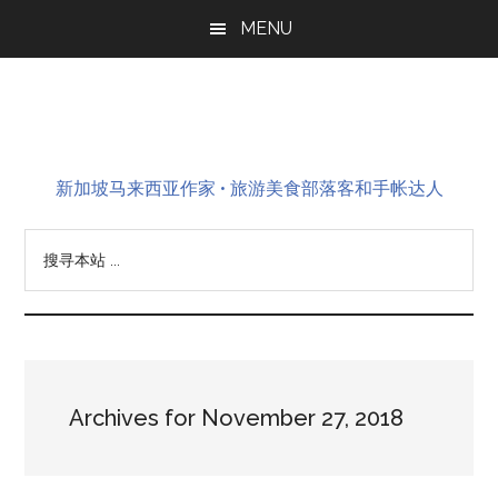
Skip
Skip
Skip
MENU
to
to
to
main
primary
footer
content
sidebar
新加坡马来西亚作家 • 旅游美食部落客和手帐达人
搜
寻
本
站
...
Archives for November 27, 2018