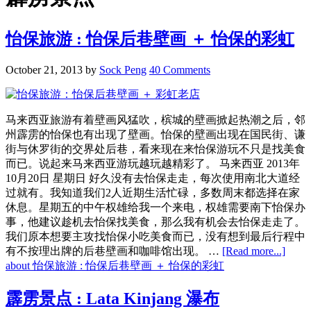
怡保旅游 : 怡保后巷壁画 ＋ 怡保的彩虹
October 21, 2013
by
Sock Peng
40 Comments
马来西亚旅游有着壁画风猛吹，槟城的壁画掀起热潮之后，邻
州霹雳的怡保也有出现了壁画。怡保的壁画出现在国民街、谦
街与休罗街的交界处后巷，看来现在来怡保游玩不只是找美食
而已。说起来马来西亚游玩越玩越精彩了。 马来西亚 2013年
10月20日 星期日 好久没有去怡保走走，每次使用南北大道经
过就有。我知道我们2人近期生活忙碌，多数周末都选择在家
休息。星期五的中午权雄给我一个来电，权雄需要南下怡保办
事，他建议趁机去怡保找美食，那么我有机会去怡保走走了。
我们原本想要主攻找怡保小吃美食而已，没有想到最后行程中
有不按理出牌的后巷壁画和咖啡馆出现。 …
[Read more...]
about 怡保旅游 : 怡保后巷壁画 ＋ 怡保的彩虹
霹雳景点 : Lata Kinjang 瀑布