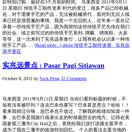
莊特别订购，最好在3个月前的时间。 马来西亚 2011年9月11
日 星期日 传统手工制作龙香 时代的变迁，很多产品已经机械
化，对于需要手艺的产品，无法被机械替代，面对到无后人续
承已经是很普遍的事情。我是一个念旧的人，近年来一直在记
录着一些传统手艺产品，因为我很怕这些传统手艺失传在我们
的社会。续之前写过的的传统手艺系列- 牌匾、绣珠鞋、火炭
等等，这一次来到了实兆远美食行，让我有机会认识多一种传
统手工产品- …
[Read more...]
about 传统手工制作龙香 · 实兆远
添平香莊
实兆远景点 : Pasar Pagi Sitiawan
October 8, 2011
by
Sock Peng
32 Comments
马来西亚 2011年9月11日 星期日 当你们看到标题的时候，不
知有没有被吓到？连去巴杀也要写？巴杀算是景点？哈哈！！
看来我很过分咯，连巴杀也不放过。了解我的权雄却知道一件
事，去巴杀是我旅行或者出走的时候最想去的地方。记得在美
国参观三藩市City Hall之后，竟然给我们误打误撞去逛早市，
成为了我在三藩市的旅游特别回忆。 个人的看法去逛当地的