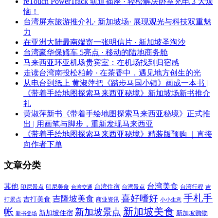
reTouch PowerTrack 轨道插座 · 轻松解决卧室充电 3 大烦
恼！
台湾屏东旅游推介礼· 新加坡场· 展现观光与科技双重魅
力
在亚洲大陆最南端寄一张明信片 · 新加坡圣淘沙
台湾豪华保姆车 5亮点 · 移动的陆地商务舱
马来西亚环亚机场贵宾室：在机场找到归宿感
走读台湾南投松柏岭 · 在茶香中，遇见地方创生的光
从电台到纸上 黄淑萍把《踏步马国小镇》画成一本书 |
《带着手绘地图探索马来西亚秘境》新加坡场新书推介
礼
黄淑萍新书《带着手绘地图探索马来西亚秘境》正式推
出 | 用画笔与脚步，重新发现马来西亚
《带着手绘地图探索马来西亚秘境》精装版预购 ｜直接
向作者下单
文章分类
其他
台湾美食
印尼美食
台湾住宿
台湾景点
吉
印尼景点
台湾行程
台湾交通
喜好嗜好
手札手
吉隆坡美食
吉打美食
打景点
商业资讯
小小生意
新加坡美食
帐
新加坡景点
新加坡住宿
新加坡购物
新书登场