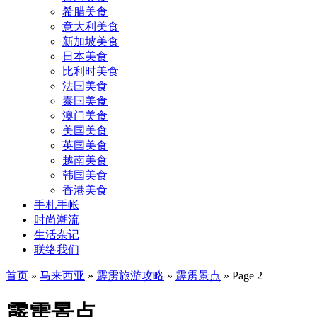
希腊美食
意大利美食
新加坡美食
日本美食
比利时美食
法国美食
泰国美食
澳门美食
美国美食
英国美食
越南美食
韩国美食
香港美食
手札手帐
时尚潮流
生活杂记
联络我们
首页
»
马来西亚
»
霹雳旅游攻略
»
霹雳景点
»
Page 2
霹雳景点