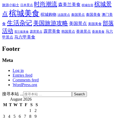
时尚潮流
槟城景
森美兰美食
旅游小贴士
日本景点
槟城住宿
槟城美食
点
槟城购物
泰国美食
澳门美
泰国景点
法国景点
生活杂记
美国旅游攻略
部落
美国景点
食
美国美食
活动
霹雳美食
香港景点
马六
霹雳景点
韩国景点
雪兰莪美食
香港美食
马六甲美食
甲景点
Footer
Meta
Log in
Entries feed
Comments feed
WordPress.org
搜寻本站 ...
August 2026
M
T
W
T
F
S
S
1
2
3
4
5
6
7
8
9