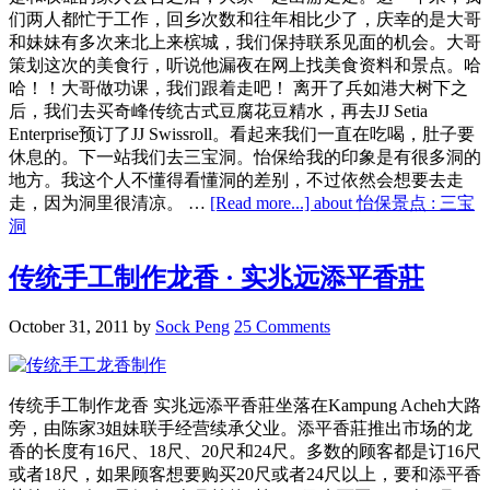
们两人都忙于工作，回乡次数和往年相比少了，庆幸的是大哥
和妹妹有多次来北上来槟城，我们保持联系见面的机会。大哥
策划这次的美食行，听说他漏夜在网上找美食资料和景点。哈
哈！！大哥做功课，我们跟着走吧！ 离开了兵如港大树下之
后，我们去买奇峰传统古式豆腐花豆精水，再去JJ Setia
Enterprise预订了JJ Swissroll。看起来我们一直在吃喝，肚子要
休息的。下一站我们去三宝洞。怡保给我的印象是有很多洞的
地方。我这个人不懂得看懂洞的差别，不过依然会想要去走
走，因为洞里很清凉。 …
[Read more...]
about 怡保景点 : 三宝
洞
传统手工制作龙香 · 实兆远添平香莊
October 31, 2011
by
Sock Peng
25 Comments
传统手工制作龙香 实兆远添平香莊坐落在Kampung Acheh大路
旁，由陈家3姐妹联手经营续承父业。添平香莊推出市场的龙
香的长度有16尺、18尺、20尺和24尺。多数的顾客都是订16尺
或者18尺，如果顾客想要购买20尺或者24尺以上，要和添平香